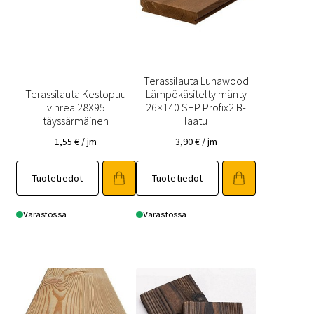
Terassilauta Lunawood
Terassilauta Kestopuu
Lämpökäsitelty mänty
vihreä 28X95
26×140 SHP Profix2 B-
täyssärmäinen
laatu
1,55
€
/ jm
3,90
€
/ jm
Tuotetiedot
Tuotetiedot
Varastossa
Varastossa