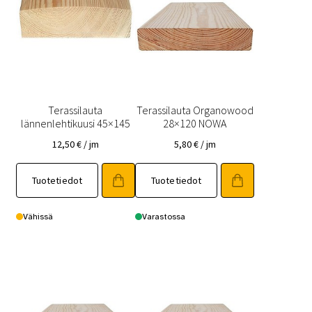
Terassilauta
Terassilauta Organowood
lännenlehtikuusi 45×145
28×120 NOWA
12,50
€
/ jm
5,80
€
/ jm
Tuotetiedot
Tuotetiedot
Vähissä
Varastossa