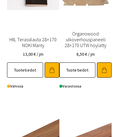
Organowood
HIIL Terassilauta 28×170
ulkoverhouspaneeli
NOKI Mänty
28×170 UTW höylätty
13,00
€
/ jm
8,50
€
/ jm
Tuotetiedot
Tuotetiedot
Vähissä
Varastossa