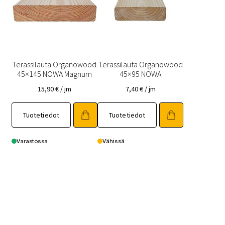
Terassilauta Organowood
Terassilauta Organowood
45×145 NOWA Magnum
45×95 NOWA
15,90
€
/ jm
7,40
€
/ jm
Tuotetiedot
Tuotetiedot
Varastossa
Vähissä