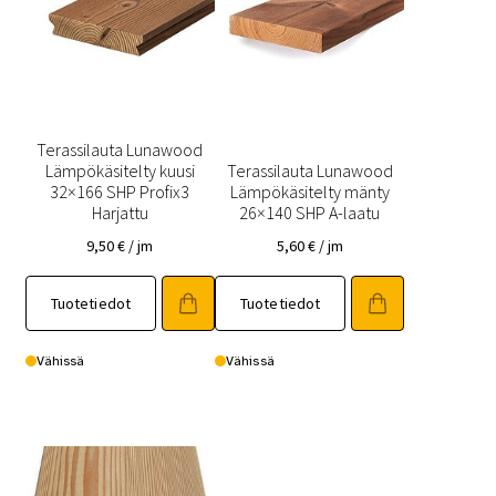
Terassilauta Lunawood
Lämpökäsitelty kuusi
Terassilauta Lunawood
32×166 SHP Profix3
Lämpökäsitelty mänty
Harjattu
26×140 SHP A-laatu
9,50
€
/ jm
5,60
€
/ jm
Tuotetiedot
Tuotetiedot
Vähissä
Vähissä