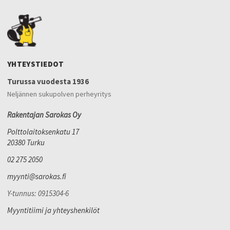
YHTEYSTIEDOT
Turussa vuodesta 1936
Neljännen sukupolven perheyritys
Rakentajan Sarokas Oy
Polttolaitoksenkatu 17
20380 Turku
02 275 2050
myynti@sarokas.fi
Y-tunnus: 0915304-6
Myyntitiimi ja yhteyshenkilöt