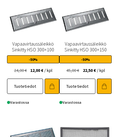
Vapaavirtaussäleikkö
Vapaavirtaussäleikkö
Sinkitty HSO 300×100
Sinkitty HSO 300×150
-50%
-50%
Alkuperäinen
Nykyinen
Alkuperäinen
Nykyinen
24,00
€
12,00
€
/ kpl
45,00
€
22,50
€
/ kpl
hinta
hinta
hinta
hinta
oli:
on:
oli:
on:
Tuotetiedot
Tuotetiedot
24,00 €.
12,00 €.
45,00 €.
22,50 €.
Varastossa
Varastossa