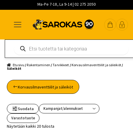
Ma-Pe 7-18, La 9-14 | 02 275 2050
Siirry
Siirry
Siirry
navigointiin
sisältöön
pääsisältöön
Products
search
Etusivu
/
Rakentaminen
/
Tarvikkeet
/
Korvausilmaventtiilit ja säleiköt
/
Säleiköt
Korvausilmaventtiilit ja säleiköt
Suodata
Varastotuote
Näytetään kaikki 20 tulosta