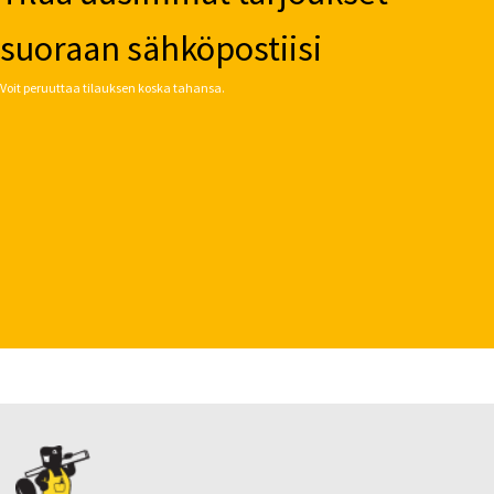
suoraan sähköpostiisi
Voit peruuttaa tilauksen koska tahansa.