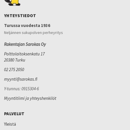
YHTEYSTIEDOT
Turussa vuodesta 1936
Neljännen sukupolven perheyritys
Rakentajan Sarokas Oy
Polttolaitoksenkatu 17
20380 Turku
02 275 2050
myynti@sarokas.fi
Y-tunnus: 0915304-6
Myyntitiimi ja yhteyshenkilöt
PALVELUT
Yleistä