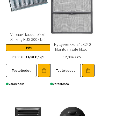
Vapaavirtaussäleikkö
Sinkitty HUS 300×150
Hyttysverkko 240X240
-50%
Monitoimisäleikköön
Alkuperäinen
Nykyinen
29,00
€
14,50
€
/ kpl
12,90
€
/ kpl
hinta
hinta
oli:
on:
Tuotetiedot
Tuotetiedot
29,00 €.
14,50 €.
Varastossa
Varastossa