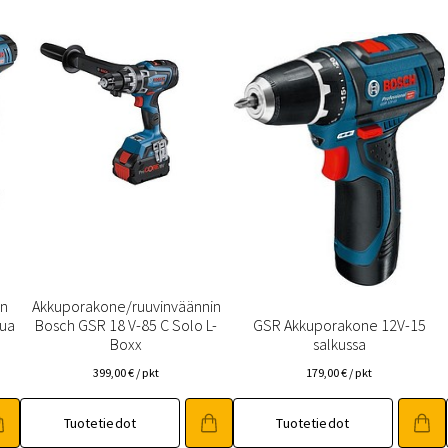
in
Akkuporakone/ruuvinväännin
kua
Bosch GSR 18 V-85 C Solo L-
GSR Akkuporakone 12V-15
Boxx
salkussa
399,00
€
/ pkt
179,00
€
/ pkt
Tuotetiedot
Tuotetiedot