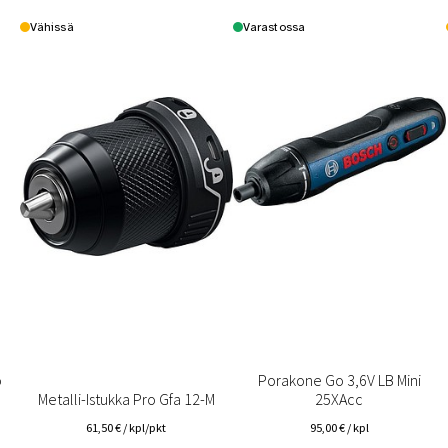
Vähissä
Varastossa
o
Porakone Go 3,6V LB Mini
Metalli-Istukka Pro Gfa 12-M
25XAcc
61,50
€
/ kpl/pkt
95,00
€
/ kpl