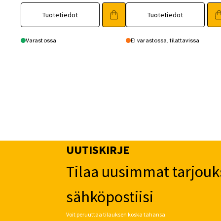
Tuotetiedot
Tuotetiedot
Varastossa
Ei varastossa, tilattavissa
UUTISKIRJE
Tilaa uusimmat tarjouk
sähköpostiisi
Voit peruuttaa tilauksen koska tahansa.