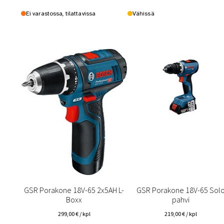
Ei varastossa, tilattavissa
Vähissä
GSR Porakone 18V-65 2x5AH ​L-
GSR Porakone 18V-65 Sol
Boxx
pahvi
299,00
€
/ kpl
219,00
€
/ kpl