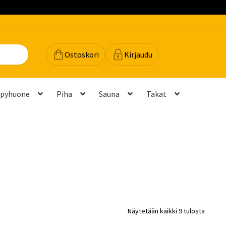
Ostoskori
Kirjaudu
lpyhuone
Piha
Sauna
Takat
dot
Majavan vinkit
Majavatili
Maksutavat
Meistä
teyttä
Palautukset ja vaihdot
Palvelut
Peruuttamispyyntö
elu ja mittatilausratkaisut
Takuu ja tuki
Näytetään kaikki 9 tulosta
(FAQ)
Vastuullisuus
Yhteystiedot