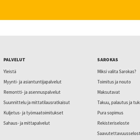
PALVELUT
SAROKAS
Yleistä
Miksi valita Sarokas?
Myynti- ja asiantuntijapalvelut
Toimitus ja nouto
Remontti- ja asennuspalvelut
Maksutavat
Suunnittelu ja mittatilausratkaisut
Takuu, palautus ja tuk
Kuljetus- ja työmaatoimitukset
Pura sopimus
Sahaus- ja mittapalvelut
Rekisteriseloste
Saavutettavuusselos