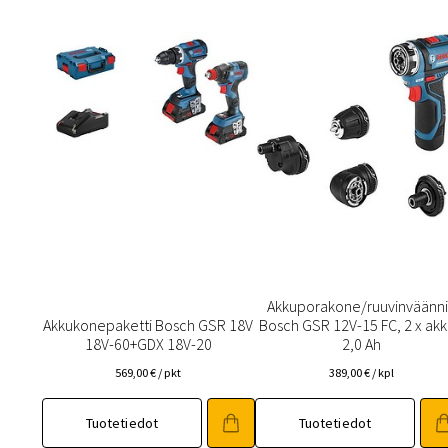
Akkuporakone/ruuvinväänn
Akkukonepaketti Bosch GSR 18V
Bosch GSR 12V-15 FC, 2 x ak
18V-60+GDX 18V-20
2,0 Ah
569,00
€
/ pkt
389,00
€
/ kpl
Tuotetiedot
Tuotetiedot