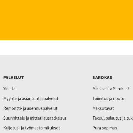
PALVELUT
SAROKAS
Yleistä
Miksi valita Sarokas?
Myynti- ja asiantuntijapalvelut
Toimitus ja nouto
Remontti- ja asennuspalvelut
Maksutavat
Suunnittelu ja mittatilausratkaisut
Takuu, palautus ja tuk
Kuljetus- ja työmaatoimitukset
Pura sopimus