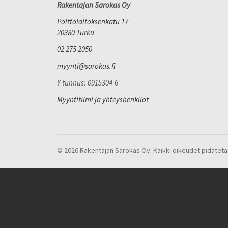
Rakentajan Sarokas Oy
Polttolaitoksenkatu 17
20380 Turku
02 275 2050
myynti@sarokas.fi
Y-tunnus: 0915304-6
Myyntitiimi ja yhteyshenkilöt
© 2026 Rakentajan Sarokas Oy. Kaikki oikeudet pidätetä