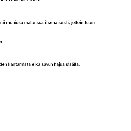
i monissa malleissa itsenäisesti, jolloin tulen
a.
iden kantamista eikä savun hajua sisällä.