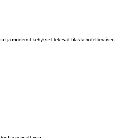
sut ja modernit kehykset tekevät tilasta hotellimaisen
idosti muunneltavan.