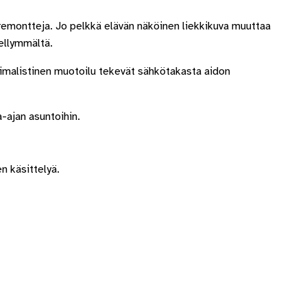
remontteja. Jo pelkkä elävän näköinen liekkikuva muuttaa
ellymmältä.
inimalistinen muotoilu tekevät sähkötakasta aidon
a-ajan asuntoihin.
n käsittelyä.