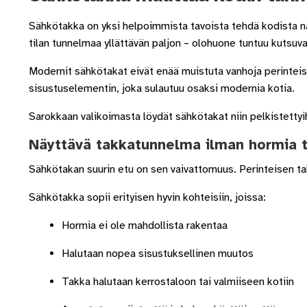
Sähkötakka on yksi helpoimmista tavoista tehdä kodista n
tilan tunnelmaa yllättävän paljon – olohuone tuntuu kutsu
Modernit sähkötakat eivät enää muistuta vanhoja perinteisiä
sisustuselementin, joka sulautuu osaksi modernia kotia.
Sarokkaan valikoimasta löydät sähkötakat niin pelkistettyih
Näyttävä takkatunnelma ilman hormia t
Sähkötakan suurin etu on sen vaivattomuus. Perinteisen ta
Sähkötakka sopii erityisen hyvin kohteisiin, joissa:
Hormia ei ole mahdollista rakentaa
Halutaan nopea sisustuksellinen muutos
Takka halutaan kerrostaloon tai valmiiseen kotiin