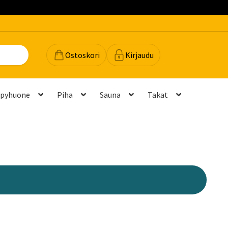
Ostoskori
Kirjaudu
lpyhuone
Piha
Sauna
Takat
dot
Majavan vinkit
Majavatili
Maksutavat
Meistä
teyttä
Palautukset ja vaihdot
Palvelut
Peruuttamispyyntö
elu ja mittatilausratkaisut
Takuu ja tuki
(FAQ)
Vastuullisuus
Yhteystiedot