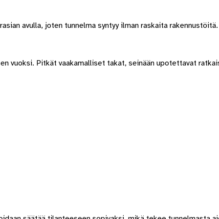
asian avulla, joten tunnelma syntyy ilman raskaita rakennustöitä.
n vuoksi. Pitkät vaakamalliset takat, seinään upotettavat ratkai
 voidaan säätää tilanteeseen sopivaksi, mikä tekee tunnelmasta a