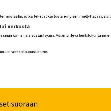
ermostaatin, jotka tekevät käytöstä erityisen miellyttävää päivi
ai verkosta
 sinun kotiisi ja sisustustyyliisi. Asiantunteva henkilökuntamme a
 suoraan verkkokaupastamme.
set suoraan