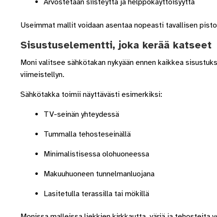
Arvostetaan siisteyttä ja helppokäyttöisyyttä
Useimmat mallit voidaan asentaa nopeasti tavallisen pistor
Sisustuselementti, joka kerää katseet
Moni valitsee sähkötakan nykyään ennen kaikkea sisustukse
viimeistellyn.
Sähkötakka toimii näyttävästi esimerkiksi:
TV-seinän yhteydessä
Tummalla tehosteseinällä
Minimalistisessa olohuoneessa
Makuuhuoneen tunnelmanluojana
Lasitetulla terassilla tai mökillä
Monissa malleissa liekkien kirkkautta, väriä ja tehosteita