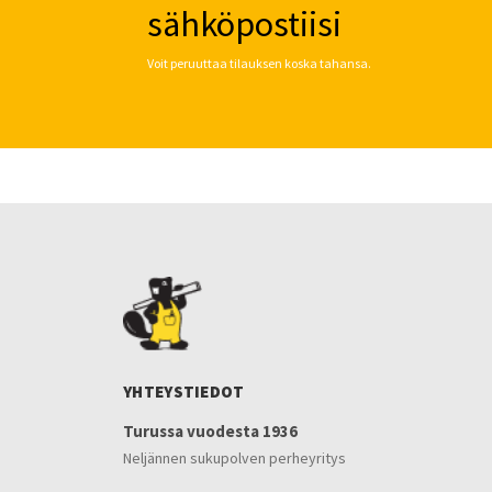
sähköpostiisi
Voit peruuttaa tilauksen koska tahansa.
YHTEYSTIEDOT
Turussa vuodesta 1936
Neljännen sukupolven perheyritys