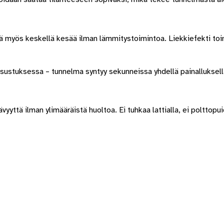
ä myös keskellä kesää ilman lämmitystoimintoa. Liekkiefekti toimi
sustuksessa – tunnelma syntyy sekunneissa yhdellä painalluksell
ävyyttä ilman ylimääräistä huoltoa. Ei tuhkaa lattialla, ei polttopu