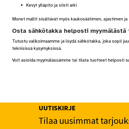
Kevyt ylläpito ja siisti arki
Monet mallit sisältävät myös kaukosäätimen, ajastimen ja t
Osta sähkötakka helposti myymälästä t
Tutustu valikoimaamme ja löydä sähkötakka, joka sopii juuri
teknisissä kysymyksissä.
Voit asioida myymälässämme tai tilata tuotteet helposti
UUTISKIRJE
Tilaa uusimmat tarjouk