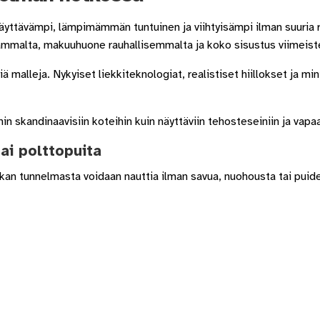
äyttävämpi, lämpimämmän tuntuinen ja viihtyisämpi ilman suuria 
vammalta, makuuhuone rauhallisemmalta ja koko sisustus viimeist
 malleja. Nykyiset liekkiteknologiat, realistiset hiillokset ja m
in skandinaavisiin koteihin kuin näyttäviin tehosteseiniin ja vapa
ai polttopuita
kan tunnelmasta voidaan nauttia ilman savua, nuohousta tai puide