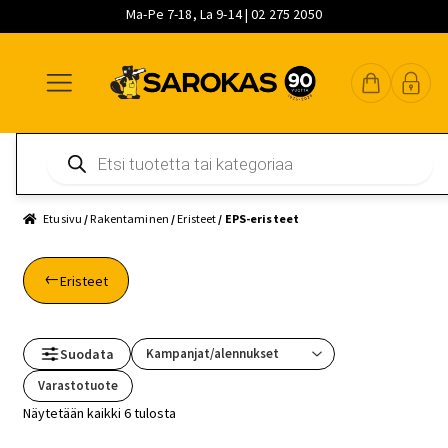
Ma-Pe 7-18, La 9-14 | 02 275 2050
Siirry
Siirry
Siirry
navigointiin
sisältöön
pääsisältöön
Products
search
Etusivu
/
Rakentaminen
/
Eristeet
/ EPS-eristeet
Eristeet
Suodata
Varastotuote
Näytetään kaikki 6 tulosta