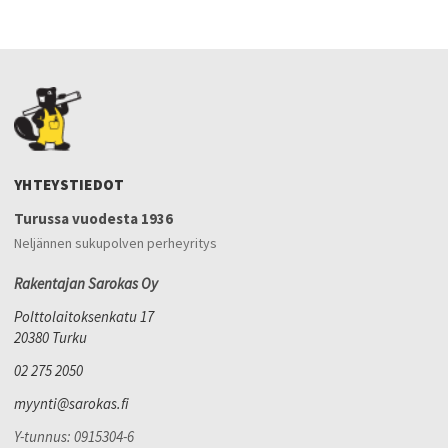
YHTEYSTIEDOT
Turussa vuodesta 1936
Neljännen sukupolven perheyritys
Rakentajan Sarokas Oy
Polttolaitoksenkatu 17
20380 Turku
02 275 2050
myynti@sarokas.fi
Y-tunnus: 0915304-6