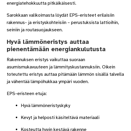
energiatehokkuutta pitkäikäisesti.
Sarokkaan valikoimasta löydät EPS-eristeet erilaisiin
rakennus- ja eristyskohteisiin – perustuksista lattioihin,
seiniin ja routasuojaukseen.
Hyvä lämmöneristys auttaa
pienentämään energiankulutusta
Rakennuksen eristys vaikuttaa suoraan
asumismukavuuteen ja lämmityskustannuksiin. Oikein
toteutettu eristys auttaa pitämään lämmön sisällä talvella
ja vähentää lämpöhukkaa ympäri vuoden.
EPS-eristeen etuja:
Hyvä lämmöneristyskyky
Kevyt ja helposti käsiteltävä materiaali
Kosteutta hyvin kestävä rakenne