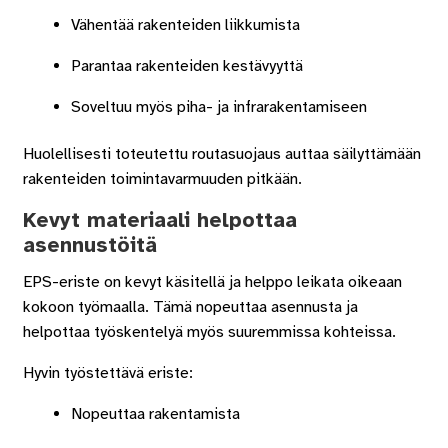
Vähentää rakenteiden liikkumista
Parantaa rakenteiden kestävyyttä
Soveltuu myös piha- ja infrarakentamiseen
Huolellisesti toteutettu routasuojaus auttaa säilyttämään
rakenteiden toimintavarmuuden pitkään.
Kevyt materiaali helpottaa
asennustöitä
EPS-eriste on kevyt käsitellä ja helppo leikata oikeaan
kokoon työmaalla. Tämä nopeuttaa asennusta ja
helpottaa työskentelyä myös suuremmissa kohteissa.
Hyvin työstettävä eriste:
Nopeuttaa rakentamista