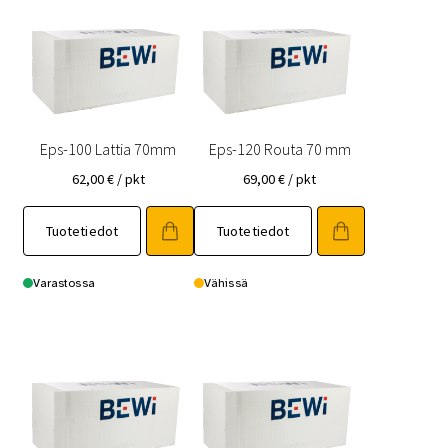
Eps-100 Lattia 70mm
Eps-120 Routa 70 mm
62,00
€
/ pkt
69,00
€
/ pkt
Tuotetiedot
Tuotetiedot
Varastossa
Vähissä