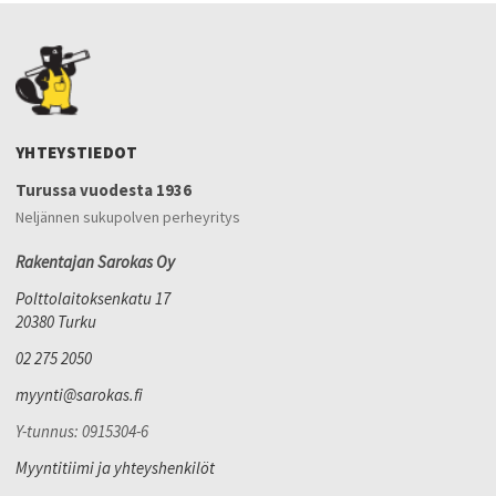
YHTEYSTIEDOT
Turussa vuodesta 1936
Neljännen sukupolven perheyritys
Rakentajan Sarokas Oy
Polttolaitoksenkatu 17
20380 Turku
02 275 2050
myynti@sarokas.fi
Y-tunnus: 0915304-6
Myyntitiimi ja yhteyshenkilöt