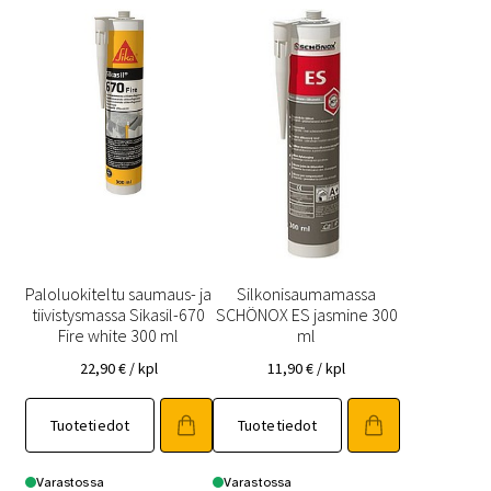
Paloluokiteltu saumaus- ja
Silkonisaumamassa
tiivistysmassa Sikasil-670
SCHÖNOX ES jasmine 300
Fire white 300 ml
ml
22,90
€
/ kpl
11,90
€
/ kpl
Tuotetiedot
Tuotetiedot
Varastossa
Varastossa