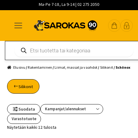
Ma-Pe 7-18, La 9-14 | 02 275 2050
Siirry
Siirry
Siirry
navigointiin
sisältöön
pääsisältöön
Products
search
Etusivu
/
Rakentaminen
/
Liimat, massat ja vaahdot
/
Silikonit
/ Schönox
Silikonit
Suodata
Varastotuote
Näytetään kaikki 12 tulosta