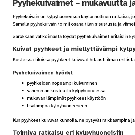
Pyyhekuivaimet – mukavuutta ja
Toimitustavat- ja kulut
Tummuneet tai kuivat lauteet? Näin
Pyyhekuivain on kylpyhuoneessa käytännöllinen ratkaisu, 
Samalla pyyhekuivain toimii osana tilan sisustusta ja viim
Sarokkaan valikoimasta löydät pyyhekuivaimet erilaisiin kylp
Kuivat pyyhkeet ja miellyttävämpi kyl
Kosteissa tiloissa pyyhkeet kuivuvat hitaasti ilman erillis
Pyyhekuivaimen hyödyt
pyyhkeiden nopeampi kuivuminen
vähemmän kosteutta kylpyhuoneessa
mukavan lämpimät pyyhkeet käyttöön
lisälämpöä kylpyhuoneeseen
Kun pyyhkeet kuivuvat kunnolla, ne pysyvät raikkaampina 
Toimiva ratkaisu eri kylpyhuoneisiin