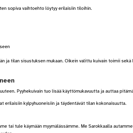
en sopiva vaihtoehto löytyy erilaisiin tiloihin.
eseen
n ja tilan sisustuksen mukaan. Oikein valittu kuivain toimii sek
oneen
ivuuteen. Pyyhekuivain tuo lisää käyttömukavuutta ja auttaa pitä
 erilaisiin kylpyhuoneisiin ja täydentävät tilan kokonaisuutta.
me tai tule käymään myymälässämme. Me Sarokkaalla autamme s