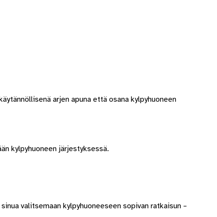
ä käytännöllisenä arjen apuna että osana kylpyhuoneen
mään kylpyhuoneen järjestyksessä.
inua valitsemaan kylpyhuoneeseen sopivan ratkaisun –