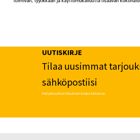
toimivan, tyylikkään ja käyttömukavuutta lisäävän kokonai
UUTISKIRJE
Tilaa uusimmat tarjouk
sähköpostiisi
Voit peruuttaa tilauksen koska tahansa.