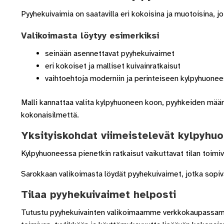
Pyyhekuivaimia on saatavilla eri kokoisina ja muotoisina, jot
Valikoimasta löytyy esimerkiksi
seinään asennettavat pyyhekuivaimet
eri kokoiset ja malliset kuivainratkaisut
vaihtoehtoja moderniin ja perinteiseen kylpyhuone
Malli kannattaa valita kylpyhuoneen koon, pyyhkeiden määrä
kokonaisilmettä.
Yksityiskohdat viimeistelevät kylpyhu
Kylpyhuoneessa pienetkin ratkaisut vaikuttavat tilan toim
Sarokkaan valikoimasta löydät pyyhekuivaimet, jotka sopivat
Tilaa pyyhekuivaimet helposti
Tutustu pyyhekuivainten valikoimaamme verkkokaupassam