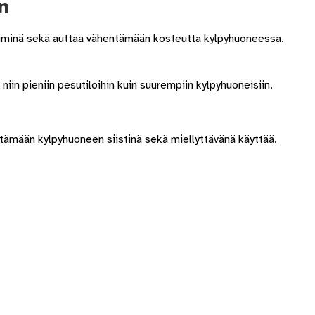
n
(FAQ)
Vastuullisuus
Yhteystiedot
mpiminä sekä auttaa vähentämään kosteutta kylpyhuoneessa.
 niin pieniin pesutiloihin kuin suurempiin kylpyhuoneisiin.
pitämään kylpyhuoneen siistinä sekä miellyttävänä käyttää.