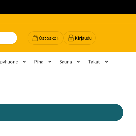
.
Ostoskori
Kirjaudu
lpyhuone
Piha
Sauna
Takat
dot
Majavan vinkit
Majavatili
Maksutavat
Meistä
teyttä
Palautukset ja vaihdot
Palvelut
Peruuttamispyyntö
elu ja mittatilausratkaisut
Takuu ja tuki