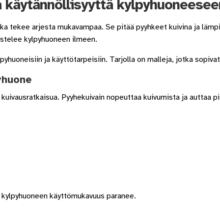
 käytännöllisyyttä kylpyhuoneesee
 saat saunan puupinnat taas siisteiksi
Usein kysytyt kysymykset 
joka tekee arjesta mukavampaa. Se pitää pyyhkeet kuivina ja lä
eistelee kylpyhuoneen ilmeen.
yhuoneisiin ja käyttötarpeisiin. Tarjolla on malleja, jotka sopivat
pyhuone
tä kuivausratkaisua. Pyyhekuivain nopeuttaa kuivumista ja auttaa 
ja kylpyhuoneen käyttömukavuus paranee.