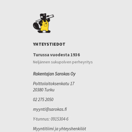
YHTEYSTIEDOT
Turussa vuodesta 1936
Neljännen sukupolven perheyritys
Rakentajan Sarokas Oy
Polttolaitoksenkatu 17
20380 Turku
02 275 2050
myynti@sarokas.fi
Y-tunnus: 0915304-6
Myyntitiimi ja yhteyshenkilöt