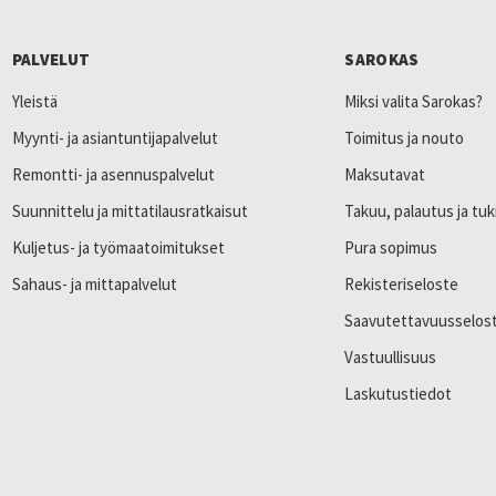
PALVELUT
SAROKAS
Yleistä
Miksi valita Sarokas?
Myynti- ja asiantuntijapalvelut
Toimitus ja nouto
Remontti- ja asennuspalvelut
Maksutavat
Suunnittelu ja mittatilausratkaisut
Takuu, palautus ja tuk
Kuljetus- ja työmaatoimitukset
Pura sopimus
Sahaus- ja mittapalvelut
Rekisteriseloste
Saavutettavuusselos
Vastuullisuus
Laskutustiedot