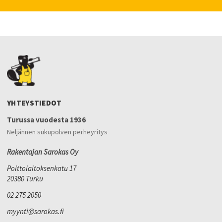
YHTEYSTIEDOT
Turussa vuodesta 1936
Neljännen sukupolven perheyritys
Rakentajan Sarokas Oy
Polttolaitoksenkatu 17
20380 Turku
02 275 2050
myynti@sarokas.fi