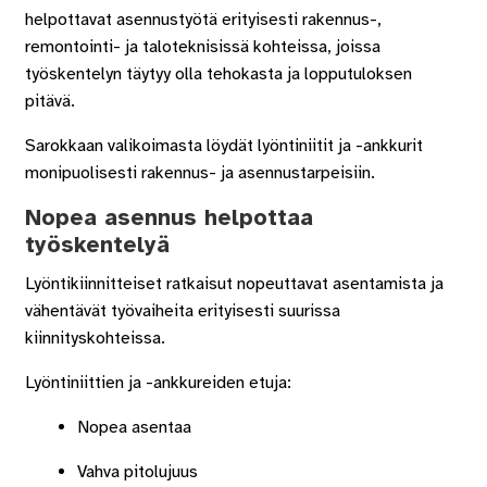
helpottavat asennustyötä erityisesti rakennus-,
remontointi- ja taloteknisissä kohteissa, joissa
työskentelyn täytyy olla tehokasta ja lopputuloksen
pitävä.
Sarokkaan valikoimasta löydät lyöntiniitit ja -ankkurit
monipuolisesti rakennus- ja asennustarpeisiin.
Nopea asennus helpottaa
työskentelyä
Lyöntikiinnitteiset ratkaisut nopeuttavat asentamista ja
vähentävät työvaiheita erityisesti suurissa
kiinnityskohteissa.
Lyöntiniittien ja -ankkureiden etuja:
Nopea asentaa
Vahva pitolujuus