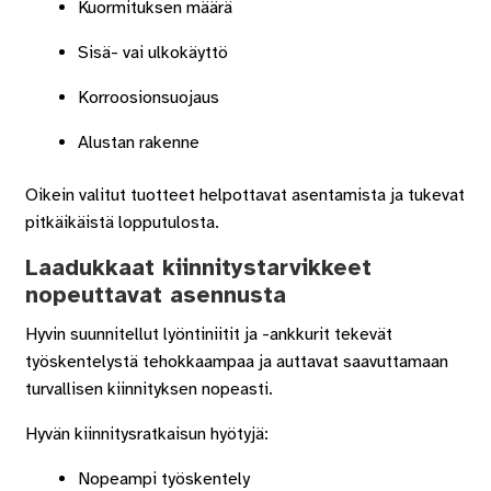
Kuormituksen määrä
Sisä- vai ulkokäyttö
Korroosionsuojaus
Alustan rakenne
Oikein valitut tuotteet helpottavat asentamista ja tukevat
pitkäikäistä lopputulosta.
Laadukkaat kiinnitystarvikkeet
nopeuttavat asennusta
Hyvin suunnitellut lyöntiniitit ja -ankkurit tekevät
työskentelystä tehokkaampaa ja auttavat saavuttamaan
turvallisen kiinnityksen nopeasti.
Hyvän kiinnitysratkaisun hyötyjä:
Nopeampi työskentely