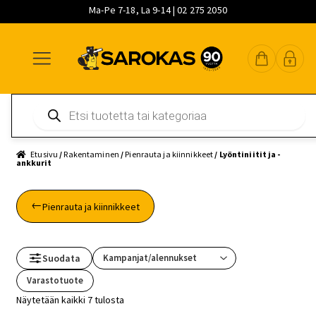
Ma-Pe 7-18, La 9-14 | 02 275 2050
Siirry
Siirry
Siirry
navigointiin
sisältöön
pääsisältöön
Products
search
Etusivu
/
Rakentaminen
/
Pienrauta ja kiinnikkeet
/ Lyöntiniitit ja -
ankkurit
Pienrauta ja kiinnikkeet
Suodata
Varastotuote
Näytetään kaikki 7 tulosta