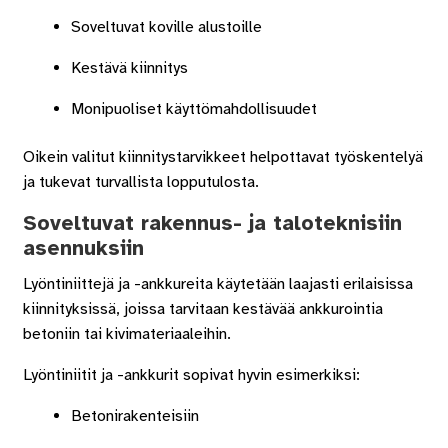
Soveltuvat koville alustoille
Kestävä kiinnitys
Monipuoliset käyttömahdollisuudet
Oikein valitut kiinnitystarvikkeet helpottavat työskentelyä
ja tukevat turvallista lopputulosta.
Soveltuvat rakennus- ja taloteknisiin
asennuksiin
Lyöntiniittejä ja -ankkureita käytetään laajasti erilaisissa
kiinnityksissä, joissa tarvitaan kestävää ankkurointia
betoniin tai kivimateriaaleihin.
Lyöntiniitit ja -ankkurit sopivat hyvin esimerkiksi:
Betonirakenteisiin