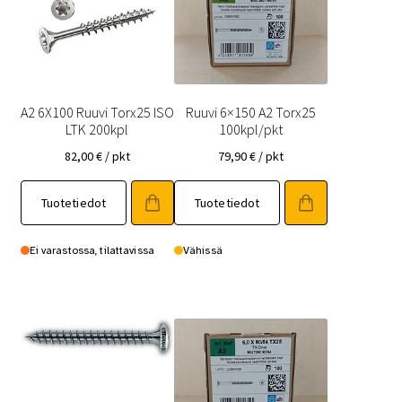
A2 6X100 Ruuvi Torx25 ISO
Ruuvi 6×150 A2 Torx25
LTK 200kpl
100kpl/pkt
82,00
€
/ pkt
79,90
€
/ pkt
Tuotetiedot
Tuotetiedot
Ei varastossa, tilattavissa
Vähissä