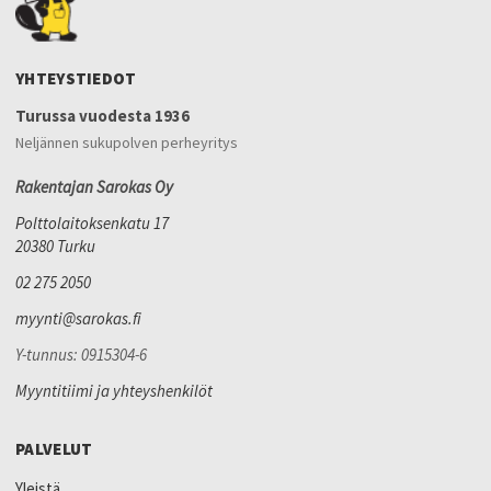
YHTEYSTIEDOT
Turussa vuodesta 1936
Neljännen sukupolven perheyritys
Rakentajan Sarokas Oy
Polttolaitoksenkatu 17
20380 Turku
02 275 2050
myynti@sarokas.fi
Y-tunnus: 0915304-6
Myyntitiimi ja yhteyshenkilöt
PALVELUT
Yleistä