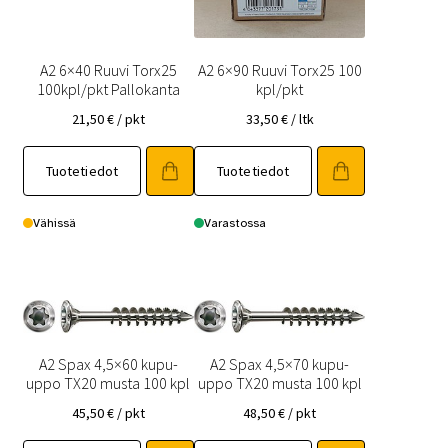
A2 6×40 Ruuvi Torx25
A2 6×90 Ruuvi Torx25 100
100kpl/pkt Pallokanta
kpl/pkt
21,50
€
/ pkt
33,50
€
/ ltk
Tuotetiedot
Tuotetiedot
Vähissä
Varastossa
A2 Spax 4,5×60 kupu-
A2 Spax 4,5×70 kupu-
uppo TX20 musta 100 kpl
uppo TX20 musta 100 kpl
45,50
€
/ pkt
48,50
€
/ pkt