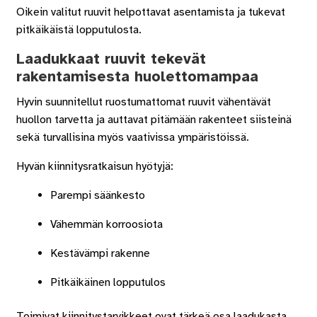
Oikein valitut ruuvit helpottavat asentamista ja tukevat
pitkäikäistä lopputulosta.
Laadukkaat ruuvit tekevät
rakentamisesta huolettomampaa
Hyvin suunnitellut ruostumattomat ruuvit vähentävät
huollon tarvetta ja auttavat pitämään rakenteet siisteinä
sekä turvallisina myös vaativissa ympäristöissä.
Hyvän kiinnitysratkaisun hyötyjä:
Parempi säänkesto
Vähemmän korroosiota
Kestävämpi rakenne
Pitkäikäinen lopputulos
Toimivat kiinnitystarvikkeet ovat tärkeä osa laadukasta