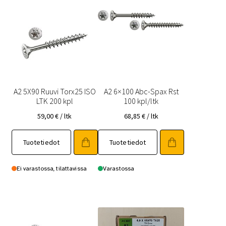
A2 5X90 Ruuvi Torx25 ISO
A2 6×100 Abc-Spax Rst
LTK 200 kpl
100 kpl/ltk
59,00
€
/ ltk
68,85
€
/ ltk
Tuotetiedot
Tuotetiedot
Ei varastossa, tilattavissa
Varastossa