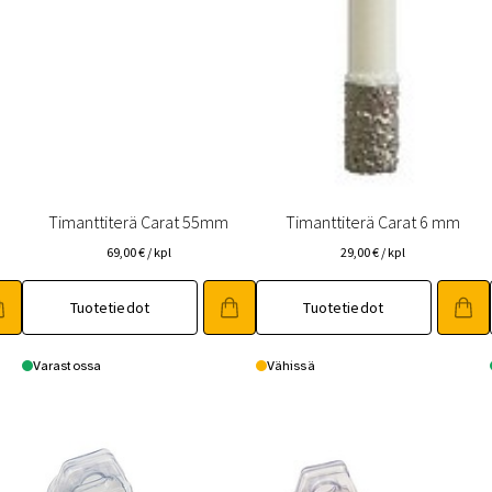
Timanttiterä Carat 55mm
Timanttiterä Carat 6 mm
69,00
€
/ kpl
29,00
€
/ kpl
Tuotetiedot
Tuotetiedot
Varastossa
Vähissä