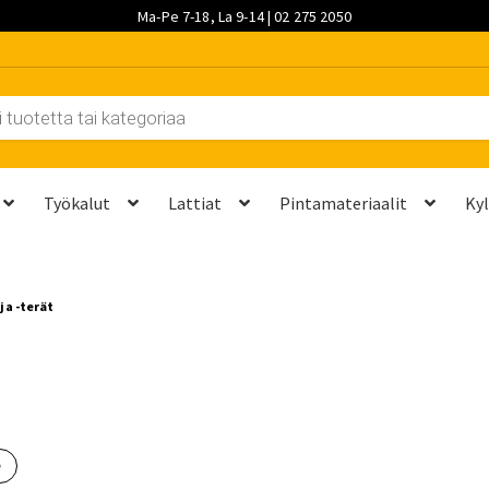
Ma-Pe 7-18, La 9-14 | 02 275 2050
Työkalut
Lattiat
Pintamateriaalit
Ky
et kannattaa vaihtaa?
Kuljetus ja työmaatoimitukset
Laskutustie
ja -terät
ta? Näillä 7 vaiheella saat sen kuntoon kesäksi
Ostoskori
Ota yh
palvelut
Saavutettavuusseloste
Sahaus ja mittapalvelut
Suunnitt
e
 saat saunan puupinnat taas siisteiksi
Usein kysytyt kysymykset 