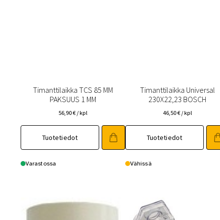
Timanttilaikka TCS 85 MM
Timanttilaikka Universal
PAKSUUS 1 MM
230X22,23 BOSCH
56,90
€
/ kpl
46,50
€
/ kpl
Tuotetiedot
Tuotetiedot
Varastossa
Vähissä