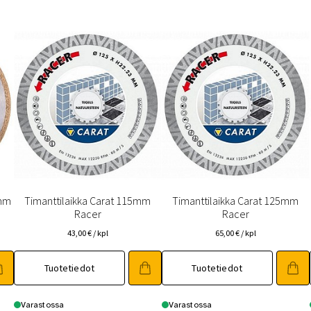
4mm
Timanttilaikka Carat 115mm
Timanttilaikka Carat 125mm
Racer
Racer
43,00
€
/ kpl
65,00
€
/ kpl
Tuotetiedot
Tuotetiedot
Varastossa
Varastossa