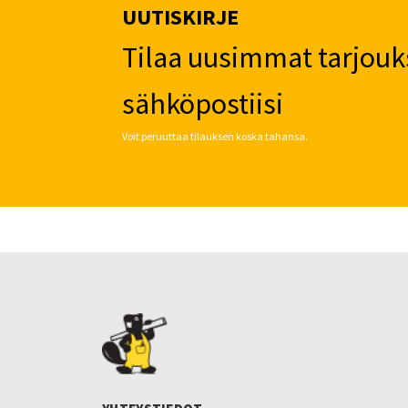
UUTISKIRJE
Tilaa uusimmat tarjouk
sähköpostiisi
Voit peruuttaa tilauksen koska tahansa.