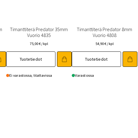
mm
Timanttiterä Predator 35mm
Timanttiterä Predator 8mm
Vuorio 4835
Vuorio 4808
75,00
€
/ kpl
54,90
€
/ kpl
Tuotetiedot
Tuotetiedot
Ei varastossa, tilattavissa
Varastossa