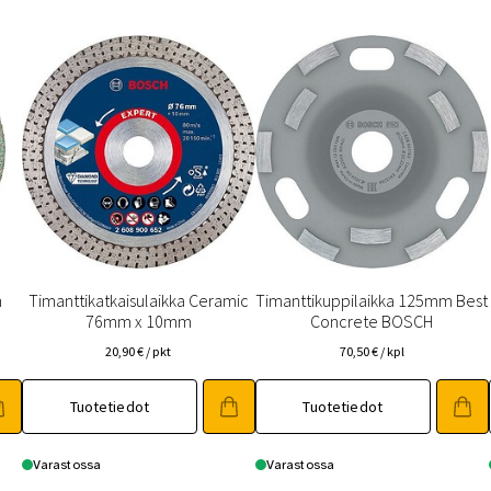
m
Timanttikatkaisulaikka Ceramic
Timanttikuppilaikka 125mm Best
76mm x 10mm
Concrete BOSCH
20,90
€
/ pkt
70,50
€
/ kpl
Tuotetiedot
Tuotetiedot
Varastossa
Varastossa