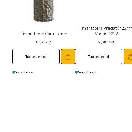
Timanttiterä Predator 22
Timanttiterä Carat 8 mm
Vuorio 4822
31,00
€
/ kpl
58,00
€
/ kpl
Tuotetiedot
Tuotetiedot
Varastossa
Varastossa