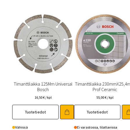
Timanttilaikka 125Mm Universal
Timanttilaikka 230mmX25,
Bosch
Prof Ceramic
16,50
€
/ kpl
55,00
€
/ kpl
Tuotetiedot
Tuotetiedot
Vähissä
Ei varastossa, tilattavissa