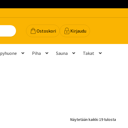
Ostoskori
Kirjaudu
lpyhuone
Piha
Sauna
Takat
dot
Majavan vinkit
Majavatili
Maksutavat
Meistä
teyttä
Palautukset ja vaihdot
Palvelut
Peruuttamispyyntö
elu ja mittatilausratkaisut
Takuu ja tuki
Näytetään kaikki 19 tulosta
(FAQ)
Vastuullisuus
Yhteystiedot