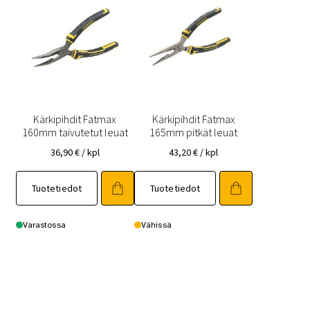
Kärkipihdit Fatmax
Kärkipihdit Fatmax
160mm taivutetut leuat
165mm pitkät leuat
36,90
€
/ kpl
43,20
€
/ kpl
Tuotetiedot
Tuotetiedot
Varastossa
Vähissä