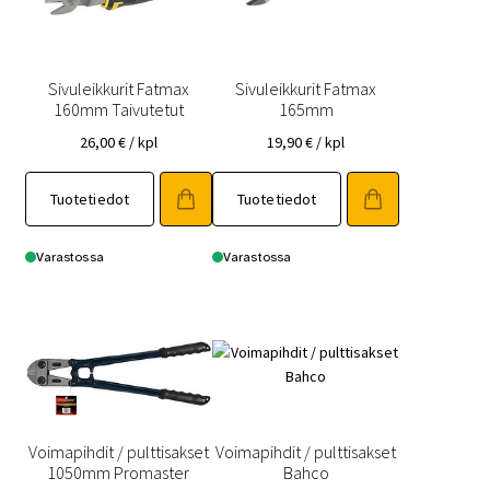
Sivuleikkurit Fatmax
Sivuleikkurit Fatmax
160mm Taivutetut
165mm
26,00
€
/ kpl
19,90
€
/ kpl
Tuotetiedot
Tuotetiedot
Varastossa
Varastossa
Voimapihdit / pulttisakset
Voimapihdit / pulttisakset
1050mm Promaster
Bahco