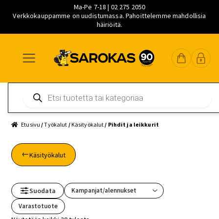
Ma-Pe 7-18 | 02 275 2050
Verkkokauppamme on uudistumassa. Pahoittelemme mahdollisia
häiriöitä.
Siirry
Siirry
Siirry
navigointiin
sisältöön
pääsisältöön
Products
search
Etusivu
/
Työkalut
/
Käsityökalut
/ Pihdit ja leikkurit
Käsityökalut
Suodata
Varastotuote