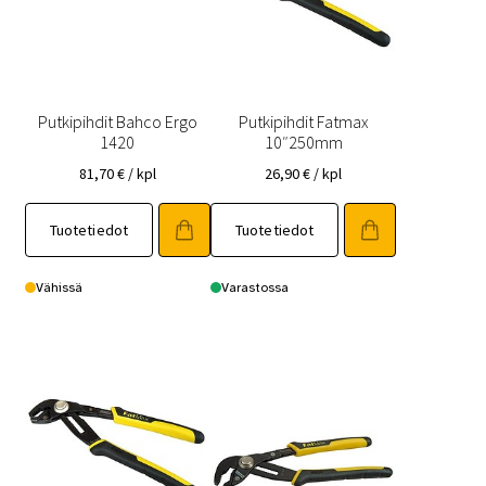
Putkipihdit Bahco Ergo
Putkipihdit Fatmax
1420
10″250mm
81,70
€
/ kpl
26,90
€
/ kpl
Tuotetiedot
Tuotetiedot
Vähissä
Varastossa