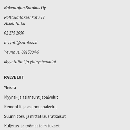
Rakentajan Sarokas Oy
Polttolaitoksenkatu 17
20380 Turku
02 275 2050
myynti@sarokas.fi
Y-tunnus: 0915304-6
Myyntitiimi ja yhteyshenkilöt
PALVELUT
Yleistä
Myynti- ja asiantuntijapalvelut
Remontti- ja asennuspalvelut
Suunnittelu ja mittatilausratkaisut
Kuljetus- ja työmaatoimitukset