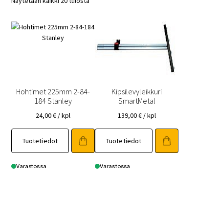
Näytetään kaikki 20 tulosta
Hohtimet 225mm 2-84-
Kipsilevyleikkuri
184 Stanley
SmartMetal
24,00
€
/ kpl
139,00
€
/ kpl
Tuotetiedot
Tuotetiedot
Varastossa
Varastossa