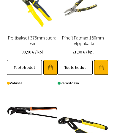
Peltisakset 375mm suora
Pihdit Fatmax 180mm
Irwin
tylppäkärki
39,90
€
/ kpl
21,90
€
/ kpl
Tuotetiedot
Tuotetiedot
Vähissä
Varastossa