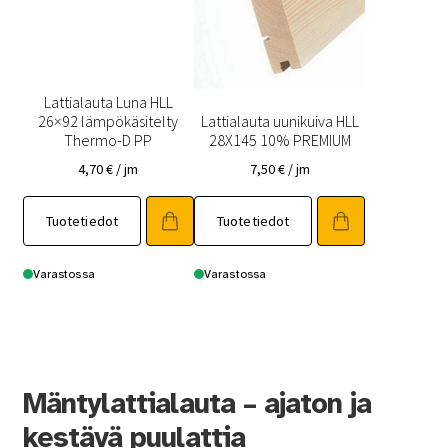
Lattialauta Luna HLL
26×92 lämpökäsitelty
Lattialauta uunikuiva HLL
Thermo-D PP
28X145 10% PREMIUM
4,70
€
/ jm
7,50
€
/ jm
Tällä
Tuotetiedot
Tuotetiedot
tuotteella
on
useampi
Varastossa
Varastossa
muunnelma.
Voit
tehdä
valinnat
tuotteen
Mäntylattialauta – ajaton ja
sivulla.
kestävä puulattia