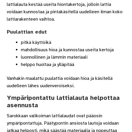
lattialauta kestää useita hiontakertoja, jolloin lattia
voidaan kunnostaa ja pintakäsitellä uudelleen ilman koko
lattiarakenteen vaihtoa.
Puulattian edut
pitkä käyttöikä
mahdollisuus hioa ja kunnostaa useita kertoja
luonnollinen ja lämmin materiaali
helppo huoltaa ja ylläpitää
Vanhakin maalattu puulattia voidaan hioa ja käsitellä
uudelleen lähes uudenveroiseksi.
Ympäripontattu lattialauta helpottaa
asennusta
Sarokkaan valikoiman lattialaudat ovat pääosin
ympäripontattuja. Päätypontin ansiosta lautoja voidaan
jatkaa helposti, mikä säästää materiaalia ja nopeuttaa