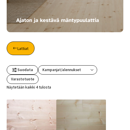
Lattiat
Suodata
Varastotuote
Näytetään kaikki 4 tulosta