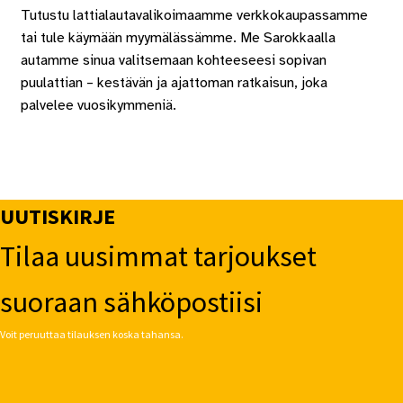
Tutustu lattialautavalikoimaamme verkkokaupassamme
tai tule käymään myymälässämme. Me Sarokkaalla
autamme sinua valitsemaan kohteeseesi sopivan
puulattian – kestävän ja ajattoman ratkaisun, joka
palvelee vuosikymmeniä.
UUTISKIRJE
Tilaa uusimmat tarjoukset
suoraan sähköpostiisi
Voit peruuttaa tilauksen koska tahansa.