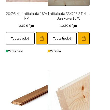
28X95 HLL lattialauta 18%
Lattialauta 33X215 ST HLL
PP
Uunikuiva 10 %
2,60
€
/ jm
12,90
€
/ jm
Tuotetiedot
Tuotetiedot
Varastossa
Vähissä