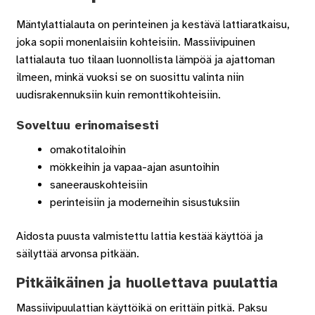
Mäntylattialauta on perinteinen ja kestävä lattiaratkaisu,
joka sopii monenlaisiin kohteisiin. Massiivipuinen
lattialauta tuo tilaan luonnollista lämpöä ja ajattoman
ilmeen, minkä vuoksi se on suosittu valinta niin
uudisrakennuksiin kuin remonttikohteisiin.
Soveltuu erinomaisesti
omakotitaloihin
mökkeihin ja vapaa-ajan asuntoihin
saneerauskohteisiin
perinteisiin ja moderneihin sisustuksiin
Aidosta puusta valmistettu lattia kestää käyttöä ja
säilyttää arvonsa pitkään.
Pitkäikäinen ja huollettava puulattia
Massiivipuulattian käyttöikä on erittäin pitkä. Paksu