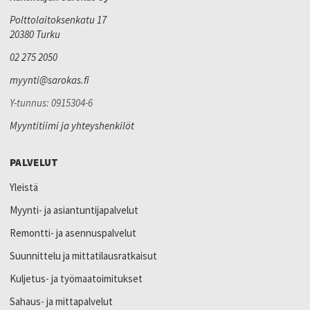
Polttolaitoksenkatu 17
20380 Turku
02 275 2050
myynti@sarokas.fi
Y-tunnus: 0915304-6
Myyntitiimi ja yhteyshenkilöt
PALVELUT
Yleistä
Myynti- ja asiantuntijapalvelut
Remontti- ja asennuspalvelut
Suunnittelu ja mittatilausratkaisut
Kuljetus- ja työmaatoimitukset
Sahaus- ja mittapalvelut