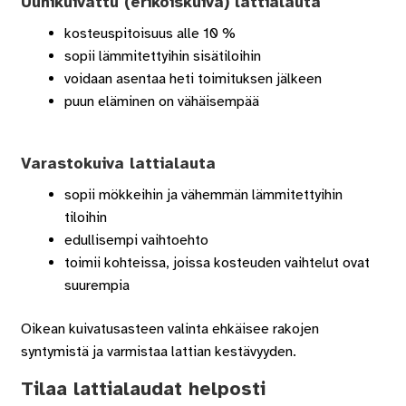
Uunikuivattu (erikoiskuiva) lattialauta
kosteuspitoisuus alle 10 %
sopii lämmitettyihin sisätiloihin
voidaan asentaa heti toimituksen jälkeen
puun eläminen on vähäisempää
Varastokuiva lattialauta
sopii mökkeihin ja vähemmän lämmitettyihin
tiloihin
edullisempi vaihtoehto
toimii kohteissa, joissa kosteuden vaihtelut ovat
suurempia
Oikean kuivatusasteen valinta ehkäisee rakojen
syntymistä ja varmistaa lattian kestävyyden.
Tilaa lattialaudat helposti