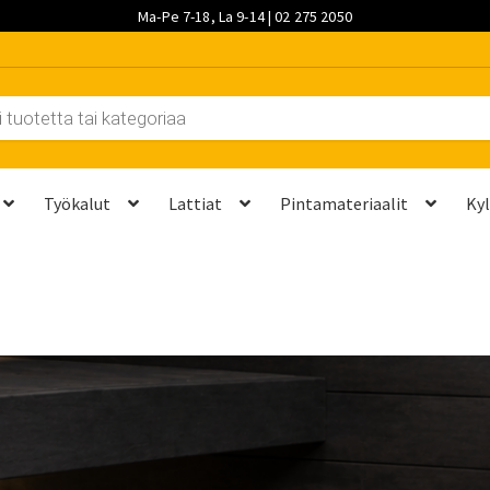
Ma-Pe 7-18, La 9-14 | 02 275 2050
Työkalut
Lattiat
Pintamateriaalit
Ky
et kannattaa vaihtaa?
Kuljetus ja työmaatoimitukset
Laskutustie
ta? Näillä 7 vaiheella saat sen kuntoon kesäksi
Ostoskori
Ota yh
palvelut
Saavutettavuusseloste
Sahaus ja mittapalvelut
Suunnitt
 saat saunan puupinnat taas siisteiksi
Usein kysytyt kysymykset 