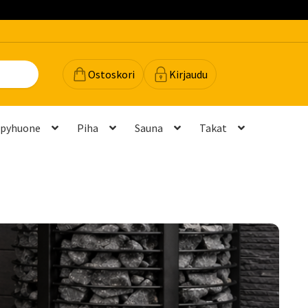
Ostoskori
Kirjaudu
lpyhuone
Piha
Sauna
Takat
dot
Majavan vinkit
Majavatili
Maksutavat
Meistä
teyttä
Palautukset ja vaihdot
Palvelut
Peruuttamispyyntö
elu ja mittatilausratkaisut
Takuu ja tuki
(FAQ)
Vastuullisuus
Yhteystiedot