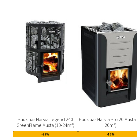
Puukiuas Harvia Legend 240
Puukiuas Harvia Pro 20 Musta 
GreenFlame Musta (10-24m³)
20m³)
-29%
-16%