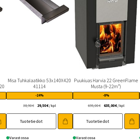
Misa Tuhkalaatikko 53x140X420
Puukiuas Harvia 22 GreenFlame
320
41114
Musta (9-22m³)
-24%
-8%
Alkuperäinen
Nykyinen
Alkuperäinen
Nykyinen
38,90
€
29,50
€
/ kpl
695,00
€
635,00
€
/ kpl
hinta
hinta
hinta
hinta
oli:
on:
oli:
on:
Tuotetiedot
Tuotetiedot
38,90 €.
29,50 €.
695,00 €.
635,00 €.
Varastossa
Varastossa