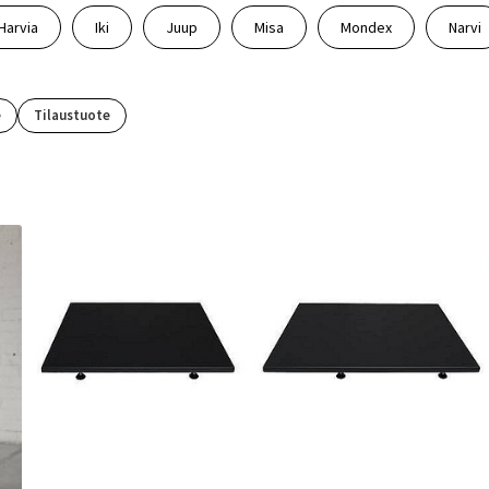
Harvia
Iki
Juup
Misa
Mondex
Narvi
e
Tilaustuote