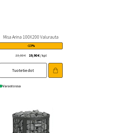
Misa Arina 100X200 Valurauta
-13%
Alkuperäinen
Nykyinen
23,00
€
19,90
€
/ kpl
hinta
hinta
oli:
on:
Tuotetiedot
23,00 €.
19,90 €.
Varastossa