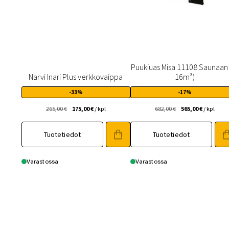
Puukiuas Misa 11108 Saunaan 
Narvi Inari Plus verkkovaippa
16m³)
-33%
-17%
Alkuperäinen
Nykyinen
Alkuperäinen
Nykyinen
265,00
€
175,00
€
/ kpl
682,00
€
565,00
€
/ kpl
hinta
hinta
hinta
hinta
oli:
on:
oli:
on:
Tuotetiedot
Tuotetiedot
265,00 €.
175,00 €.
682,00 €.
565,00 €.
Varastossa
Varastossa