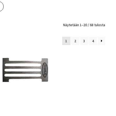
Näytetään 1–20 / 68 tulosta
1
2
3
4