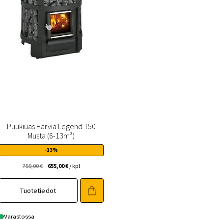
Puukiuas Harvia Legend 150
Musta (6-13m³)
-13%
Alkuperäinen
Nykyinen
759,00
€
655,00
€
/ kpl
hinta
hinta
oli:
on:
Tuotetiedot
759,00 €.
655,00 €.
Varastossa