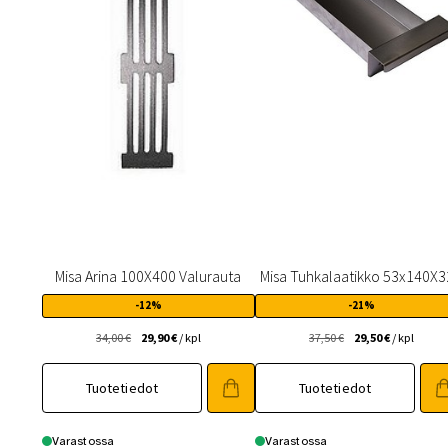
Misa Arina 100X400 Valurauta
Misa Tuhkalaatikko 53x140X
-12%
-21%
Alkuperäinen
Nykyinen
Alkuperäinen
Nykyinen
34,00
€
29,90
€
/ kpl
37,50
€
29,50
€
/ kpl
hinta
hinta
hinta
hinta
oli:
on:
oli:
on:
Tuotetiedot
Tuotetiedot
34,00 €.
29,90 €.
37,50 €.
29,50 €.
Varastossa
Varastossa