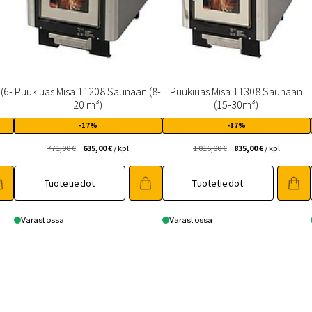
(6-
Puukiuas Misa 11208 Saunaan (8-
Puukiuas Misa 11308 Saunaan
20 m³)
(15-30m³)
-17%
-17%
Alkuperäinen
Nykyinen
Alkuperäinen
Nykyinen
771,00
€
635,00
€
/ kpl
1 016,00
€
835,00
€
/ kpl
hinta
hinta
hinta
hinta
oli:
on:
oli:
on:
Tuotetiedot
Tuotetiedot
771,00 €.
635,00 €.
1
835,00 €.
016,00 €.
Varastossa
Varastossa