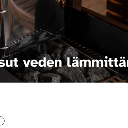
 saat saunan puupinnat taas siisteiksi
Usein kysytyt kysymykset 
e