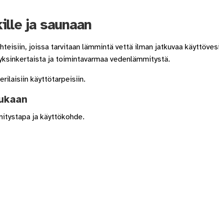
lle ja saunaan
eisiin, joissa tarvitaan lämmintä vettä ilman jatkuvaa käyttövesi
 yksinkertaista ja toimintavarmaa vedenlämmitystä.
ilaisiin käyttötarpeisiin.
mukaan
itystapa ja käyttökohde.