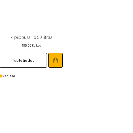
Iki piippusäiliö 50 litraa
495,00
€
/ kpl
Tuotetiedot
Vähissä