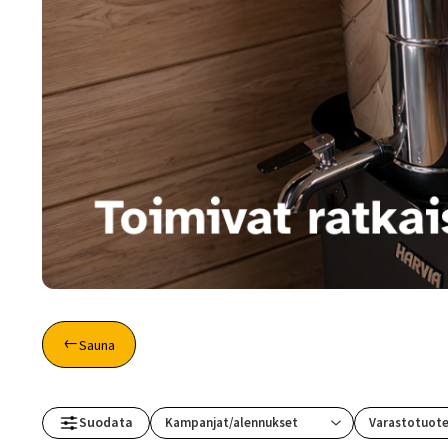
Toimitustavat- ja kulut
Tummuneet tai kuivat lauteet? Näin
Sauna
Suodata
Varastotuot