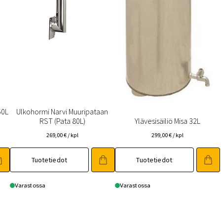
50L
Ulkohormi Narvi Muuripataan
RST (Pata 80L)
Ylävesisäiliö Misa 32L
269,00
€
/ kpl
299,00
€
/ kpl
Tuotetiedot
Tuotetiedot
Varastossa
Varastossa