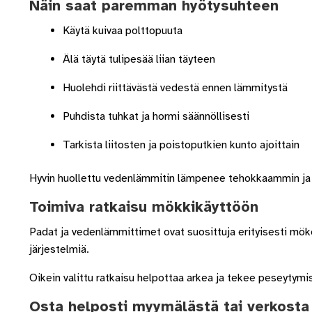
Näin saat paremman hyötysuhteen
Käytä kuivaa polttopuuta
Älä täytä tulipesää liian täyteen
Huolehdi riittävästä vedestä ennen lämmitystä
Puhdista tuhkat ja hormi säännöllisesti
Tarkista liitosten ja poistoputkien kunto ajoittain
Hyvin huollettu vedenlämmitin lämpenee tehokkaammin ja t
Toimiva ratkaisu mökkikäyttöön
Padat ja vedenlämmittimet ovat suosittuja erityisesti mök
järjestelmiä.
Oikein valittu ratkaisu helpottaa arkea ja tekee peseyty
Osta helposti myymälästä tai verkosta