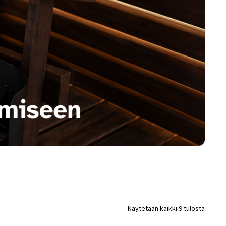
(FAQ)
Vastuullisuus
Yhteystiedot
Näytetään kaikki 9 tulosta