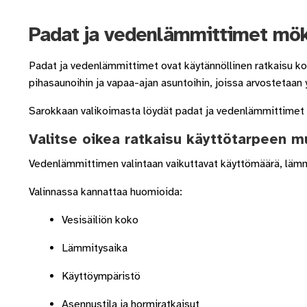
Padat ja vedenlämmittimet möki
Padat ja vedenlämmittimet ovat käytännöllinen ratkaisu koht
pihasaunoihin ja vapaa-ajan asuntoihin, joissa arvostetaan
Sarokkaan valikoimasta löydät padat ja vedenlämmittimet er
Valitse oikea ratkaisu käyttötarpeen 
Vedenlämmittimen valintaan vaikuttavat käyttömäärä, lämm
Valinnassa kannattaa huomioida:
Vesisäiliön koko
Lämmitysaika
Käyttöympäristö
Asennustila ja hormiratkaisut