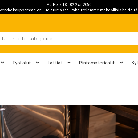
Ma-Pe 7-18 | 02 275 2050
Verkkokauppamme on uudistumassa. Pahoittelemme mahdollisia häiriöitä
Työkalut
Lattiat
Pintamateriaalit
Ky
et kannattaa vaihtaa?
Kuljetus ja työmaatoimitukset
Laskutustie
ta? Näillä 7 vaiheella saat sen kuntoon kesäksi
Ostoskori
Ota yh
palvelut
Saavutettavuusseloste
Sahaus ja mittapalvelut
Suunnitt