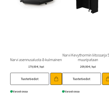
Narvi Kevythormin liitossarja 
Narvi asennusalusta 8-kulmainen
muuripataan
179,00
€
/ kpl
209,00
€
/ kpl
Tuotetiedot
Tuotetiedot
Varastossa
Varastossa