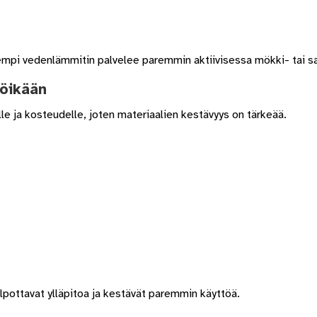
empi vedenlämmitin palvelee paremmin aktiivisessa mökki- tai s
töikään
e ja kosteudelle, joten materiaalien kestävyys on tärkeää.
lpottavat ylläpitoa ja kestävät paremmin käyttöä.