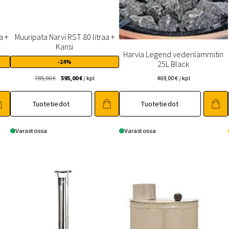
a +
Muuripata Narvi RST 80 litraa +
Kansi
Harvia Legend vedenlämmitin
-24%
25L Black
Alkuperäinen
Nykyinen
785,00
€
595,00
€
/ kpl
469,00
€
/ kpl
hinta
hinta
oli:
on:
Tuotetiedot
Tuotetiedot
785,00 €.
595,00 €.
Varastossa
Varastossa