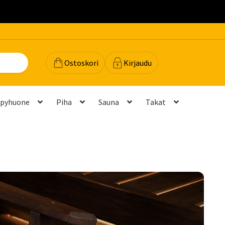
.
Ostoskori
Kirjaudu
lpyhuone
Piha
Sauna
Takat
dot
Majavan vinkit
Majavatili
Maksutavat
Meistä
teyttä
Palautukset ja vaihdot
Palvelut
Peruuttamispyyntö
elu ja mittatilausratkaisut
Takuu ja tuki