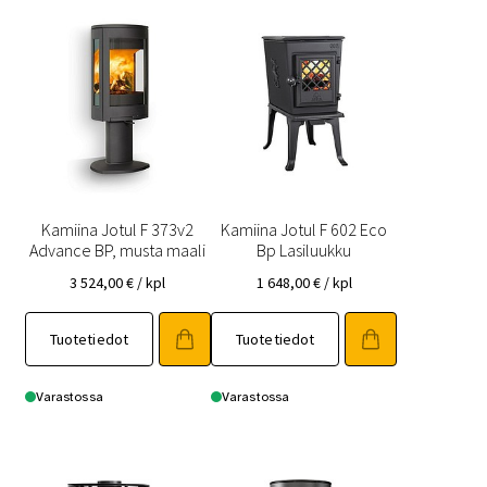
Kamiina Jotul F 373v2
Kamiina Jotul F 602 Eco
Advance BP, musta maali
Bp Lasiluukku
3 524,00
€
/ kpl
1 648,00
€
/ kpl
Tuotetiedot
Tuotetiedot
Varastossa
Varastossa