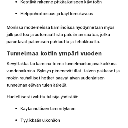
Kestävä rakenne pitkäaikaiseen käyttöön
Helppohoitoisuus ja käyttömukavuus
Monissa moderneissa kamiinoissa hyödynnetään myös
jälkipolttoa ja automaattista paloilman säätöä, jotka
parantavat palamisen puhtautta ja tehokkuutta.
Tunnelmaa kotiin ympäri vuoden
Kevyttakka tai kamiina toimii tunnelmanluojana kaikkina
vuodenaikoina. Syksyn pimenevät illat, talven pakkaset ja
mökin rauhalliset hetket saavat aivan uudenlaisen
tunnelman elävän tulen äärellä.
Huolellisesti valittu tulisija yhdistää:
Käytännöllisen lämmityksen
Tyylikkään ulkonäön