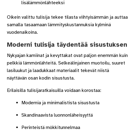
lisälämmönlähteeksi
Oikein valittu tulisija tekee tilasta viihtyisämmän ja auttaa
samalla tasaamaan lämmityskustannuksia kylminä
vuodenaikoina.
Moderni tulisija täydentää sisustuksen
Nykyajan kamiinat ja kevyttakat ovat paljon enemmän kuin
pelkkiä lämmönlähteitä. Selkeälinjainen muotoilu, suuret
lasiluukut ja laadukkaat materiaalit tekevät niistä
näyttävän osan kodin sisustusta.
Erilaisilla tulisijaratkaisuilla voidaan korostaa:
Modernia ja minimalistista sisustusta
Skandinaavista luonnonläheisyyttä
Perinteistä mökkitunnelmaa