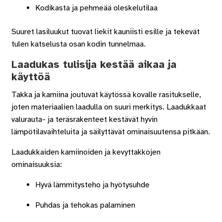
Kodikasta ja pehmeää oleskelutilaa
Suuret lasiluukut tuovat liekit kauniisti esille ja tekevät
tulen katselusta osan kodin tunnelmaa.
Laadukas tulisija kestää aikaa ja
käyttöä
Takka ja kamiina joutuvat käytössä kovalle rasitukselle,
joten materiaalien laadulla on suuri merkitys. Laadukkaat
valurauta- ja teräsrakenteet kestävät hyvin
lämpötilavaihteluita ja säilyttävät ominaisuutensa pitkään.
Laadukkaiden kamiinoiden ja kevyttakkojen
ominaisuuksia:
Hyvä lämmitysteho ja hyötysuhde
Puhdas ja tehokas palaminen