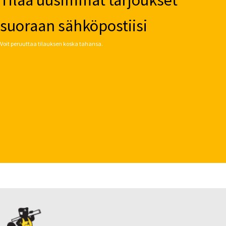
suoraan sähköpostiisi
Voit peruuttaa tilauksen koska tahansa.