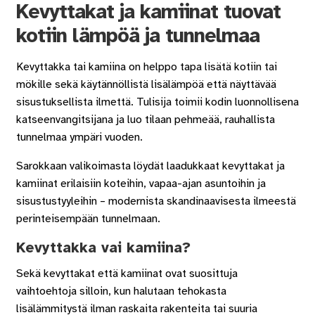
Kevyttakat ja kamiinat tuovat
kotiin lämpöä ja tunnelmaa
Kevyttakka tai kamiina on helppo tapa lisätä kotiin tai
mökille sekä käytännöllistä lisälämpöä että näyttävää
sisustuksellista ilmettä. Tulisija toimii kodin luonnollisena
katseenvangitsijana ja luo tilaan pehmeää, rauhallista
tunnelmaa ympäri vuoden.
Sarokkaan valikoimasta löydät laadukkaat kevyttakat ja
kamiinat erilaisiin koteihin, vapaa-ajan asuntoihin ja
sisustustyyleihin – modernista skandinaavisesta ilmeestä
perinteisempään tunnelmaan.
Kevyttakka vai kamiina?
Sekä kevyttakat että kamiinat ovat suosittuja
vaihtoehtoja silloin, kun halutaan tehokasta
lisälämmitystä ilman raskaita rakenteita tai suuria