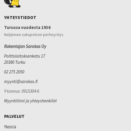
YHTEYSTIEDOT
Turussa vuodesta 1936
Neljännen sukupolven perheyritys
Rakentajan Sarokas Oy
Polttolaitoksenkatu 17
20380 Turku
02 275 2050
myynti@sarokas.fi
Y-tunnus: 0915304-6
Myyntitiimi ja yhteyshenkilöt
PALVELUT
Yleistä