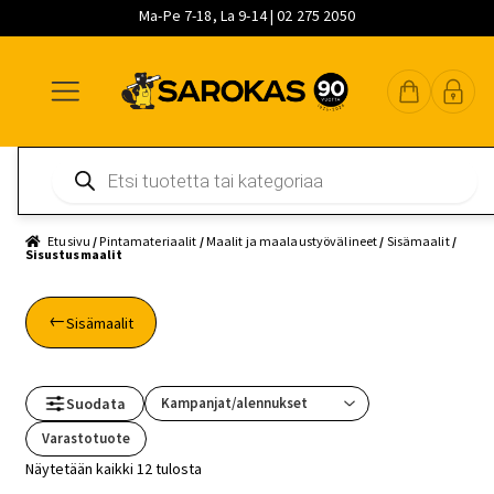
Ma-Pe 7-18, La 9-14 | 02 275 2050
Siirry
Siirry
Siirry
navigointiin
sisältöön
pääsisältöön
Products
search
Etusivu
/
Pintamateriaalit
/
Maalit ja maalaustyövälineet
/
Sisämaalit
/
Sisustusmaalit
Sisämaalit
Suodata
Varastotuote
Näytetään kaikki 12 tulosta