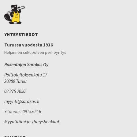
YHTEYSTIEDOT
Turussa vuodesta 1936
Neljännen sukupolven perheyritys
Rakentajan Sarokas Oy
Polttolaitoksenkatu 17
20380 Turku
02 275 2050
myynti@sarokas.fi
Y-tunnus: 0915304-6
Myyntitiimi ja yhteyshenkilöt