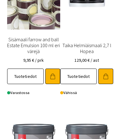
Sisämaali farrow and ball
Estate Emulsion 100 ml eri
Taika Helmiäismaali 2,7 l
värejä
Hopea
9,95
€
/ prk
129,00
€
/ ast
Tuotetiedot
Tuotetiedot
Varastossa
Vähissä