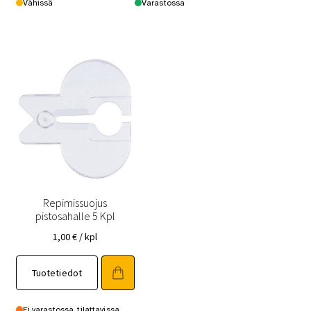
Vähissä
Varastossa
Repimissuojus
pistosahalle 5 Kpl
1,00
€
/ kpl
Tuotetiedot
Ei varastossa, tilattavissa