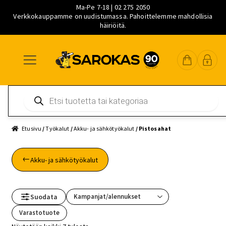
Ma-Pe 7-18 | 02 275 2050
Verkkokauppamme on uudistumassa. Pahoittelemme mahdollisia
häiriöitä.
Siirry
Siirry
Siirry
navigointiin
sisältöön
pääsisältöön
Products
search
Etusivu
/
Työkalut
/
Akku- ja sähkötyökalut
/ Pistosahat
Akku- ja sähkötyökalut
Suodata
Varastotuote