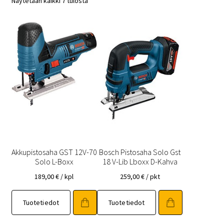
Näytetään kaikki 7 tulosta
Akkupistosaha GST 12V-70
Bosch Pistosaha Solo Gst
Solo L-Boxx
18 V-Lib Lboxx D-Kahva
189,00
€
/ kpl
259,00
€
/ pkt
Tuotetiedot
Tuotetiedot