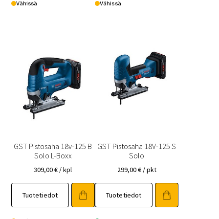
Vähissä
Vähissä
GST Pistosaha 18v-125 B
GST Pistosaha 18V-125 S
Solo L-Boxx
Solo
309,00
€
/ kpl
299,00
€
/ pkt
Tuotetiedot
Tuotetiedot