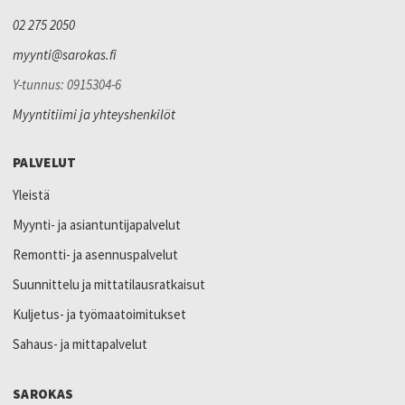
02 275 2050
myynti@sarokas.fi
Y-tunnus: 0915304-6
Myyntitiimi ja yhteyshenkilöt
PALVELUT
Yleistä
Myynti- ja asiantuntijapalvelut
Remontti- ja asennuspalvelut
Suunnittelu ja mittatilausratkaisut
Kuljetus- ja työmaatoimitukset
Sahaus- ja mittapalvelut
SAROKAS