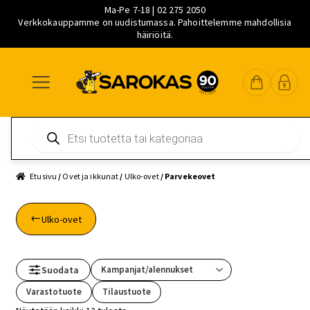
Ma-Pe 7-18 | 02 275 2050
Verkkokauppamme on uudistumassa. Pahoittelemme mahdollisia
häiriöitä.
Siirry
Siirry
Siirry
navigointiin
sisältöön
pääsisältöön
Products
search
Etusivu
/
Ovet ja ikkunat
/
Ulko-ovet
/ Parvekeovet
Ulko-ovet
Suodata
Varastotuote
Tilaustuote