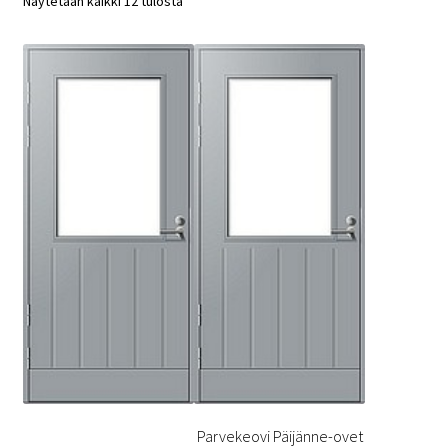
Näytetään kaikki 12 tulosta
Parvekeovi Päijänne-ovet