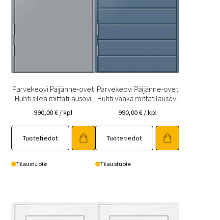
Parvekeovi Päijänne-ovet
Parvekeovi Päijänne-ovet
Huhti sileä mittatilausovi
Huhti vaaka mittatilausovi
990,00
€
/ kpl
990,00
€
/ kpl
Tällä
Tällä
Tuotetiedot
Tuotetiedot
tuotteella
tuotteella
on
on
useampi
useampi
Tilaustuote
Tilaustuote
muunnelma.
muunnelma.
Voit
Voit
tehdä
tehdä
valinnat
valinnat
tuotteen
tuotteen