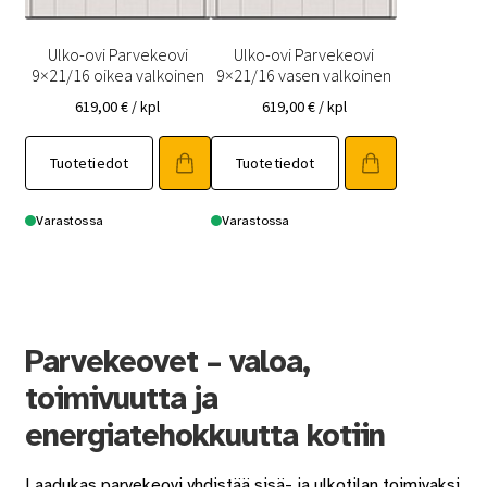
Ulko-ovi Parvekeovi
Ulko-ovi Parvekeovi
9×21/16 oikea valkoinen
9×21/16 vasen valkoinen
619,00
€
/ kpl
619,00
€
/ kpl
Tuotetiedot
Tuotetiedot
Varastossa
Varastossa
Parvekeovet – valoa,
toimivuutta ja
energiatehokkuutta kotiin
Laadukas parvekeovi yhdistää sisä- ja ulkotilan toimivaksi