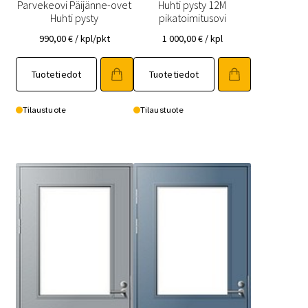
Parvekeovi Päijänne-ovet
Huhti pysty 12M
Huhti pysty
pikatoimitusovi
990,00
€
/ kpl/pkt
1 000,00
€
/ kpl
Tällä
Tällä
Tuotetiedot
Tuotetiedot
tuotteella
tuotteella
on
on
useampi
useampi
Tilaustuote
Tilaustuote
muunnelma.
muunnelma.
Voit
Voit
tehdä
tehdä
valinnat
valinnat
tuotteen
tuotteen
sivulla.
sivulla.