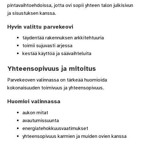
pintavaihtoehdoissa, jotta ovi sopii yhteen talon julkisivun
ja sisustuksen kanssa.
Hyvin valittu parvekeovi
täydentää rakennuksen arkkitehtuuria
toimii sujuvasti arjessa
kestää käyttöä ja säävaihteluita
Yhteensopivuus ja mitoitus
Parvekeoven valinnassa on tärkeää huomioida
kokonaisuuden toimivuus ja yhteensopivuus.
Huomioi valinnassa
aukon mitat
avautumissuunta
energiatehokkuusvaatimukset
yhteensopivuus karmien ja muiden ovien kanssa