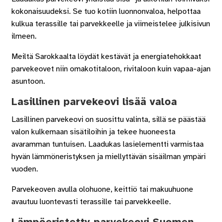
kokonaisuudeksi. Se tuo kotiin luonnonvaloa, helpottaa
kulkua terassille tai parvekkeelle ja viimeistelee julkisivun
ilmeen.
Meiltä Sarokkaalta löydät kestävät ja energiatehokkaat
parvekeovet niin omakotitaloon, rivitaloon kuin vapaa-ajan
asuntoon.
Lasillinen parvekeovi lisää valoa
Lasillinen parvekeovi on suosittu valinta, sillä se päästää
valon kulkemaan sisätiloihin ja tekee huoneesta
avaramman tuntuisen. Laadukas lasielementti varmistaa
hyvän lämmöneristyksen ja miellyttävän sisäilman ympäri
vuoden.
Parvekeoven avulla olohuone, keittiö tai makuuhuone
avautuu luontevasti terassille tai parvekkeelle.