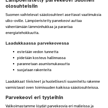
Lämpöeristetty parvekeovi Suomen
olosuhteisiin
Suomen vaihtelevat sääolosuhteet asettavat vaatimuksia
ulko-oville. Lämpöeristetty parvekeovi auttaa
vähentämään lämmönhukkaa ja parantaa
energiatehokkuutta.
Laadukkaassa parvekeovessa
estetään vedon tunnetta
pidetään kosteus hallinnassa
parannetaan asumismukavuutta
suojataan rakenteita
Laadukkaat tiivisteet ja huolellisesti suunniteltu rakenne
varmistavat oven toimivuuden kaikissa sääolosuhteissa.
Parvekeovi eri tyyleihin
Valikoimastamme löydät parvekeovia eri malleissa ja