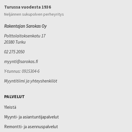
Turussa vuodesta 1936
Neljännen sukupolven perheyritys
Rakentajan Sarokas Oy
Polttolaitoksenkatu 17
20380 Turku
02 275 2050
myynti@sarokas.fi
Y-tunnus: 0915304-6
Myyntitiimi ja yhteyshenkilöt
PALVELUT
Yleistä
Myynti- ja asiantuntijapalvelut
Remontti- ja asennuspalvelut