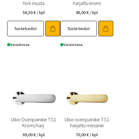
York musta
harjattu kromi
56,50
€
/ kpl
48,00
€
/ kpl
Tuotetiedot
Tuotetiedot
Varastossa
Varastossa
Ulko-Ovenpainike T.S1
Ulko-ovenpainike T.S1
Kromi/harj.
harjattu messinki
69,00
€
/ kpl
70,00
€
/ kpl