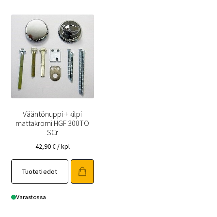
Vääntönuppi + kilpi
mattakromi HGF 300TO
SCr
42,90
€
/ kpl
Tuotetiedot
Varastossa