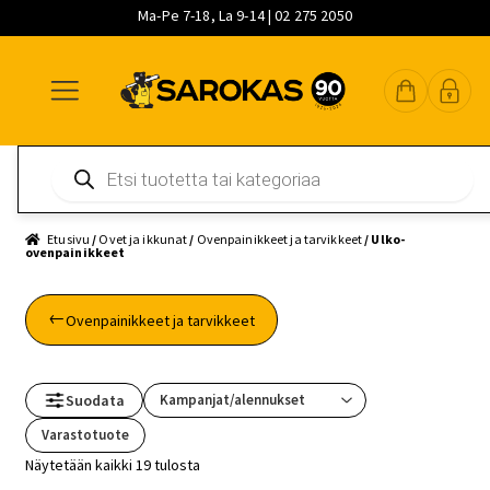
Ma-Pe 7-18, La 9-14 | 02 275 2050
Siirry
Siirry
Siirry
navigointiin
sisältöön
pääsisältöön
Products
search
Etusivu
/
Ovet ja ikkunat
/
Ovenpainikkeet ja tarvikkeet
/ Ulko-
ovenpainikkeet
Ovenpainikkeet ja tarvikkeet
Suodata
Varastotuote
Näytetään kaikki 19 tulosta