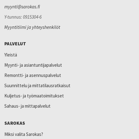
myynti@sarokas.fi
Y-tunnus: 0915304-6
Myyntitiimi ja yhteyshenkilöt
PALVELUT
Yleistä
Myynti- ja asiantuntijapalvelut
Remontti- ja asennuspalvelut
Suunnittelu ja mittatilausratkaisut
Kuljetus- ja työmaatoimitukset
Sahaus- ja mittapalvelut
SAROKAS
Miksi valita Sarokas?