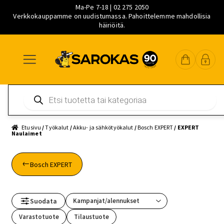
Ma-Pe 7-18 | 02 275 2050
Verkkokauppamme on uudistumassa. Pahoittelemme mahdollisia
häiriöitä.
Siirry
Siirry
Siirry
navigointiin
sisältöön
pääsisältöön
Products
search
Etusivu
/
Työkalut
/
Akku- ja sähkötyökalut
/
Bosch EXPERT
/ EXPERT
Naulaimet
Bosch EXPERT
Suodata
Varastotuote
Tilaustuote