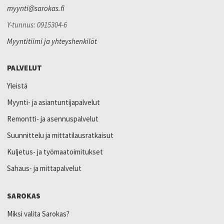
myynti@sarokas.fi
Y-tunnus: 0915304-6
Myyntitiimi ja yhteyshenkilöt
PALVELUT
Yleistä
Myynti- ja asiantuntijapalvelut
Remontti- ja asennuspalvelut
Suunnittelu ja mittatilausratkaisut
Kuljetus- ja työmaatoimitukset
Sahaus- ja mittapalvelut
SAROKAS
Miksi valita Sarokas?