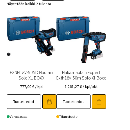
Näytetään kaikki 2 tulosta
EXNH18V-90MD Naulain
Hakasnaulain Expert
Solo XL-BOXX
Exth18v-50m Solo Xl-Boxx
777,00
€
/ kpl
1 261,27
€
/ kpl/pkt
Tuotetiedot
Tuotetiedot
Varastossa
Tilaustuote