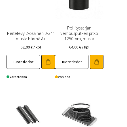
Pellityssarjan
Peitelevy 2-osainen 0-34°
verhousputken jatko
musta Härmä Air
1250mm, musta
52,00
€
/ kpl
64,00
€
/ kpl
Tuotetiedot
Tuotetiedot
Varastossa
Vähissä