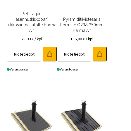
Peltisarjan
asennuskiskopari
Pyramiditiivistesarja
lukkosaumakatolle Härmä
hormille Ø238-250mm
Air
Härmä Air
28,00
€
/ kpl
136,00
€
/ kpl
Tuotetiedot
Tuotetiedot
Varastossa
Varastossa