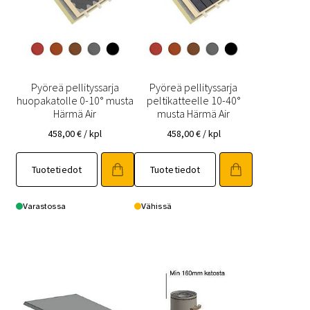
Pyöreä pellityssarja
Pyöreä pellityssarja
huopakatolle 0-10° musta
peltikatteelle 10-40°
Härmä Air
musta Härmä Air
458,00
€
/ kpl
458,00
€
/ kpl
Tuotetiedot
Tuotetiedot
Varastossa
Vähissä