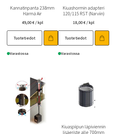
Kannatinpanta 238mm
Kiuashormin adapteri
Härmä Air
120/115 RST (Narviin)
49,00
€
/ kpl
18,00
€
/ kpl
Tuotetiedot
Tuotetiedot
Varastossa
Varastossa
Kiuaspiipun läpiviennin
lisäeriste alle 700mm