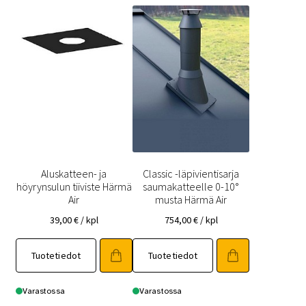
Aluskatteen- ja
Classic -läpivientisarja
höyrynsulun tiiviste Härmä
saumakatteelle 0-10°
Air
musta Härmä Air
39,00
€
/ kpl
754,00
€
/ kpl
Tuotetiedot
Tuotetiedot
Varastossa
Varastossa