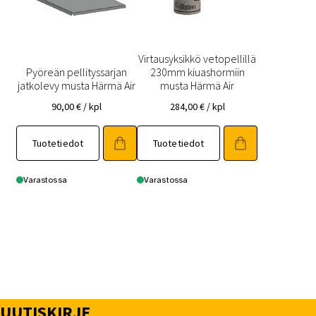
Virtausyksikkö vetopellillä
Pyöreän pellityssarjan
230mm kiuashormiin
jatkolevy musta Härmä Air
musta Härmä Air
90,00
€
/ kpl
284,00
€
/ kpl
Tuotetiedot
Tuotetiedot
Varastossa
Varastossa
UUTISKIRJE