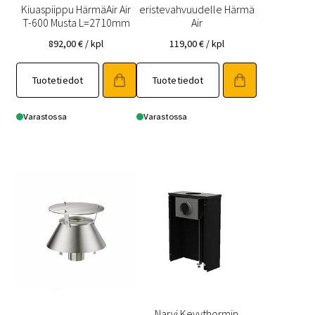
Kiuaspiippu HärmäAir Air
eristevahvuudelle Härmä
T-600 Musta L=2710mm
Air
892,00
€
/ kpl
119,00
€
/ kpl
Tuotetiedot
Tuotetiedot
Varastossa
Varastossa
Narvi Kevythormin