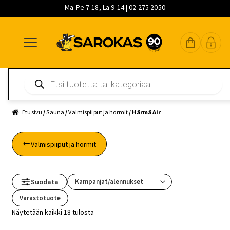
Ma-Pe 7-18, La 9-14 | 02 275 2050
Siirry
Siirry
Siirry
navigointiin
sisältöön
pääsisältöön
Products
search
Etusivu
/
Sauna
/
Valmispiiput ja hormit
/ Härmä Air
Valmispiiput ja hormit
Suodata
Varastotuote
Näytetään kaikki 18 tulosta