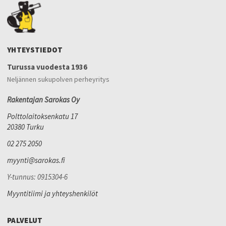
YHTEYSTIEDOT
Turussa vuodesta 1936
Neljännen sukupolven perheyritys
Rakentajan Sarokas Oy
Polttolaitoksenkatu 17
20380 Turku
02 275 2050
myynti@sarokas.fi
Y-tunnus: 0915304-6
Myyntitiimi ja yhteyshenkilöt
PALVELUT