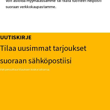
Voit asioida myymälässämme tai tilata tuotteet helposti
suoraan verkkokaupastamme.
UUTISKIRJE
Tilaa uusimmat tarjoukset
suoraan sähköpostiisi
Voit peruuttaa tilauksen koska tahansa.