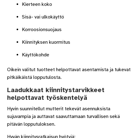
Kierteen koko
Sisä- vai ulkokäyttö
Korroosionsuojaus
Kiinnityksen kuormitus
Käyttökohde
Oikein valitut tuotteet helpottavat asentamista ja tukevat
pitkäikäistä lopputulosta.
Laadukkaat kiinnitystarvikkeet
helpottavat työskentelyä
Hyvin suunnitellut mutterit tekevät asennuksista
sujuvampia ja auttavat saavuttamaan turvallisen sekä
pitävän lopputuloksen.
Hyvän kiinnitysratkaisun hyötyjä: