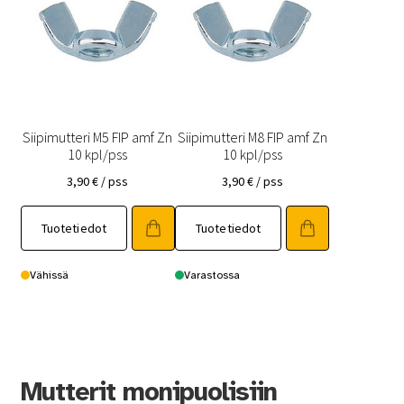
Siipimutteri M5 FIP amf Zn
Siipimutteri M8 FIP amf Zn
10 kpl/pss
10 kpl/pss
3,90
€
/ pss
3,90
€
/ pss
Tuotetiedot
Tuotetiedot
Vähissä
Varastossa
Mutterit monipuolisiin