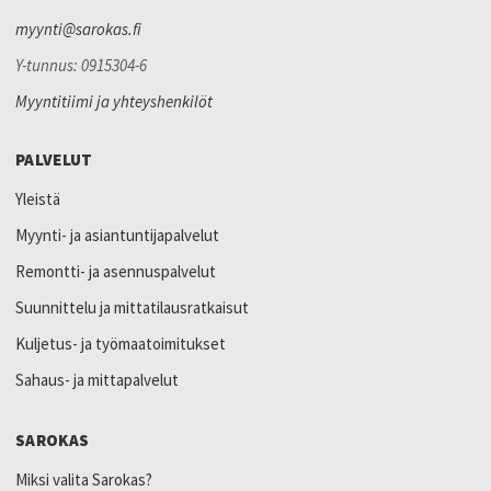
myynti@sarokas.fi
Y-tunnus: 0915304-6
Myyntitiimi ja yhteyshenkilöt
PALVELUT
Yleistä
Myynti- ja asiantuntijapalvelut
Remontti- ja asennuspalvelut
Suunnittelu ja mittatilausratkaisut
Kuljetus- ja työmaatoimitukset
Sahaus- ja mittapalvelut
SAROKAS
Miksi valita Sarokas?