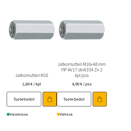
Jatkomutteri M16x48 mm
FIP AV17 din6334 Zn 2
Jatkomutteri M16
kpl/pss
1,60
€
/ kpl
4,90
€
/ pss
Tuotetiedot
Tuotetiedot
Varastossa
Vähissä