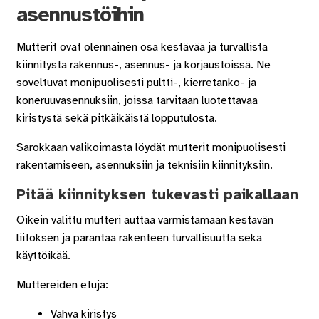
asennustöihin
Mutterit ovat olennainen osa kestävää ja turvallista
kiinnitystä rakennus-, asennus- ja korjaustöissä. Ne
soveltuvat monipuolisesti pultti-, kierretanko- ja
koneruuvasennuksiin, joissa tarvitaan luotettavaa
kiristystä sekä pitkäikäistä lopputulosta.
Sarokkaan valikoimasta löydät mutterit monipuolisesti
rakentamiseen, asennuksiin ja teknisiin kiinnityksiin.
Pitää kiinnityksen tukevasti paikallaan
Oikein valittu mutteri auttaa varmistamaan kestävän
liitoksen ja parantaa rakenteen turvallisuutta sekä
käyttöikää.
Muttereiden etuja:
Vahva kiristys