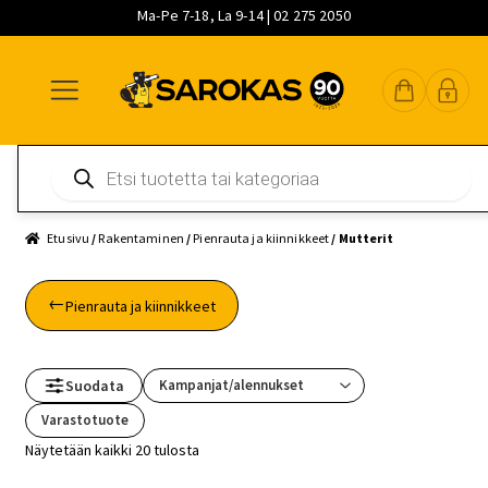
Ma-Pe 7-18, La 9-14 | 02 275 2050
Siirry
Siirry
Siirry
navigointiin
sisältöön
pääsisältöön
Products
search
Etusivu
/
Rakentaminen
/
Pienrauta ja kiinnikkeet
/ Mutterit
Pienrauta ja kiinnikkeet
Suodata
Varastotuote
Näytetään kaikki 20 tulosta