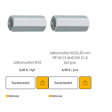
Jatkomutteri M10x30 mm
FIP AV13 din6334 Zn 8
Jatkomutteri M10
kpl/pss
0,65
€
/ kpl
4,90
€
/ pss
Tuotetiedot
Tuotetiedot
Vähissä
Vähissä