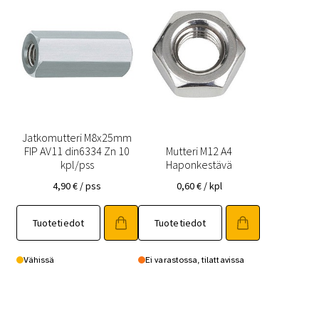
Jatkomutteri M8x25mm
FIP AV11 din6334 Zn 10
Mutteri M12 A4
kpl/pss
Haponkestävä
4,90
€
/ pss
0,60
€
/ kpl
Tuotetiedot
Tuotetiedot
Vähissä
Ei varastossa, tilattavissa