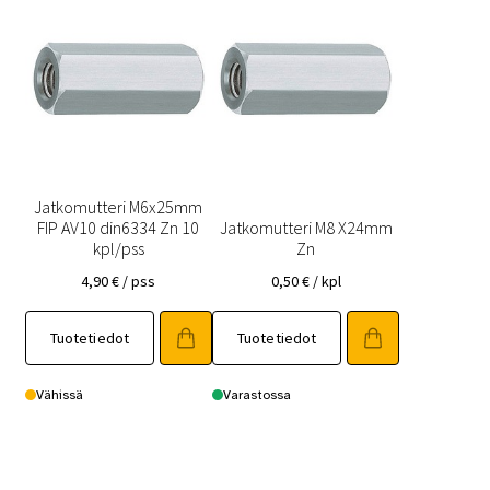
Jatkomutteri M6x25mm
FIP AV10 din6334 Zn 10
Jatkomutteri M8 X24mm
kpl/pss
Zn
4,90
€
/ pss
0,50
€
/ kpl
Tuotetiedot
Tuotetiedot
Vähissä
Varastossa