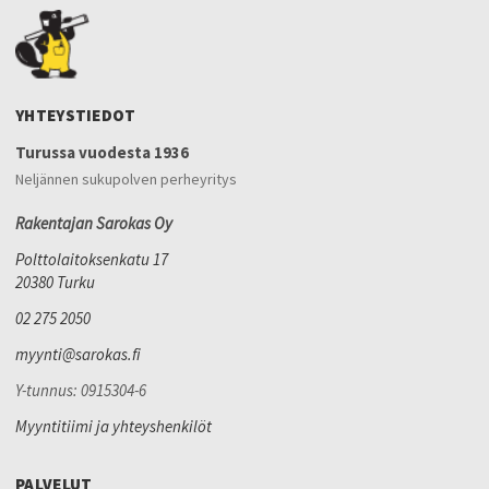
YHTEYSTIEDOT
Turussa vuodesta 1936
Neljännen sukupolven perheyritys
Rakentajan Sarokas Oy
Polttolaitoksenkatu 17
20380 Turku
02 275 2050
myynti@sarokas.fi
Y-tunnus: 0915304-6
Myyntitiimi ja yhteyshenkilöt
PALVELUT