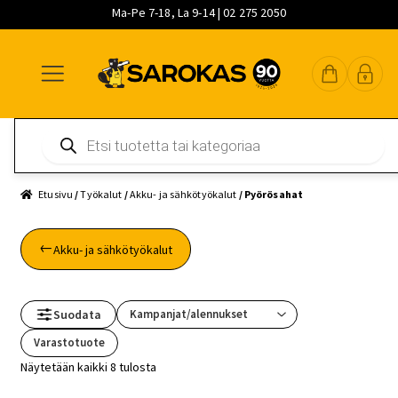
Ma-Pe 7-18, La 9-14 | 02 275 2050
Siirry
Siirry
Siirry
navigointiin
sisältöön
pääsisältöön
Products
search
Etusivu
/
Työkalut
/
Akku- ja sähkötyökalut
/ Pyörösahat
Akku- ja sähkötyökalut
Suodata
Varastotuote
Näytetään kaikki 8 tulosta