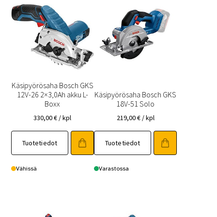
Käsipyörösaha Bosch GKS
12V-26 2×3,0Ah akku L-
Käsipyörösaha Bosch GKS
Boxx
18V-51 Solo
330,00
€
/ kpl
219,00
€
/ kpl
Tuotetiedot
Tuotetiedot
Vähissä
Varastossa