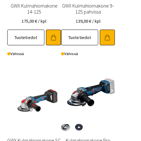
GWX Kulmahiomakone
GWX Kulmahiomakone 9-
14-125
125 pahvissa
175,00
€
/ kpl
139,00
€
/ kpl
Tuotetiedot
Tuotetiedot
Vähissä
Vähissä
GWX Kulmahiomakone SC
Kulmahiomakone Pro