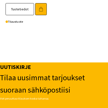
Tuotetiedot
Tilaustuote
UUTISKIRJE
Tilaa uusimmat tarjoukset
suoraan sähköpostiisi
Voit peruuttaa tilauksen koska tahansa.