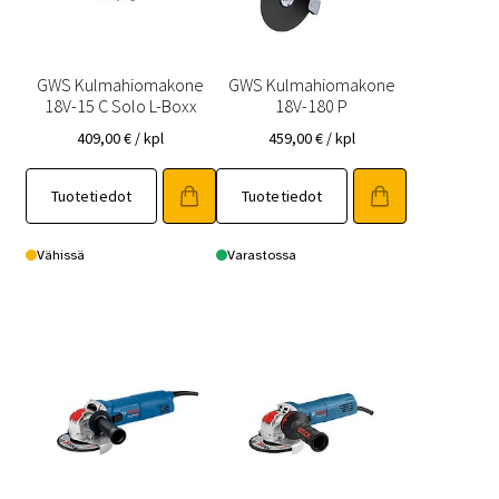
GWS Kulmahiomakone
GWS Kulmahiomakone
18V-15 C Solo L-Boxx
18V-180 P
409,00
€
/ kpl
459,00
€
/ kpl
Tuotetiedot
Tuotetiedot
Vähissä
Varastossa