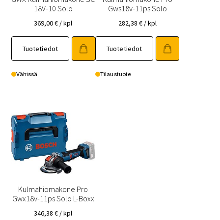
18V-10 Solo
Gws18v-11ps Solo
369,00
€
/ kpl
282,38
€
/ kpl
Tuotetiedot
Tuotetiedot
Vähissä
Tilaustuote
Kulmahiomakone Pro
Gwx18v-11ps Solo L-Boxx
346,38
€
/ kpl