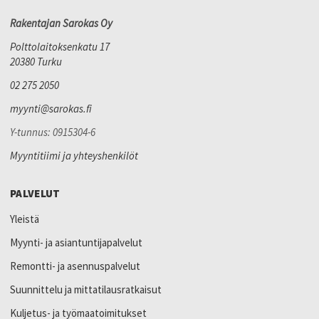
Rakentajan Sarokas Oy
Polttolaitoksenkatu 17
20380 Turku
02 275 2050
myynti@sarokas.fi
Y-tunnus: 0915304-6
Myyntitiimi ja yhteyshenkilöt
PALVELUT
Yleistä
Myynti- ja asiantuntijapalvelut
Remontti- ja asennuspalvelut
Suunnittelu ja mittatilausratkaisut
Kuljetus- ja työmaatoimitukset