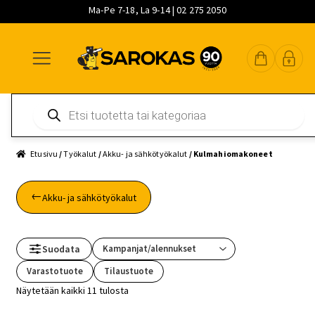
Ma-Pe 7-18, La 9-14 | 02 275 2050
Siirry
Siirry
Siirry
navigointiin
sisältöön
pääsisältöön
Products
search
Etusivu
/
Työkalut
/
Akku- ja sähkötyökalut
/ Kulmahiomakoneet
Akku- ja sähkötyökalut
Suodata
Varastotuote
Tilaustuote
Näytetään kaikki 11 tulosta