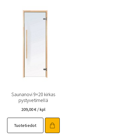
tehdä
tehdä
valinnat
valinnat
tuotteen
tuotteen
sivulla.
sivulla.
Saunanovi 9×20 kirkas
pystyvetimellä
209,00
€
/ kpl
Tällä
Tuotetiedot
tuotteella
on