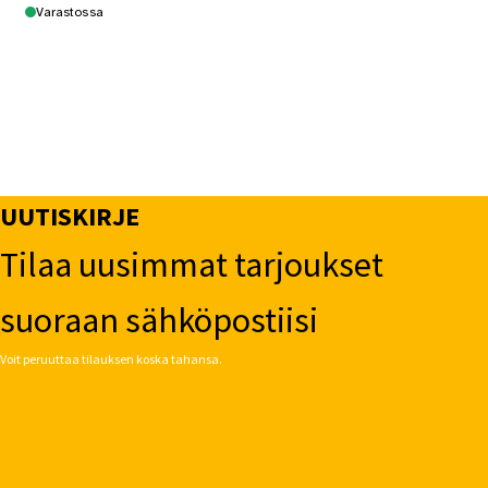
useampi
Varastossa
muunnelma.
Voit
tehdä
valinnat
tuotteen
sivulla.
UUTISKIRJE
Tilaa uusimmat tarjoukset
suoraan sähköpostiisi
Voit peruuttaa tilauksen koska tahansa.