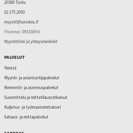
20380 Turku
02 275 2050
myynti@sarokas.fi
Y-tunnus: 0915304-6
Myyntitiimi ja yhteyshenkilöt
PALVELUT
Yleistä
Myynti- ja asiantuntijapalvelut
Remontti- ja asennuspalvelut
Suunnittelu ja mittatilausratkaisut
Kuljetus- ja työmaatoimitukset
Sahaus- ja mittapalvelut