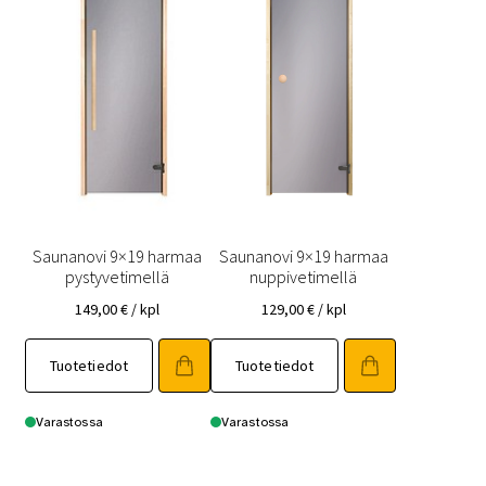
sivulla.
sivulla.
Saunanovi 9×19 harmaa
Saunanovi 9×19 harmaa
pystyvetimellä
nuppivetimellä
149,00
€
/ kpl
129,00
€
/ kpl
Tällä
Tällä
Tuotetiedot
Tuotetiedot
tuotteella
tuotteella
on
on
useampi
useampi
Varastossa
Varastossa
muunnelma.
muunnelma.
Voit
Voit