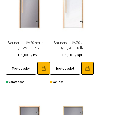
Saunanovi 8×20 harmaa
Saunanovi 8×20 kirkas
pystyvetimellä
pystyvetimellä
199,00
€
/ kpl
199,00
€
/ kpl
Tällä
Tällä
Tuotetiedot
Tuotetiedot
tuotteella
tuotteella
on
on
useampi
useampi
Varastossa
Vähissä
muunnelma.
muunnelma.
Voit
Voit
tehdä
tehdä
valinnat
valinnat
tuotteen
tuotteen