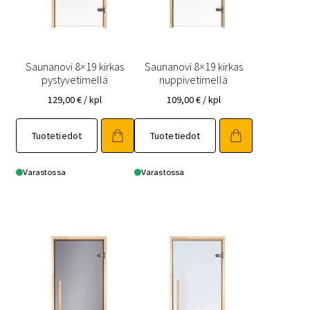
Saunanovi 8×19 kirkas
Saunanovi 8×19 kirkas
pystyvetimellä
nuppivetimellä
129,00
€
/ kpl
109,00
€
/ kpl
Tällä
Tällä
Tuotetiedot
Tuotetiedot
tuotteella
tuotteella
on
on
useampi
useampi
Varastossa
Varastossa
muunnelma.
muunnelma.
Voit
Voit
tehdä
tehdä
valinnat
valinnat
tuotteen
tuotteen
sivulla.
sivulla.