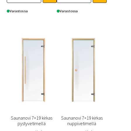
on
on
useampi
useampi
Varastossa
Varastossa
muunnelma.
muunnelma.
Voit
Voit
tehdä
tehdä
valinnat
valinnat
tuotteen
tuotteen
sivulla.
sivulla.
Saunanovi 7×19 kirkas
Saunanovi 7×19 kirkas
pystyvetimellä
nuppivetimellä