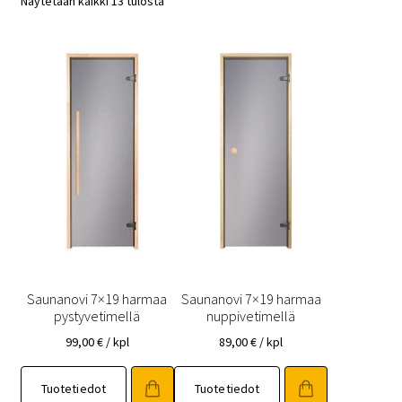
Näytetään kaikki 13 tulosta
Saunanovi 7×19 harmaa
Saunanovi 7×19 harmaa
pystyvetimellä
nuppivetimellä
99,00
€
/ kpl
89,00
€
/ kpl
Tällä
Tällä
Tuotetiedot
Tuotetiedot
tuotteella
tuotteella