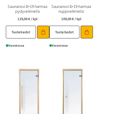
Saunanovi 8×19 harmaa
Saunanovi 8×19 harmaa
pystyvetimellä
nuppivetimellä
129,00
€
/ kpl
109,00
€
/ kpl
Tällä
Tällä
Tuotetiedot
Tuotetiedot
tuotteella
tuotteella
on
on
useampi
useampi
Varastossa
Varastossa
muunnelma.
muunnelma.
Voit
Voit
tehdä
tehdä
valinnat
valinnat
tuotteen
tuotteen
sivulla.
sivulla.