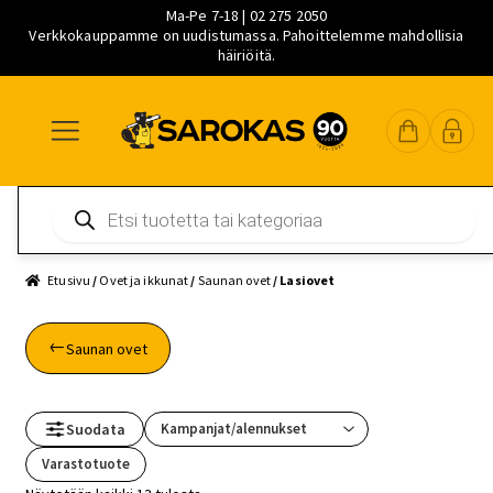
Ma-Pe 7-18 | 02 275 2050
Verkkokauppamme on uudistumassa. Pahoittelemme mahdollisia
häiriöitä.
Siirry
Siirry
Siirry
navigointiin
sisältöön
pääsisältöön
Products
search
Etusivu
/
Ovet ja ikkunat
/
Saunan ovet
/ Lasiovet
Saunan ovet
Suodata
Varastotuote