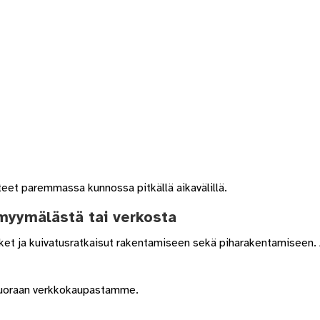
teet paremmassa kunnossa pitkällä aikavälillä.
 myymälästä tai verkosta
ket ja kuivatusratkaisut rakentamiseen sekä piharakentamiseen.
 suoraan verkkokaupastamme.