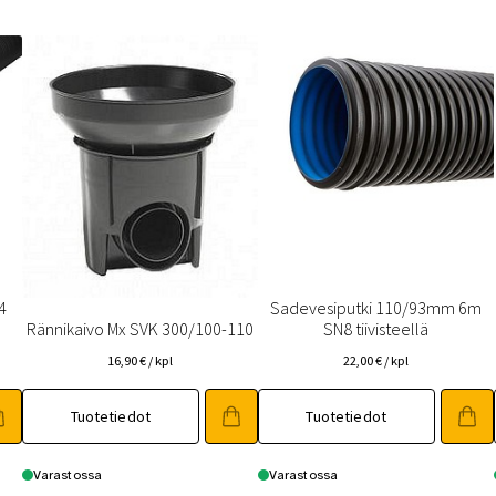
4
Sadevesiputki 110/93mm 6m
Rännikaivo Mx SVK 300/100-110
SN8 tiivisteellä
16,90
€
/ kpl
22,00
€
/ kpl
Tuotetiedot
Tuotetiedot
Varastossa
Varastossa