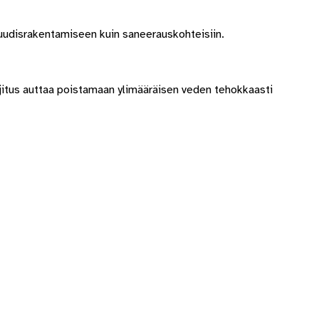
n uudisrakentamiseen kuin saneerauskohteisiin.
ojitus auttaa poistamaan ylimääräisen veden tehokkaasti