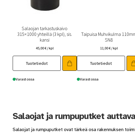
Salaojan tarkastuskaivo
315×1000 yhteillä (3 kpl), sis.
Taipuisa Muhvikulma 110m
kansi
SN8
45,00
€
/ kpl
11,00
€
/ kpl
Tuotetiedot
Tuotetiedot
Varastossa
Varastossa
Salaojat ja rumpuputket auttava
Salaojat ja rumpuputket ovat tärkeä osa rakennuksen toimi