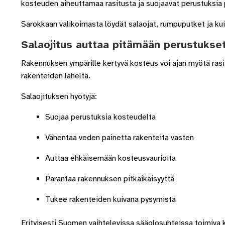
kosteuden aiheuttamaa rasitusta ja suojaavat perustuksia pi
Sarokkaan valikoimasta löydät salaojat, rumpuputket ja kui
Salaojitus auttaa pitämään perustukse
Rakennuksen ympärille kertyvä kosteus voi ajan myötä rasit
rakenteiden läheltä.
Salaojituksen hyötyjä:
Suojaa perustuksia kosteudelta
Vähentää veden painetta rakenteita vasten
Auttaa ehkäisemään kosteusvaurioita
Parantaa rakennuksen pitkäikäisyyttä
Tukee rakenteiden kuivana pysymistä
Erityisesti Suomen vaihtelevissa sääolosuhteissa toimiva 