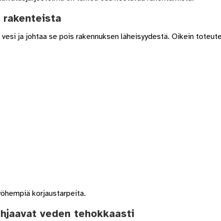
s rakenteista
vesi ja johtaa se pois rakennuksen läheisyydestä. Oikein toteut
yöhempiä korjaustarpeita.
hjaavat veden tehokkaasti