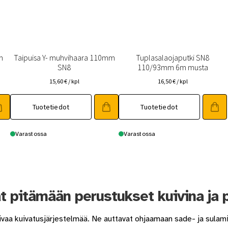
m
Taipuisa Y- muhvihaara 110mm
Tuplasalaojaputki SN8
SN8
110/93mm 6m musta
15,60
€
/ kpl
16,50
€
/ kpl
Tuotetiedot
Tuotetiedot
Varastossa
Varastossa
t pitämään perustukset kuivina ja 
vaa kuivatusjärjestelmää. Ne auttavat ohjaamaan sade- ja sulamis