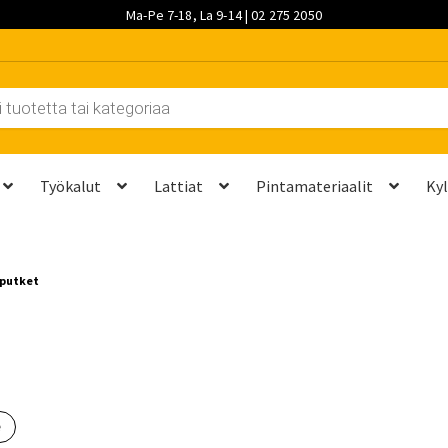
Ma-Pe 7-18, La 9-14 | 02 275 2050
Työkalut
Lattiat
Pintamateriaalit
Ky
et kannattaa vaihtaa?
Kuljetus ja työmaatoimitukset
Laskutustie
uputket
ta? Näillä 7 vaiheella saat sen kuntoon kesäksi
Ostoskori
Ota yh
palvelut
Saavutettavuusseloste
Sahaus ja mittapalvelut
Suunnitt
e
 saat saunan puupinnat taas siisteiksi
Usein kysytyt kysymykset 