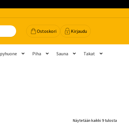
Ostoskori
Kirjaudu
lpyhuone
Piha
Sauna
Takat
dot
Majavan vinkit
Majavatili
Maksutavat
Meistä
teyttä
Palautukset ja vaihdot
Palvelut
Peruuttamispyyntö
elu ja mittatilausratkaisut
Takuu ja tuki
Näytetään kaikki 9 tulosta
(FAQ)
Vastuullisuus
Yhteystiedot