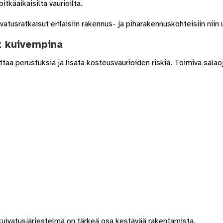
tkäaikaisilta vaurioilta.
vatusratkaisut erilaisiin rakennus- ja piharakennuskohteisiin nii
t kuivempina
taa perustuksia ja lisätä kosteusvaurioiden riskiä. Toimiva sala
kuivatusjärjestelmä on tärkeä osa kestävää rakentamista.