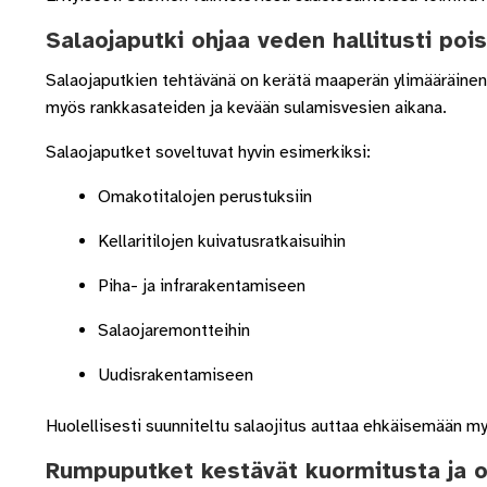
Salaojaputki ohjaa veden hallitusti poi
Salaojaputkien tehtävänä on kerätä maaperän ylimääräinen 
myös rankkasateiden ja kevään sulamisvesien aikana.
Salaojaputket soveltuvat hyvin esimerkiksi:
Omakotitalojen perustuksiin
Kellaritilojen kuivatusratkaisuihin
Piha- ja infrarakentamiseen
Salaojaremontteihin
Uudisrakentamiseen
Huolellisesti suunniteltu salaojitus auttaa ehkäisemään m
Rumpuputket kestävät kuormitusta ja o