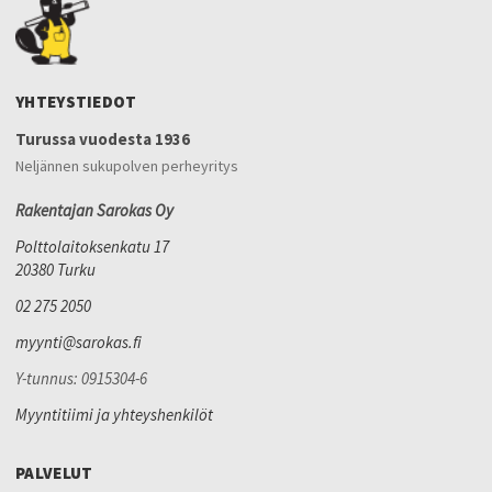
YHTEYSTIEDOT
Turussa vuodesta 1936
Neljännen sukupolven perheyritys
Rakentajan Sarokas Oy
Polttolaitoksenkatu 17
20380 Turku
02 275 2050
myynti@sarokas.fi
Y-tunnus: 0915304-6
Myyntitiimi ja yhteyshenkilöt
PALVELUT