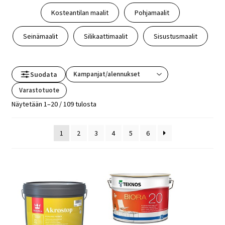
Kosteantilan maalit
Pohjamaalit
Seinämaalit
Silikaattimaalit
Sisustusmaalit
Suodata
Varastotuote
Näytetään 1–20 / 109 tulosta
1
2
3
4
5
6