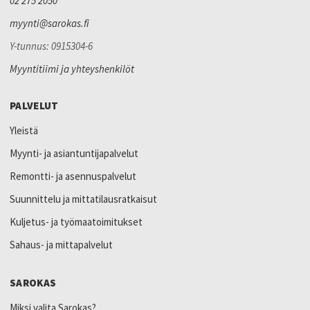
02 275 2050
myynti@sarokas.fi
Y-tunnus: 0915304-6
Myyntitiimi ja yhteyshenkilöt
PALVELUT
Yleistä
Myynti- ja asiantuntijapalvelut
Remontti- ja asennuspalvelut
Suunnittelu ja mittatilausratkaisut
Kuljetus- ja työmaatoimitukset
Sahaus- ja mittapalvelut
SAROKAS
Miksi valita Sarokas?