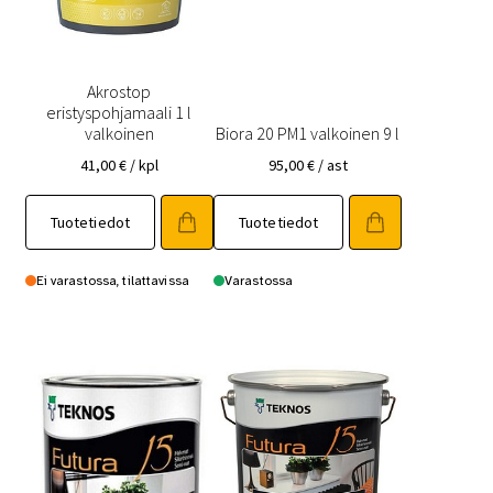
Akrostop
eristyspohjamaali 1 l
valkoinen
Biora 20 PM1 valkoinen 9 l
41,00
€
/ kpl
95,00
€
/ ast
Tuotetiedot
Tuotetiedot
Ei varastossa, tilattavissa
Varastossa