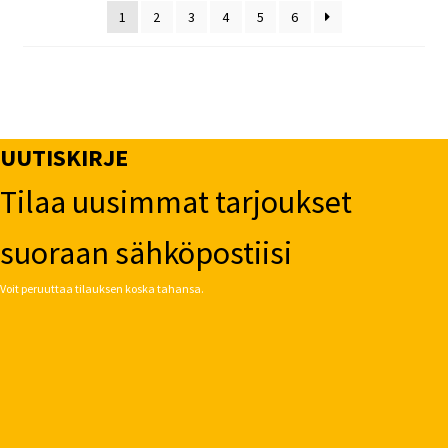
1
2
3
4
5
6
UUTISKIRJE
Tilaa uusimmat tarjoukset
suoraan sähköpostiisi
Voit peruuttaa tilauksen koska tahansa.