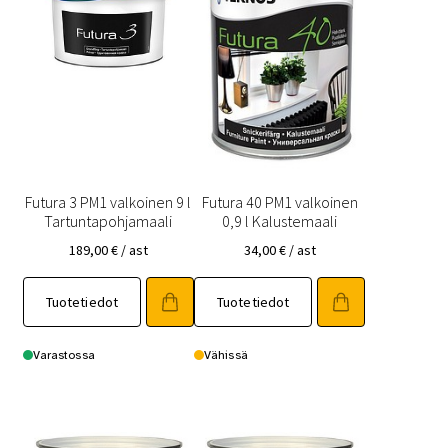
Futura 3 PM1 valkoinen 9 l
Futura 40 PM1 valkoinen
Tartuntapohjamaali
0,9 l Kalustemaali
189,00
€
/ ast
34,00
€
/ ast
Tuotetiedot
Tuotetiedot
Varastossa
Vähissä