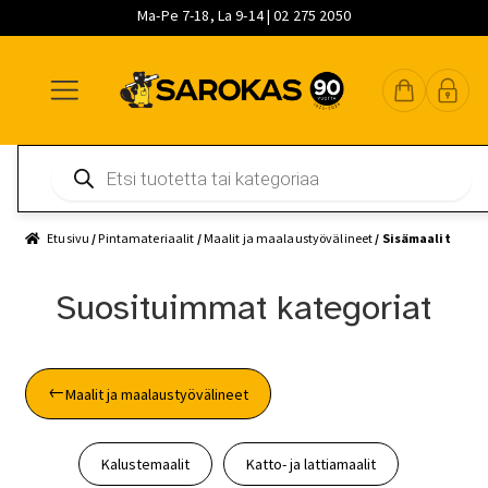
Ma-Pe 7-18, La 9-14 | 02 275 2050
Siirry
Siirry
Siirry
navigointiin
sisältöön
pääsisältöön
Products
search
Etusivu
/
Pintamateriaalit
/
Maalit ja maalaustyövälineet
/ Sisämaalit
Suosituimmat kategoriat
Maalit ja maalaustyövälineet
Kalustemaalit
Katto- ja lattiamaalit