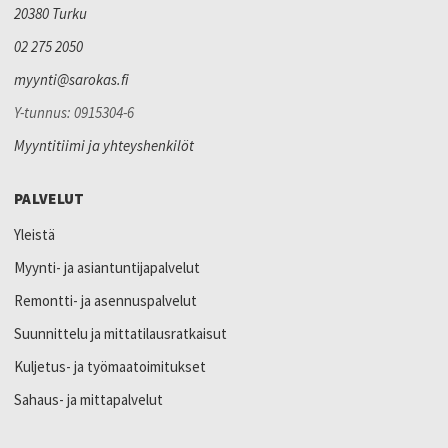
20380 Turku
02 275 2050
myynti@sarokas.fi
Y-tunnus: 0915304-6
Myyntitiimi ja yhteyshenkilöt
PALVELUT
Yleistä
Myynti- ja asiantuntijapalvelut
Remontti- ja asennuspalvelut
Suunnittelu ja mittatilausratkaisut
Kuljetus- ja työmaatoimitukset
Sahaus- ja mittapalvelut