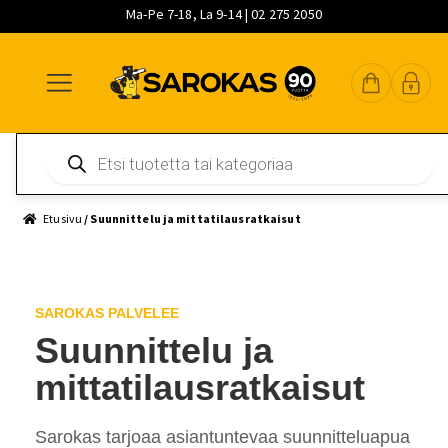
Ma-Pe 7-18, La 9-14 | 02 275 2050
Siirry
Siirry
Siirry
navigointiin
sisältöön
pääsisältöön
Products
search
Etusivu
/ Suunnittelu ja mittatilausratkaisut
SAROKAS PALVELEE
Suunnittelu ja
mittatilausratkaisut
Sarokas tarjoaa asiantuntevaa suunnitteluapua