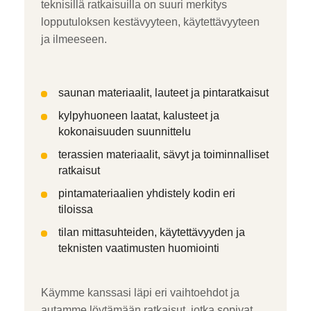
teknisillä ratkaisuilla on suuri merkitys
lopputuloksen kestävyyteen, käytettävyyteen
ja ilmeeseen.
saunan materiaalit, lauteet ja pintaratkaisut
kylpyhuoneen laatat, kalusteet ja
kokonaisuuden suunnittelu
terassien materiaalit, sävyt ja toiminnalliset
ratkaisut
pintamateriaalien yhdistely kodin eri
tiloissa
tilan mittasuhteiden, käytettävyyden ja
teknisten vaatimusten huomiointi
Käymme kanssasi läpi eri vaihtoehdot ja
autamme löytämään ratkaisut, jotka sopivat