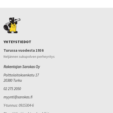
YHTEYSTIEDOT
Turussa vuodesta 1936
Neljännen sukupolven perheyritys
Rakentajan Sarokas Oy
Polttolaitoksenkatu 17
20380 Turku
02 275 2050
myynti@sarokas.fi
Y-tunnus: 0915304-6