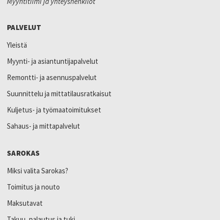
Myyntitiimi ja yhteyshenkilöt
PALVELUT
Yleistä
Myynti- ja asiantuntijapalvelut
Remontti- ja asennuspalvelut
Suunnittelu ja mittatilausratkaisut
Kuljetus- ja työmaatoimitukset
Sahaus- ja mittapalvelut
SAROKAS
Miksi valita Sarokas?
Toimitus ja nouto
Maksutavat
Takuu, palautus ja tuki