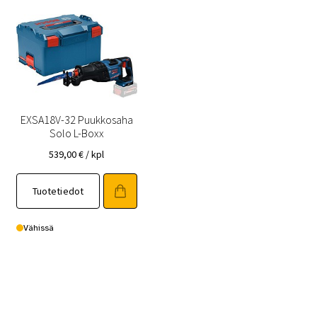
EXSA18V-32 Puukkosaha
Solo L-Boxx
539,00
€
/ kpl
Tuotetiedot
Vähissä