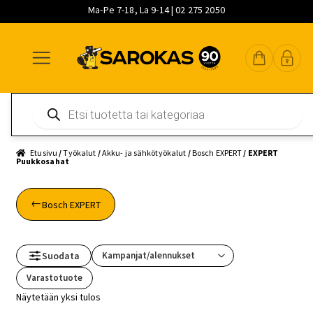
Ma-Pe 7-18, La 9-14 | 02 275 2050
Siirry
Siirry
Siirry
navigointiin
sisältöön
pääsisältöön
Products
search
Etusivu
/
Työkalut
/
Akku- ja sähkötyökalut
/
Bosch EXPERT
/ EXPERT
Puukkosahat
Bosch EXPERT
Suodata
Varastotuote
Näytetään yksi tulos