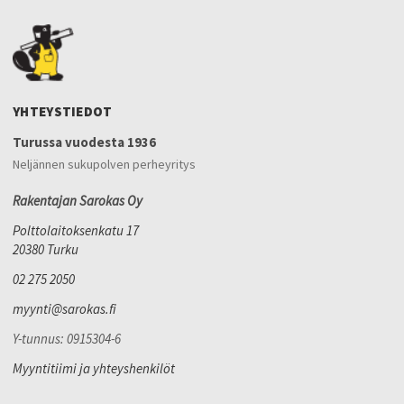
YHTEYSTIEDOT
Turussa vuodesta 1936
Neljännen sukupolven perheyritys
Rakentajan Sarokas Oy
Polttolaitoksenkatu 17
20380 Turku
02 275 2050
myynti@sarokas.fi
Y-tunnus: 0915304-6
Myyntitiimi ja yhteyshenkilöt