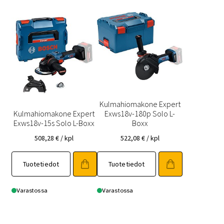
Kulmahiomakone Expert
Kulmahiomakone Expert
Exws18v-180p Solo L-
Exws18v-15s Solo L-Boxx
Boxx
508,28
€
/ kpl
522,08
€
/ kpl
Tuotetiedot
Tuotetiedot
Varastossa
Varastossa