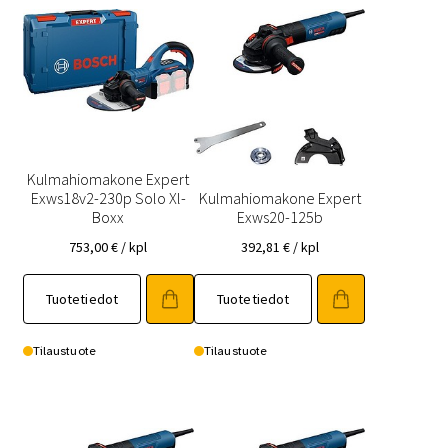
Kulmahiomakone Expert
Exws18v2-230p Solo Xl-
Kulmahiomakone Expert
Boxx
Exws20-125b
753,00
€
/ kpl
392,81
€
/ kpl
Tuotetiedot
Tuotetiedot
Tilaustuote
Tilaustuote