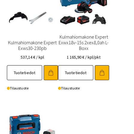
Kulmahiomakone Expert
Kulmahiomakone Expert
Exwx18v-15s 2xex8,0ah L-
Exws30-230pb
Boxx
537,14
€
/ kpl
1 165,90
€
/ kpl/pkt
Tuotetiedot
Tuotetiedot
Tilaustuote
Tilaustuote