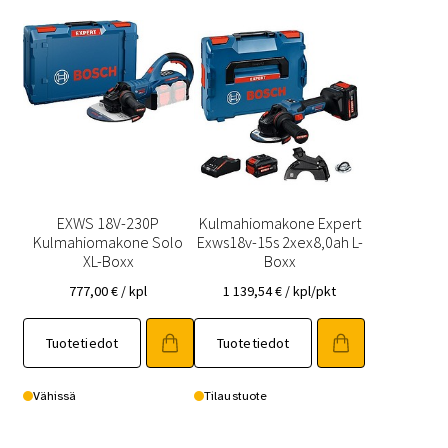
EXWS 18V-230P
Kulmahiomakone Expert
Kulmahiomakone Solo
Exws18v-15s 2xex8,0ah L-
XL-Boxx
Boxx
777,00
€
/ kpl
1 139,54
€
/ kpl/pkt
Tuotetiedot
Tuotetiedot
Vähissä
Tilaustuote