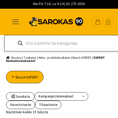
Ma-Pe 7-18, La 9-14 | 02 275 2050
Siirry
Siirry
Siirry
navigointiin
sisältöön
pääsisältöön
Products
search
Etusivu
/
Työkalut
/
Akku- ja sähkötyökalut
/
Bosch EXPERT
/ EXPERT
Kulmahiomakoneet
Bosch EXPERT
Suodata
Varastotuote
Tilaustuote
Näytetään kaikki 15 tulosta