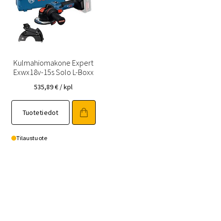
Kulmahiomakone Expert
Exwx18v-15s Solo L-Boxx
535,89
€
/ kpl
Tuotetiedot
Tilaustuote