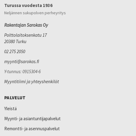
Turussa vuodesta 1936
Neljännen sukupolven perheyritys
Rakentajan Sarokas Oy
Polttolaitoksenkatu 17
20380 Turku
02 275 2050
myynti@sarokas.fi
Y-tunnus: 0915304-6
Myyntitiimi ja yhteyshenkilöt
PALVELUT
Yleistä
Myynti- ja asiantuntijapalvelut
Remontti- ja asennuspalvelut