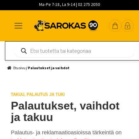
Ma-Pe 7-18, La 9-14 | 02 275 2050
Siirry
Siirry
Siirry
navigointiin
sisältöön
pääsisältöön
Products
search
Etusivu
/ Palautukset ja vaihdot
TAKUU, PALAUTUS JA TUKI
Palautukset, vaihdot
ja takuu
Palautus- ja reklamaatioasioissa tärkeintä on