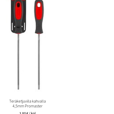
Teräketjuviila kahvalla
4,5mm Promaster
3,80
€
/ kpl