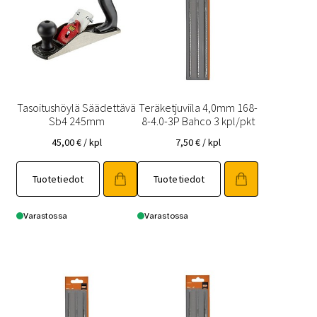
Tasoitushöylä Säädettävä
Teräketjuviila 4,0mm 168-
Sb4 245mm
8-4.0-3P Bahco 3 kpl/pkt
45,00
€
/ kpl
7,50
€
/ kpl
Tuotetiedot
Tuotetiedot
Varastossa
Varastossa