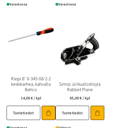
Varastossa
Varastossa
Raspi 8″ 6-345-08-2-2
keskikarhea, kahvalla
Simssi Ja Huulloshöylä
Bahco
Rabbet Plane
14,00
€
/ kpl
85,00
€
/ kpl
Tuotetiedot
Tuotetiedot
Varastossa
Vähissä