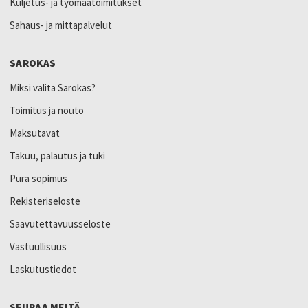
Kuljetus- ja työmaatoimitukset
Sahaus- ja mittapalvelut
SAROKAS
Miksi valita Sarokas?
Toimitus ja nouto
Maksutavat
Takuu, palautus ja tuki
Pura sopimus
Rekisteriseloste
Saavutettavuusseloste
Vastuullisuus
Laskutustiedot
SEURAA MEITÄ