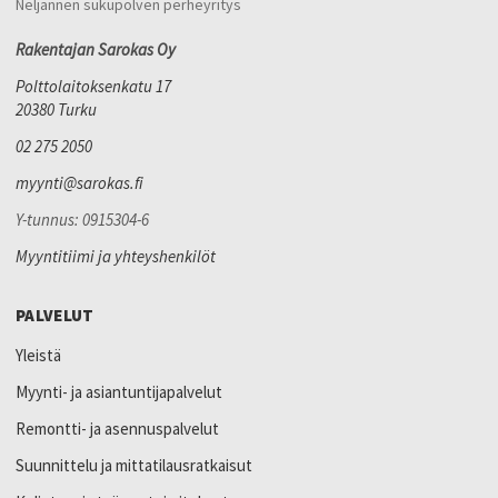
Neljännen sukupolven perheyritys
Rakentajan Sarokas Oy
Polttolaitoksenkatu 17
20380 Turku
02 275 2050
myynti@sarokas.fi
Y-tunnus: 0915304-6
Myyntitiimi ja yhteyshenkilöt
PALVELUT
Yleistä
Myynti- ja asiantuntijapalvelut
Remontti- ja asennuspalvelut
Suunnittelu ja mittatilausratkaisut