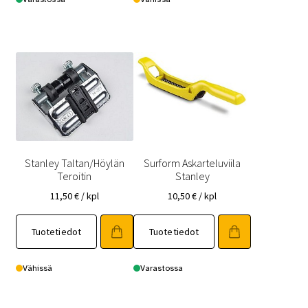
Stanley Taltan/Höylän
Surform Askarteluviila
Teroitin
Stanley
11,50
€
/ kpl
10,50
€
/ kpl
Tuotetiedot
Tuotetiedot
Vähissä
Varastossa