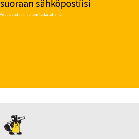
suoraan sähköpostiisi
Voit peruuttaa tilauksen koska tahansa.