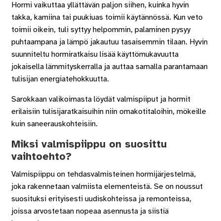
Hormi vaikuttaa yllättävän paljon siihen, kuinka hyvin
takka, kamiina tai puukiuas toimii käytännössä. Kun veto
toimii oikein, tuli syttyy helpommin, palaminen pysyy
puhtaampana ja lämpö jakautuu tasaisemmin tilaan. Hyvin
suunniteltu hormiratkaisu lisää käyttömukavuutta
jokaisella lämmityskerralla ja auttaa samalla parantamaan
tulisijan energiatehokkuutta.
Sarokkaan valikoimasta löydät valmispiiput ja hormit
erilaisiin tulisijaratkaisuihin niin omakotitaloihin, mökeille
kuin saneerauskohteisiin.
Miksi valmispiippu on suosittu
vaihtoehto?
Valmispiippu on tehdasvalmisteinen hormijärjestelmä,
joka rakennetaan valmiista elementeistä. Se on noussut
suosituksi erityisesti uudiskohteissa ja remonteissa,
joissa arvostetaan nopeaa asennusta ja siistiä