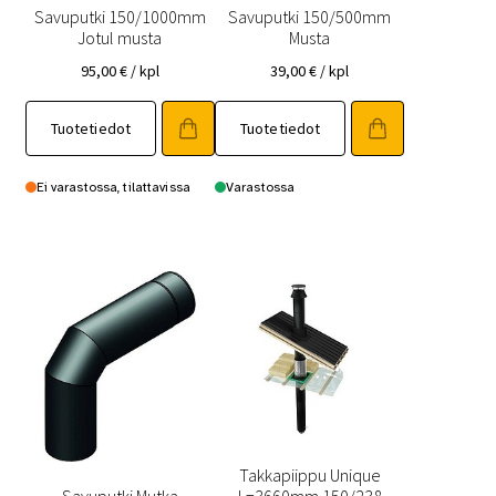
Savuputki 150/1000mm
Savuputki 150/500mm
Jotul musta
Musta
95,00
€
/ kpl
39,00
€
/ kpl
Tuotetiedot
Tuotetiedot
Ei varastossa, tilattavissa
Varastossa
Takkapiippu Unique