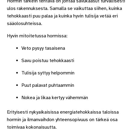
Hormin tärkein tehtävä on johtaa savukaasut turvallisesti
ulos rakennuksesta. Samalla se vaikuttaa siihen, kuinka
tehokkaasti puu palaa ja kuinka hyvin tulisija vetää eri
sääolosuhteissa.
Hyvin mitoitetussa hormissa:
Veto pysyy tasaisena
Savu poistuu tehokkaasti
Tulisija syttyy helpommin
Puut palavat puhtaammin
Nokea ja likaa kertyy vähemmän
Erityisesti nykyaikaisissa energiatehokkaissa taloissa
hormin ja ilmanvaihdon yhteensopivuus on tärkeä osa
toimivaa kokonaisuutta.