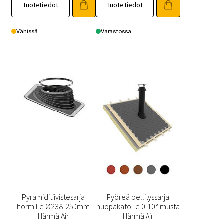
Tuotetiedot
Tuotetiedot
Vähissä
Varastossa
Pyramiditiivistesarja
Pyöreä pellityssarja
hormille Ø238-250mm
huopakatolle 0-10° musta
Härmä Air
Härmä Air