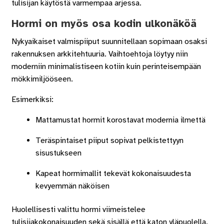
tulisijan käytöstä varmempaa arjessa.
Hormi on myös osa kodin ulkonäköä
Nykyaikaiset valmispiiput suunnitellaan sopimaan osaksi
rakennuksen arkkitehtuuria. Vaihtoehtoja löytyy niin
moderniin minimalistiseen kotiin kuin perinteisempään
mökkimiljööseen.
Esimerkiksi:
Mattamustat hormit korostavat modernia ilmettä
Teräspintaiset piiput sopivat pelkistettyyn
sisustukseen
Kapeat hormimallit tekevät kokonaisuudesta
kevyemmän näköisen
Huolellisesti valittu hormi viimeistelee
tulisijakokonaisuuden sekä sisällä että katon yläpuolella.