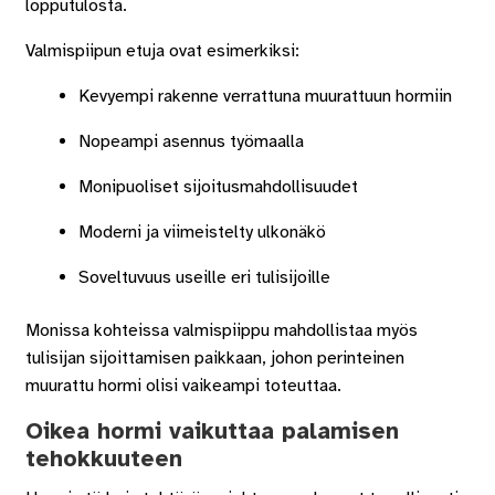
lopputulosta.
Valmispiipun etuja ovat esimerkiksi:
Kevyempi rakenne verrattuna muurattuun hormiin
Nopeampi asennus työmaalla
Monipuoliset sijoitusmahdollisuudet
Moderni ja viimeistelty ulkonäkö
Soveltuvuus useille eri tulisijoille
Monissa kohteissa valmispiippu mahdollistaa myös
tulisijan sijoittamisen paikkaan, johon perinteinen
muurattu hormi olisi vaikeampi toteuttaa.
Oikea hormi vaikuttaa palamisen
tehokkuuteen