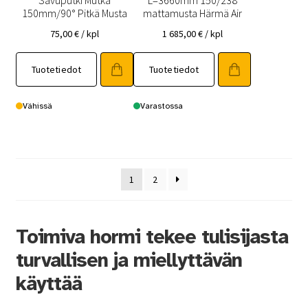
Savuputki Mutka
L=3660mm 150/238
150mm/90° Pitkä Musta
mattamusta Härmä Air
75,00
€
/ kpl
1 685,00
€
/ kpl
Tuotetiedot
Tuotetiedot
Vähissä
Varastossa
1
2
Toimiva hormi tekee tulisijasta
turvallisen ja miellyttävän
käyttää