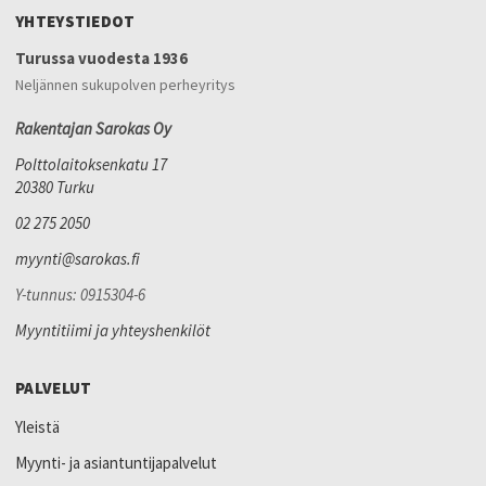
YHTEYSTIEDOT
Turussa vuodesta 1936
Neljännen sukupolven perheyritys
Rakentajan Sarokas Oy
Polttolaitoksenkatu 17
20380 Turku
02 275 2050
myynti@sarokas.fi
Y-tunnus: 0915304-6
Myyntitiimi ja yhteyshenkilöt
PALVELUT
Yleistä
Myynti- ja asiantuntijapalvelut