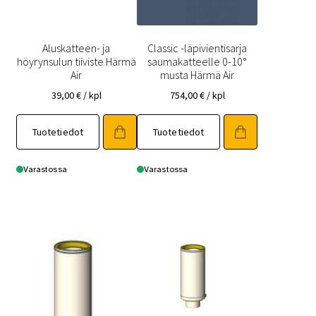
Aluskatteen- ja
Classic -läpivientisarja
höyrynsulun tiiviste Härmä
saumakatteelle 0-10°
Air
musta Härmä Air
39,00
€
/ kpl
754,00
€
/ kpl
Tuotetiedot
Tuotetiedot
Varastossa
Varastossa