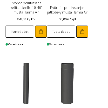
Pyöreä pellityssarja
peltikatteelle 10-40°
Pyöreän pellityssarjan
musta Härmä Air
jatkolevy musta Härmä Air
458,00
€
/ kpl
90,00
€
/ kpl
Tuotetiedot
Tuotetiedot
Varastossa
Varastossa