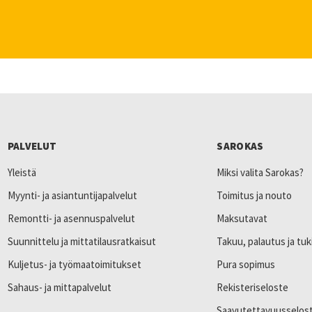
PALVELUT
SAROKAS
Yleistä
Miksi valita Sarokas?
Myynti- ja asiantuntijapalvelut
Toimitus ja nouto
Remontti- ja asennuspalvelut
Maksutavat
Suunnittelu ja mittatilausratkaisut
Takuu, palautus ja tuk
Kuljetus- ja työmaatoimitukset
Pura sopimus
Sahaus- ja mittapalvelut
Rekisteriseloste
Saavutettavuusselos