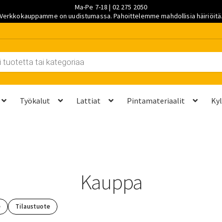
Ma-Pe 7-18 | 02 275 2050
Verkkokauppamme on uudistumassa. Pahoittelemme mahdollisia häiriöitä
Työkalut
Lattiat
Pintamateriaalit
Ky
et kannattaa vaihtaa?
Kuljetus ja työmaatoimitukset
Laskutustie
ta? Näillä 7 vaiheella saat sen kuntoon kesäksi
Ostoskori
Ota yh
Kauppa
palvelut
Saavutettavuusseloste
Sahaus ja mittapalvelut
Suunnitt
e
Tilaustuote