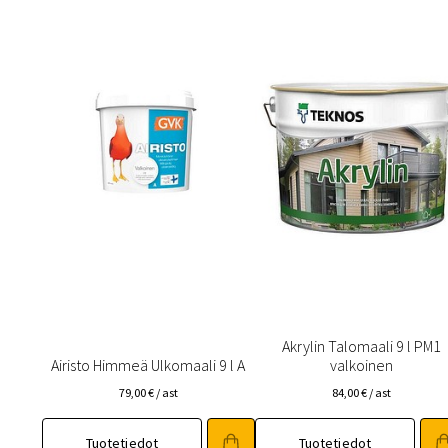
Toimitustavat- ja kulut
Tummuneet tai kuivat lauteet? Näin
Akrylin Talomaali 9 l PM1
Airisto Himmeä Ulkomaali 9 l A
valkoinen
79,00
€
/ ast
84,00
€
/ ast
Tuotetiedot
Tuotetiedot