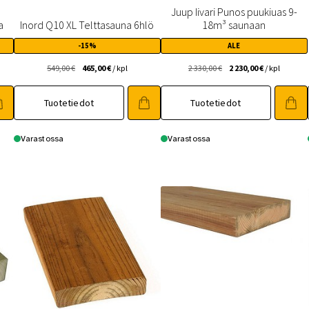
Juup Iivari Punos puukiuas 9-
a
Inord Q10 XL Telttasauna 6hlö
18m³ saunaan
-15%
ALE
Alkuperäinen
Nykyinen
Alkuperäinen
Nykyinen
549,00
€
465,00
€
/ kpl
2 330,00
€
2 230,00
€
/ kpl
hinta
hinta
hinta
hinta
oli:
on:
oli:
on:
Tuotetiedot
Tuotetiedot
549,00 €.
465,00 €.
2
2
330,00 €.
230,00 €.
Varastossa
Varastossa