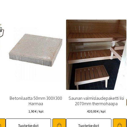
 saat saunan puupinnat taas siisteiksi
Usein kysytyt kysymykset 
Betonilaatta 50mm 300X300
Saunan valmislaudepaketti Iisi
Harmaa
2070mm thermohaapa
1,90
€
/ kpl
420,00
€
/ kpl
Tuotetiedot
Tuotetiedot