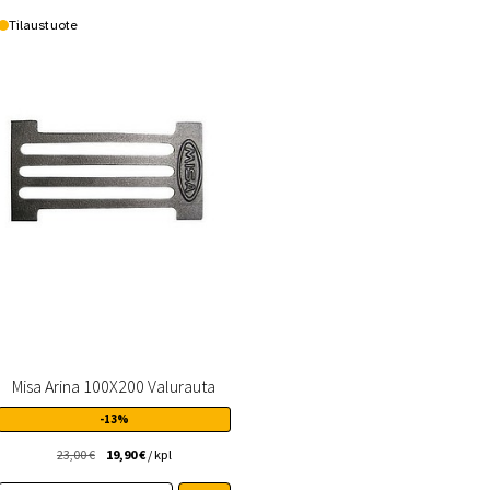
useampi
Tilaustuote
muunnelma.
Voit
tehdä
valinnat
tuotteen
sivulla.
Misa Arina 100X200 Valurauta
-13%
Alkuperäinen
Nykyinen
23,00
€
19,90
€
/ kpl
hinta
hinta