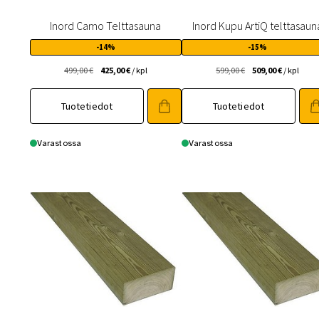
Inord Camo Telttasauna
Inord Kupu ArtiQ telttasaun
-14%
-15%
Alkuperäinen
Nykyinen
Alkuperäinen
Nykyinen
499,00
€
425,00
€
/ kpl
599,00
€
509,00
€
/ kpl
hinta
hinta
hinta
hinta
oli:
on:
oli:
on:
Tuotetiedot
Tuotetiedot
499,00 €.
425,00 €.
599,00 €.
509,00 €.
Varastossa
Varastossa