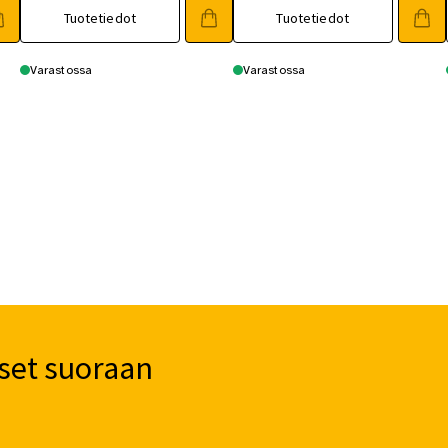
oli:
on:
oli:
on:
Tuotetiedot
Tuotetiedot
189,00 €.
160,00 €.
489,00 €.
415,00 €.
Varastossa
Varastossa
set suoraan