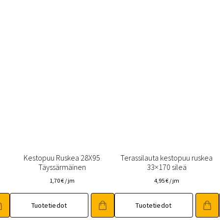
Kestopuu Ruskea 28X95
Terassilauta kestopuu ruskea
Täyssärmäinen
33×170 sileä
1,70
€
/ jm
4,95
€
/ jm
Tuotetiedot
Tuotetiedot