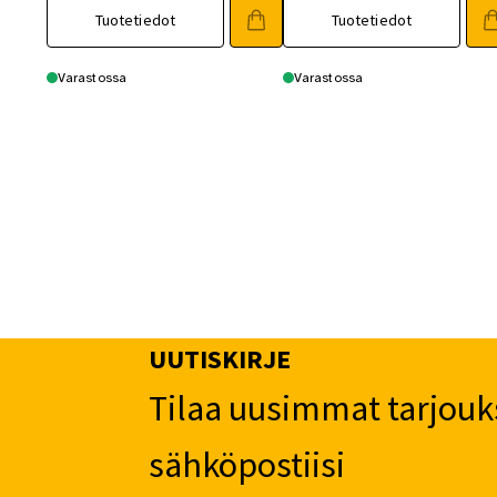
oli:
on:
oli:
on:
Tuotetiedot
Tuotetiedot
150,00 €.
139,00 €.
192,00 €.
179,00 €.
Varastossa
Varastossa
UUTISKIRJE
Tilaa uusimmat tarjouk
sähköpostiisi