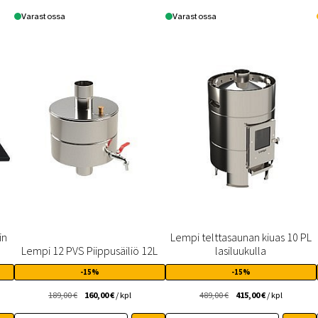
Varastossa
Varastossa
in
Lempi telttasaunan kiuas 10 PL
Lempi 12 PVS Piippusäiliö 12L
lasiluukulla
-15%
-15%
Alkuperäinen
Nykyinen
Alkuperäinen
Nykyinen
189,00
€
160,00
€
/ kpl
489,00
€
415,00
€
/ kpl
hinta
hinta
hinta
hinta