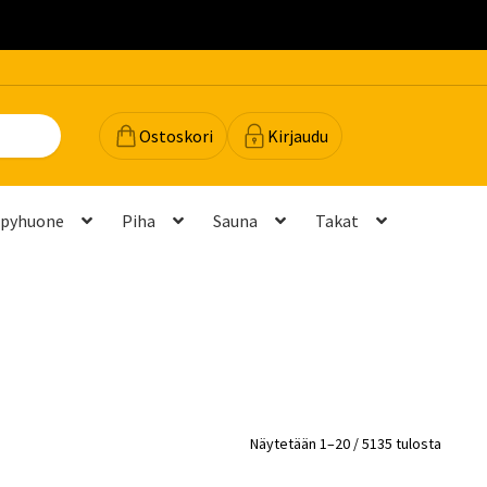
.
Ostoskori
Kirjaudu
lpyhuone
Piha
Sauna
Takat
dot
Majavan vinkit
Majavatili
Maksutavat
Meistä
teyttä
Palautukset ja vaihdot
Palvelut
Peruuttamispyyntö
elu ja mittatilausratkaisut
Takuu ja tuki
Näytetään 1–20 / 5135 tulosta