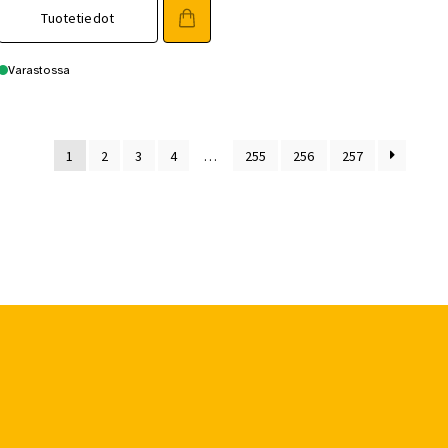
oli:
on:
Tuotetiedot
23,00 €.
19,90 €.
Varastossa
1
2
3
4
…
255
256
257