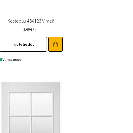
Kestopuu 48X123 Vihreä
3,60
€
/ jm
Tuotetiedot
Varastossa