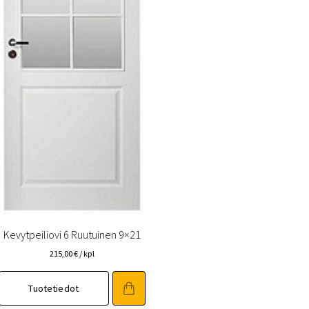
Kevytpeiliovi 6 Ruutuinen 9×21
215,00
€
/ kpl
Tällä
Tuotetiedot
tuotteella
on