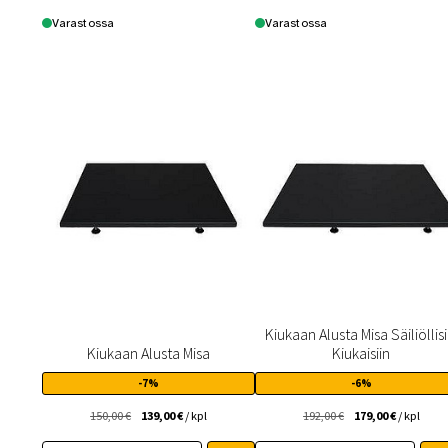
Varastossa
Varastossa
Kiukaan Alusta Misa Säiliöllisi
Kiukaan Alusta Misa
Kiukaisiin
-7%
-6%
Alkuperäinen
Nykyinen
Alkuperäinen
Nykyinen
150,00
€
139,00
€
/ kpl
192,00
€
179,00
€
/ kpl
hinta
hinta
hinta
hinta