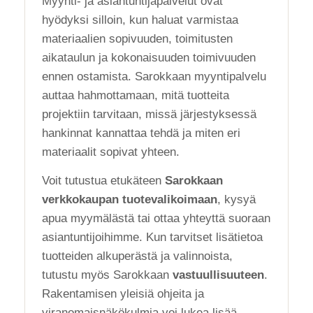
Myynti- ja asiantuntijapalvelut ovat
hyödyksi silloin, kun haluat varmistaa
materiaalien sopivuuden, toimitusten
aikataulun ja kokonaisuuden toimivuuden
ennen ostamista. Sarokkaan myyntipalvelu
auttaa hahmottamaan, mitä tuotteita
projektiin tarvitaan, missä järjestyksessä
hankinnat kannattaa tehdä ja miten eri
materiaalit sopivat yhteen.
Voit tutustua etukäteen
Sarokkaan
verkkokaupan tuotevalikoimaan
, kysyä
apua myymälästä tai ottaa yhteyttä suoraan
asiantuntijoihimme. Kun tarvitset lisätietoa
tuotteiden alkuperästä ja valinnoista,
tutustu myös Sarokkaan
vastuullisuuteen
.
Rakentamisen yleisiä ohjeita ja
viranomaisnäkökulmia voi lukea lisää