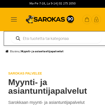
Ma-Pe 7-18, La 9-14 | 02 275 2050
Siirry
Siirry
Siirry
navigointiin
sisältöön
pääsisältöön
Products
search
Etusivu
/ Myynti- ja asiantuntijapalvelut
SAROKAS PALVELEE
Myynti- ja
asiantuntijapalvelut
Sarokkaan myynti- ja asiantuntijapalvelut