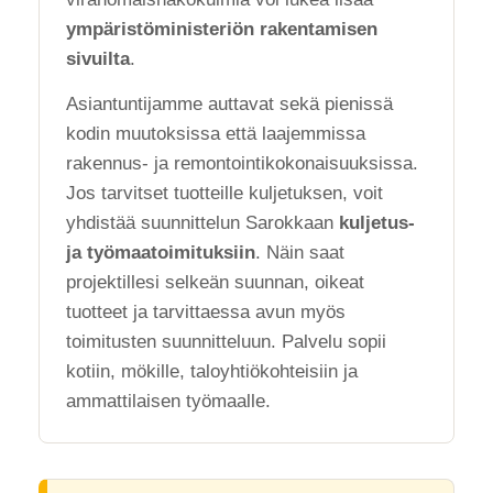
ympäristöministeriön rakentamisen
sivuilta
.
Asiantuntijamme auttavat sekä pienissä
kodin muutoksissa että laajemmissa
rakennus- ja remontointikokonaisuuksissa.
Jos tarvitset tuotteille kuljetuksen, voit
yhdistää suunnittelun Sarokkaan
kuljetus-
ja työmaatoimituksiin
. Näin saat
projektillesi selkeän suunnan, oikeat
tuotteet ja tarvittaessa avun myös
toimitusten suunnitteluun. Palvelu sopii
kotiin, mökille, taloyhtiökohteisiin ja
ammattilaisen työmaalle.