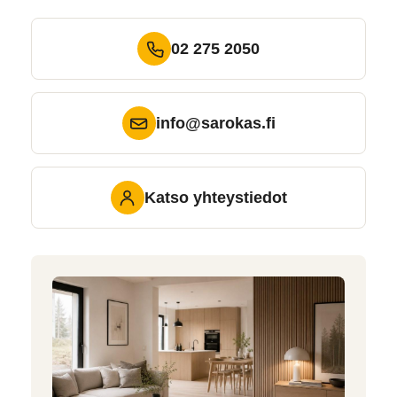
02 275 2050
info@sarokas.fi
Katso yhteystiedot