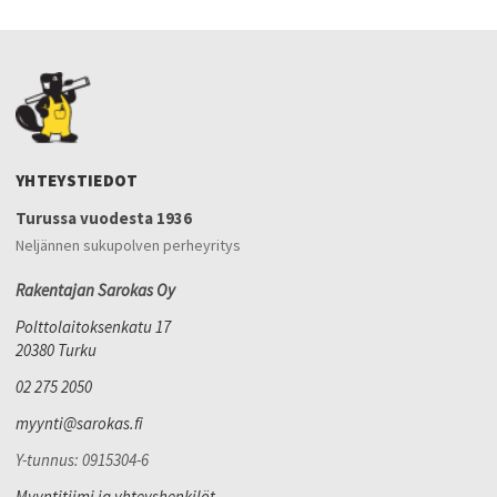
YHTEYSTIEDOT
Turussa vuodesta 1936
Neljännen sukupolven perheyritys
Rakentajan Sarokas Oy
Polttolaitoksenkatu 17
20380 Turku
02 275 2050
myynti@sarokas.fi
Y-tunnus: 0915304-6
Myyntitiimi ja yhteyshenkilöt