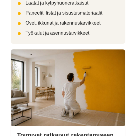
Laatat ja kylpyhuoneratkaisut
Paneelit, listat ja sisustusmateriaalit
Ovet, ikkunat ja rakennustarvikkeet
Työkalut ja asennustarvikkeet
Toimivat ratkaisut rakentamiseen