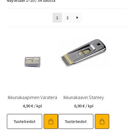
Näytetään 1–20 / 34 tulosta
1
2
Ikkunakaapimen Varaterä
Ikkunakaavin Stanley
4,90
€
/ kpl
6,90
€
/ kpl
Tuotetiedot
Tuotetiedot