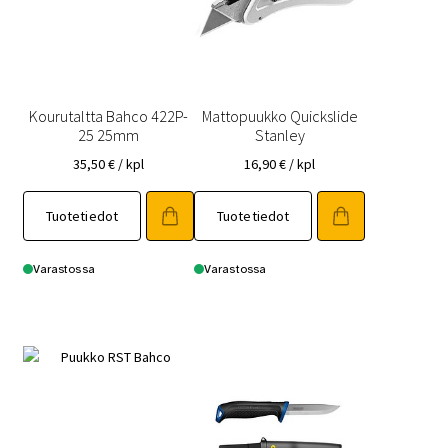
Kourutaltta Bahco 422P-
Mattopuukko Quickslide
25 25mm
Stanley
35,50
€
/ kpl
16,90
€
/ kpl
Tuotetiedot
Tuotetiedot
Varastossa
Varastossa