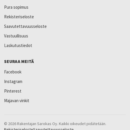
Pura sopimus
Rekisteriseloste
Saavutettavuusseloste
Vastuullisuus
Laskutustiedot
SEURAA MEITÄ
Facebook
Instagram
Pinterest
Majavan vinkit
© 2026 Rakentajan Sarokas Oy. Kaikki oikeudet pidätetään.
Rekisteriseloste
Saavutettavuusseloste