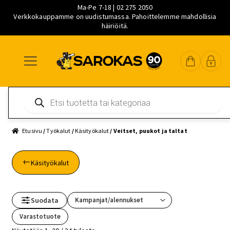
Ma-Pe 7-18 | 02 275 2050
Verkkokauppamme on uudistumassa. Pahoittelemme mahdollisia
häiriöitä.
Siirry
Siirry
Siirry
navigointiin
sisältöön
pääsisältöön
Products
search
Etusivu
/
Työkalut
/
Käsityökalut
/ Veitset, puukot ja taltat
Käsityökalut
Suodata
Varastotuote