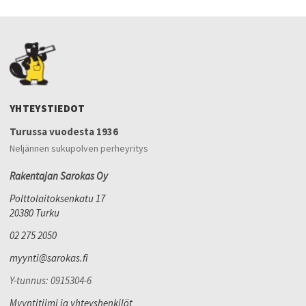
YHTEYSTIEDOT
Turussa vuodesta 1936
Neljännen sukupolven perheyritys
Rakentajan Sarokas Oy
Polttolaitoksenkatu 17
20380 Turku
02 275 2050
myynti@sarokas.fi
Y-tunnus: 0915304-6
Myyntitiimi ja yhteyshenkilöt