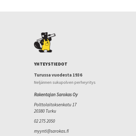
YHTEYSTIEDOT
Turussa vuodesta 1936
Neljännen sukupolven perheyritys
Rakentajan Sarokas Oy
Polttolaitoksenkatu 17
20380 Turku
02 275 2050
myynti@sarokas.fi