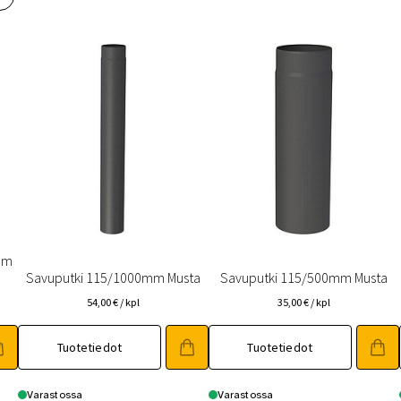
 saat saunan puupinnat taas siisteiksi
Usein kysytyt kysymykset 
5mm
Savuputki 115/1000mm Musta
Savuputki 115/500mm Musta
54,00
€
/ kpl
35,00
€
/ kpl
Tuotetiedot
Tuotetiedot
Varastossa
Varastossa