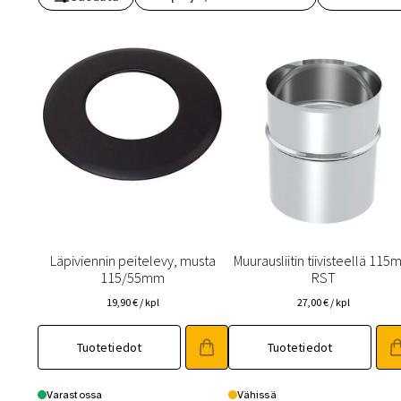
Toimitustavat- ja kulut
Tummuneet tai kuivat lauteet? Näin
Läpiviennin peitelevy, musta
Muurausliitin tiivisteellä 11
115/55mm
RST
19,90
€
/ kpl
27,00
€
/ kpl
Tuotetiedot
Tuotetiedot
Varastossa
Vähissä