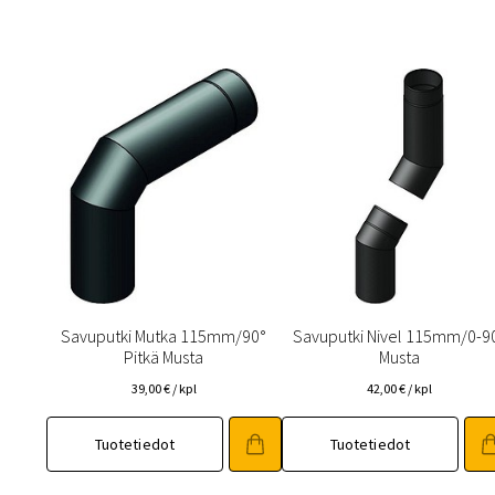
Savuputki Mutka 115mm/90°
Savuputki Nivel 115mm/0-9
Pitkä Musta
Musta
39,00
€
/ kpl
42,00
€
/ kpl
Tuotetiedot
Tuotetiedot