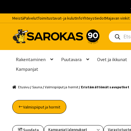
Meistä
Palvelut
Toimitustavat- ja kulut
Info
Yhteystiedot
Majavan vinkit
Siirry
Siirry
Siirry
Products
navigointiin
sisältöön
pääsisältöön
search
Rakentaminen
Puutavara
Ovet ja ikkunat
Kampanjat
Etusivu
404
Footer
Info
Kassa
Kauppa
Kuinka usein kiuaskiv
Etusivu
/
Sauna
/
Valmispiiput ja hormit
/ Eristämättömät savuputket
Myynti- ja asiantuntijapalvelut
Onko terassi vielä huoltamat
Valmispiiput ja hormit
Peräkärryn vuokraus
Rekisteriseloste
Remontti- ja asennus
Suodata
Varastotuot