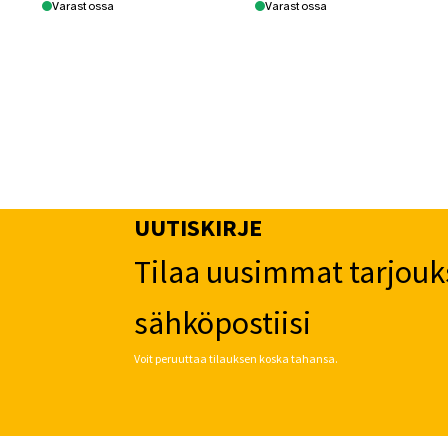
Varastossa
Varastossa
UUTISKIRJE
Tilaa uusimmat tarjouk
sähköpostiisi
Voit peruuttaa tilauksen koska tahansa.