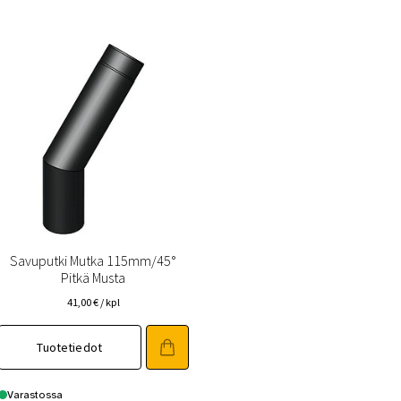
(FAQ)
Vastuullisuus
Yhteystiedot
Savuputki Mutka 115mm/45°
Pitkä Musta
41,00
€
/ kpl
Tuotetiedot
Varastossa