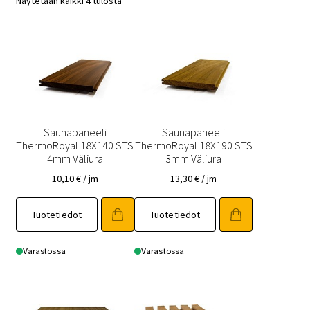
Näytetään kaikki 4 tulosta
Saunapaneeli
Saunapaneeli
ThermoRoyal 18X140 STS
ThermoRoyal 18X190 STS
4mm Väliura
3mm Väliura
10,10
€
/ jm
13,30
€
/ jm
Tällä
Tällä
Tuotetiedot
Tuotetiedot
tuotteella
tuotteella
on
on
useampi
useampi
Varastossa
Varastossa
muunnelma.
muunnelma.
Voit
Voit
tehdä
tehdä