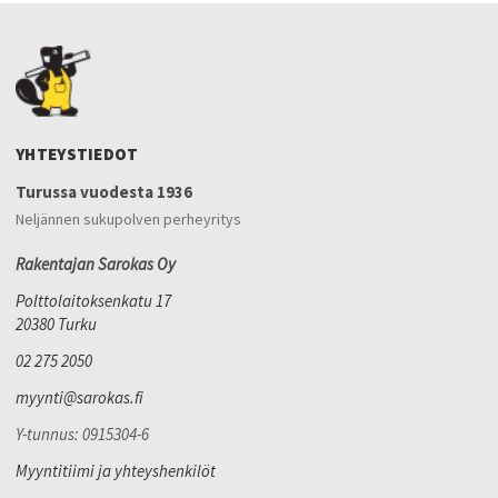
YHTEYSTIEDOT
Turussa vuodesta 1936
Neljännen sukupolven perheyritys
Rakentajan Sarokas Oy
Polttolaitoksenkatu 17
20380 Turku
02 275 2050
myynti@sarokas.fi
Y-tunnus: 0915304-6
Myyntitiimi ja yhteyshenkilöt