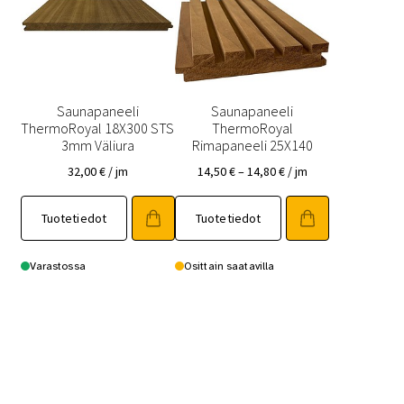
valinnat
valinnat
tuotteen
tuotteen
sivulla.
sivulla.
Saunapaneeli
Saunapaneeli
ThermoRoyal 18X300 STS
ThermoRoyal
3mm Väliura
Rimapaneeli 25X140
Hintaluokka:
32,00
€
/ jm
14,50
€
–
14,80
€
/ jm
14,50 €
Tällä
Tällä
-
Tuotetiedot
Tuotetiedot
tuotteella
tuotteella
14,80 €
on
on
useampi
useampi
Varastossa
Osittain saatavilla
muunnelma.
muunnelma.
Voit
Voit
tehdä
tehdä
valinnat
valinnat
tuotteen
tuotteen
sivulla.
sivulla.