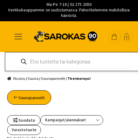
Ma-Pe 7-18 | 02 275 2050
Verkkokauppamme on uudistumassa. Pahoittelemme mahdollisia
häiriöitä.
Siirry
Siirry
Siirry
navigointiin
sisältöön
pääsisältöön
Products
search
Etusivu
/
Sauna
/
Saunapaneelit
/ Thermoroyal
Saunapaneelit
Suodata
Varastotuote