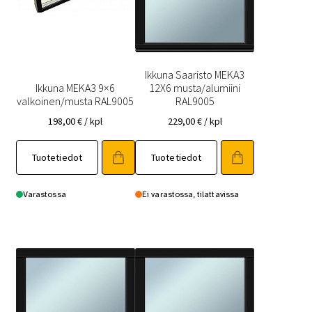
Ikkuna Saaristo MEKA3
Ikkuna MEKA3 9×6
12X6 musta/alumiini
valkoinen/musta RAL9005
RAL9005
198,00
€
/ kpl
229,00
€
/ kpl
Tuotetiedot
Tuotetiedot
Varastossa
Ei varastossa, tilattavissa