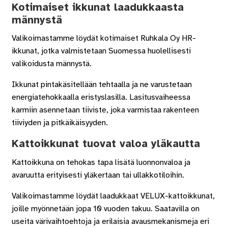
Kotimaiset ikkunat laadukkaasta
männystä
Valikoimastamme löydät kotimaiset Ruhkala Oy HR-
ikkunat, jotka valmistetaan Suomessa huolellisesti
valikoidusta männystä.
Ikkunat pintakäsitellään tehtaalla ja ne varustetaan
energiatehokkaalla eristyslasilla. Lasitusvaiheessa
karmiin asennetaan tiiviste, joka varmistaa rakenteen
tiiviyden ja pitkäikäisyyden.
Kattoikkunat tuovat valoa yläkautta
Kattoikkuna on tehokas tapa lisätä luonnonvaloa ja
avaruutta erityisesti yläkertaan tai ullakkotiloihin.
Valikoimastamme löydät laadukkaat VELUX-kattoikkunat,
joille myönnetään jopa 10 vuoden takuu. Saatavilla on
useita värivaihtoehtoja ja erilaisia avausmekanismeja eri