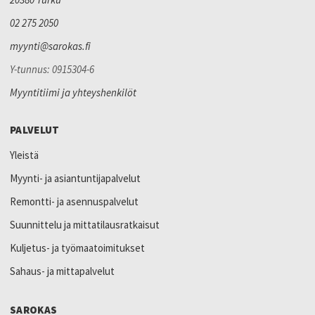
02 275 2050
myynti@sarokas.fi
Y-tunnus: 0915304-6
Myyntitiimi ja yhteyshenkilöt
PALVELUT
Yleistä
Myynti- ja asiantuntijapalvelut
Remontti- ja asennuspalvelut
Suunnittelu ja mittatilausratkaisut
Kuljetus- ja työmaatoimitukset
Sahaus- ja mittapalvelut
SAROKAS