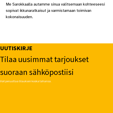
Me Sarokkaalla autamme sinua valitsemaan kohteeseesi
sopivat ikkunaratkaisut ja varmistamaan toimivan
kokonaisuuden.
UUTISKIRJE
Tilaa uusimmat tarjoukset
suoraan sähköpostiisi
Voit peruuttaa tilauksen koska tahansa.