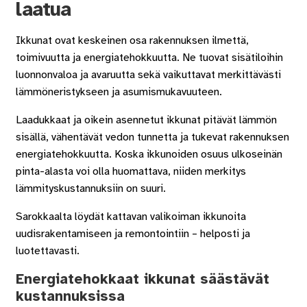
laatua
Ikkunat ovat keskeinen osa rakennuksen ilmettä,
toimivuutta ja energiatehokkuutta. Ne tuovat sisätiloihin
luonnonvaloa ja avaruutta sekä vaikuttavat merkittävästi
lämmöneristykseen ja asumismukavuuteen.
Laadukkaat ja oikein asennetut ikkunat pitävät lämmön
sisällä, vähentävät vedon tunnetta ja tukevat rakennuksen
energiatehokkuutta. Koska ikkunoiden osuus ulkoseinän
pinta-alasta voi olla huomattava, niiden merkitys
lämmityskustannuksiin on suuri.
Sarokkaalta löydät kattavan valikoiman ikkunoita
uudisrakentamiseen ja remontointiin – helposti ja
luotettavasti.
Energiatehokkaat ikkunat säästävät
kustannuksissa