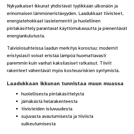
Nykyaikaiset ikkunat yhdistävät tyylikkään ulkonäön ja
erinomaisen lämmöneristävyyden. Laadukkaat tiivisteet,
energiatehokkaat lasielementit ja huolellinen
pintakäsittely parantavat käyttömukavuutta ja pienentävät
energiankulutusta.
Talviolosuhteissa laadun merkitys korostuu: modernit
eristyslasit voivat eristää lämpöä huomattavasti
paremmin kuin vanhat kaksilasiset ratkaisut. Tiiviit
rakenteet vähentävät myös kosteusriskien syntymistä.
Laadukkaan ikkunan tunnistaa muun muassa
huolellisesta pintakäsittelystä
jämäkästä helarakenteesta
tiivisteiden istuvuudesta
sujuvasta avautumisesta ja tiiviistä
sulkeutumisesta