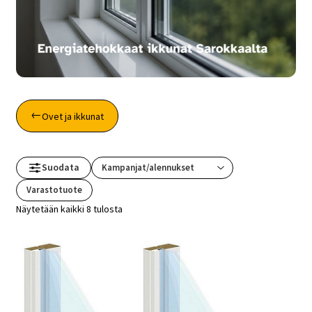
Ovet ja ikkunat
Suodata
Varastotuote
Näytetään kaikki 8 tulosta