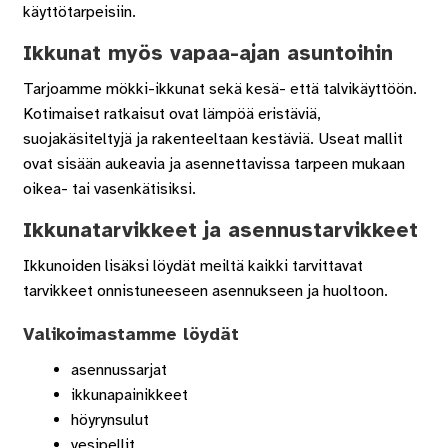
käyttötarpeisiin.
Ikkunat myös vapaa-ajan asuntoihin
Tarjoamme mökki-ikkunat sekä kesä- että talvikäyttöön.
Kotimaiset ratkaisut ovat lämpöä eristäviä,
suojakäsiteltyjä ja rakenteeltaan kestäviä. Useat mallit
ovat sisään aukeavia ja asennettavissa tarpeen mukaan
oikea- tai vasenkätisiksi.
Ikkunatarvikkeet ja asennustarvikkeet
Ikkunoiden lisäksi löydät meiltä kaikki tarvittavat
tarvikkeet onnistuneeseen asennukseen ja huoltoon.
Valikoimastamme löydät
asennussarjat
ikkunapainikkeet
höyrynsulut
vesipellit