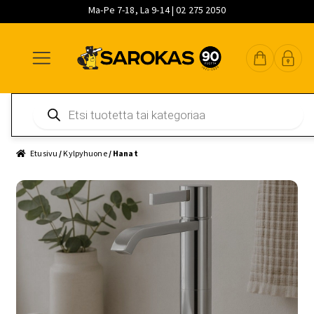
Ma-Pe 7-18, La 9-14 | 02 275 2050
Siirry
Siirry
Siirry
navigointiin
sisältöön
pääsisältöön
Products
search
Etusivu
/
Kylpyhuone
/ Hanat