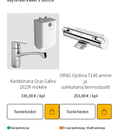
ORAS Optima 7140 amme
Keittiöhana Oras Safira
ja
1023F mökille
suihkuhana/termostaatti
335,00
€
/ kpl
253,00
€
/ kpl
Tuotetiedot
Tuotetiedot
Varastossa
Ei varastossa, tilattavissa