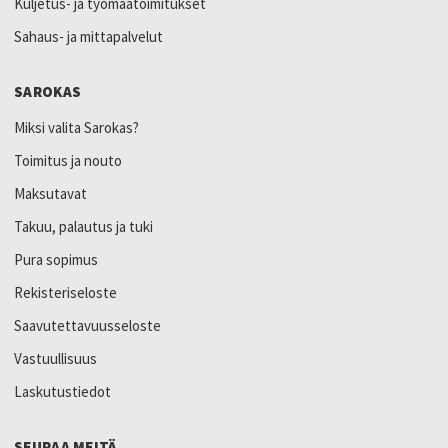
Kuljetus- ja työmaatoimitukset
Sahaus- ja mittapalvelut
SAROKAS
Miksi valita Sarokas?
Toimitus ja nouto
Maksutavat
Takuu, palautus ja tuki
Pura sopimus
Rekisteriseloste
Saavutettavuusseloste
Vastuullisuus
Laskutustiedot
SEURAA MEITÄ