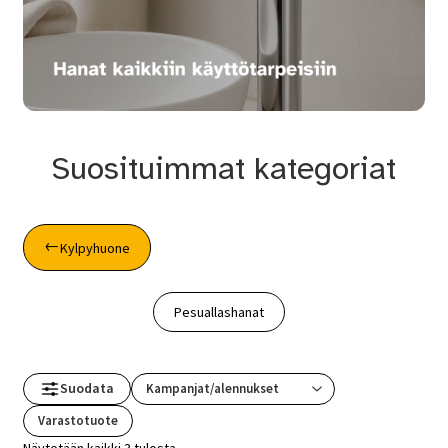
Suosituimmat kategoriat
Kylpyhuone
Pesuallashanat
Suodata
Varastotuote
Näytetään kaikki 3 tulosta