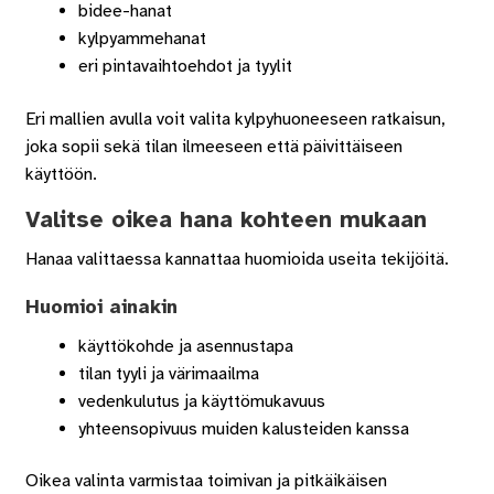
bidee-hanat
kylpyammehanat
eri pintavaihtoehdot ja tyylit
Eri mallien avulla voit valita kylpyhuoneeseen ratkaisun,
joka sopii sekä tilan ilmeeseen että päivittäiseen
käyttöön.
Valitse oikea hana kohteen mukaan
Hanaa valittaessa kannattaa huomioida useita tekijöitä.
Huomioi ainakin
käyttökohde ja asennustapa
tilan tyyli ja värimaailma
vedenkulutus ja käyttömukavuus
yhteensopivuus muiden kalusteiden kanssa
Oikea valinta varmistaa toimivan ja pitkäikäisen