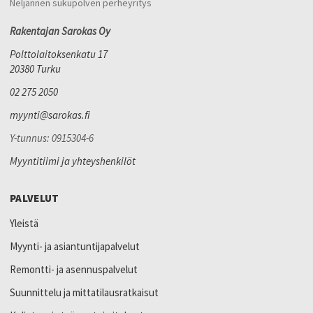
Neljännen sukupolven perheyritys
Rakentajan Sarokas Oy
Polttolaitoksenkatu 17
20380 Turku
02 275 2050
myynti@sarokas.fi
Y-tunnus: 0915304-6
Myyntitiimi ja yhteyshenkilöt
PALVELUT
Yleistä
Myynti- ja asiantuntijapalvelut
Remontti- ja asennuspalvelut
Suunnittelu ja mittatilausratkaisut