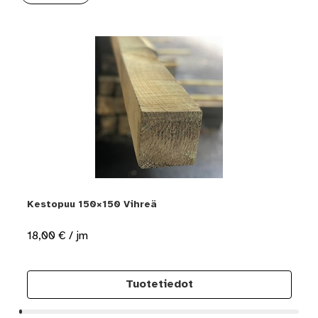
Kestopuu 150×150 Vihreä
18,00
€
/ jm
Tuotetiedot