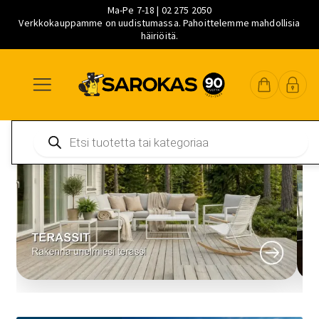
Ma-Pe 7-18 | 02 275 2050
Verkkokauppamme on uudistumassa. Pahoittelemme mahdollisia
häiriöitä.
Siirry
Siirry
Siirry
navigointiin
sisältöön
pääsisältöön
Products
search