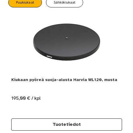
Puukiukaat
Sähkökiukaat
Kiukaan pyöreä suoja-alusta Harvia WL120, musta
195,00
€
/ kpl
Tuotetiedot