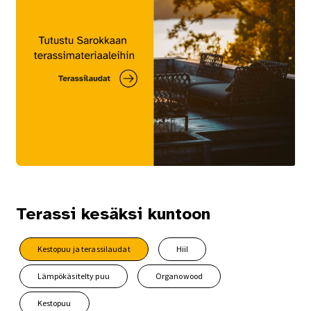
Terassi kesäksi kuntoon
Kestopuu ja terassilaudat
Hiil
Lämpökäsitelty puu
Organowood
Kestopuu