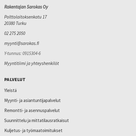
Rakentajan Sarokas Oy
Polttolaitoksenkatu 17
20380 Turku
02 275 2050
myynti@sarokas.fi
Y-tunnus: 0915304-6
Myyntitiimi ja yhteyshenkilöt
PALVELUT
Yleistä
Myynti- ja asiantuntijapalvelut
Remontti- ja asennuspalvelut
Suunnittelu ja mittatilausratkaisut
Kuljetus- ja työmaatoimitukset