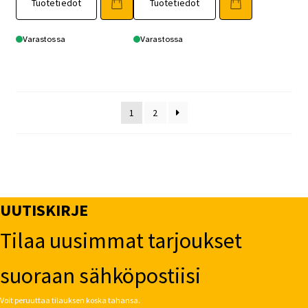
Tuotetiedot
Tuotetiedot
Varastossa
Varastossa
1
2
UUTISKIRJE
Tilaa uusimmat tarjoukset
suoraan sähköpostiisi
Voit peruuttaa tilauksen koska tahansa.