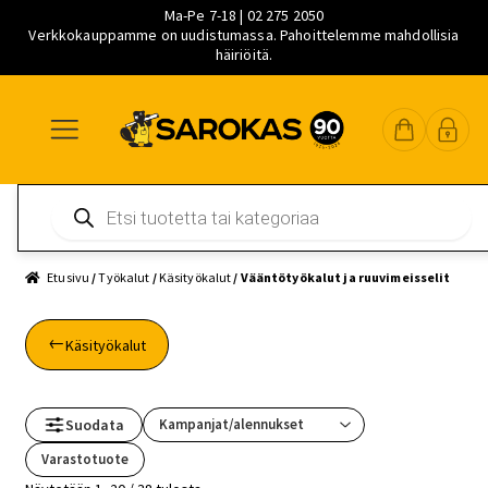
Ma-Pe 7-18 | 02 275 2050
Verkkokauppamme on uudistumassa. Pahoittelemme mahdollisia
häiriöitä.
Siirry
Siirry
Siirry
navigointiin
sisältöön
pääsisältöön
Products
search
Etusivu
/
Työkalut
/
Käsityökalut
/ Vääntötyökalut ja ruuvimeisselit
Käsityökalut
Suodata
Varastotuote