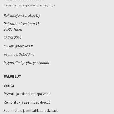
Neljännen sukupolven perheyritys
Rakentajan Sarokas Oy
Polttolaitoksenkatu 17
20380 Turku
02 275 2050
myynti@sarokas.fi
Y-tunnus: 0915304-6
Myyntitiimi ja yhteyshenkilöt
PALVELUT
Yleistä
Myynti- ja asiantuntijapalvelut
Remontti- ja asennuspalvelut
Suunnittelu ja mittatilausratkaisut