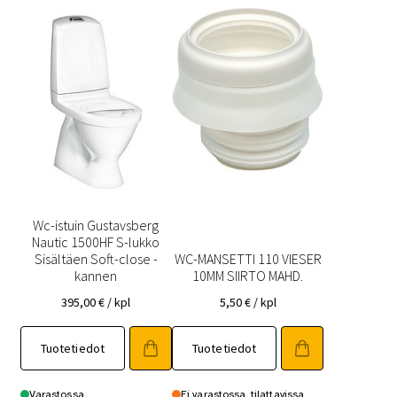
Wc-istuin Gustavsberg
Nautic 1500HF S-lukko
Sisältäen Soft-close -
WC-MANSETTI 110 VIESER
kannen
10MM SIIRTO MAHD.
395,00
€
/ kpl
5,50
€
/ kpl
Tuotetiedot
Tuotetiedot
Varastossa
Ei varastossa, tilattavissa