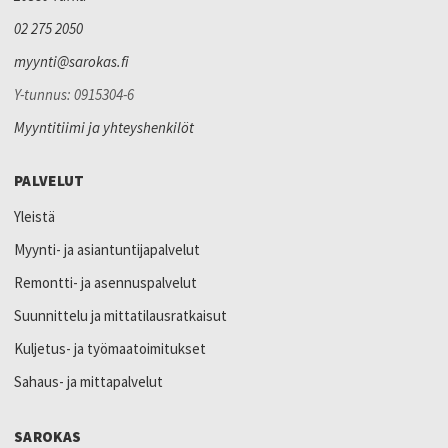
02 275 2050
myynti@sarokas.fi
Y-tunnus: 0915304-6
Myyntitiimi ja yhteyshenkilöt
PALVELUT
Yleistä
Myynti- ja asiantuntijapalvelut
Remontti- ja asennuspalvelut
Suunnittelu ja mittatilausratkaisut
Kuljetus- ja työmaatoimitukset
Sahaus- ja mittapalvelut
SAROKAS