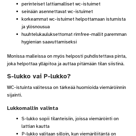
perinteiset lattiamalliset wc-istuimet
seinään asennettavat wc-istuimet
korkeammat wc-istuimet helpottamaan istumista
ja ylösnousua
huuhtelukauluksettomat rimfree-mallit paremman
hygienian saavuttamiseksi
Monissa malleissa on myös helposti puhdistettava pinta,
joka helpottaa ylläpitoa ja auttaa pitämään tilan siistinä.
S-lukko vai P-lukko?
WC-istuinta valitessa on tärkeää huomioida viemäröinnin
sijainti.
Lukkomallin valinta
S-lukko sopii tilanteisiin, joissa viemäröinti on
lattian kautta
P-lukko valitaan silloin, kun viemäriliitäntä on