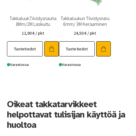
Takkaluuk.Tiivistysnauha
Takkaluukun Tiivistysnaru
8Mm/2M Lasikuitu
6mm/ 3M Keraaminen
12,90
€
/ pkt
24,50
€
/ pkt
Tuotetiedot
Tuotetiedot
Varastossa
Varastossa
Oikeat takkatarvikkeet
helpottavat tulisijan käyttöä ja
huoltoa