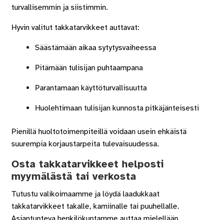
turvallisemmin ja siistimmin.
Hyvin valitut takkatarvikkeet auttavat:
Säästämään aikaa sytytysvaiheessa
Pitämään tulisijan puhtaampana
Parantamaan käyttöturvallisuutta
Huolehtimaan tulisijan kunnosta pitkäjänteisesti
Pienillä huoltotoimenpiteillä voidaan usein ehkäistä
suurempia korjaustarpeita tulevaisuudessa.
Osta takkatarvikkeet helposti
myymälästä tai verkosta
Tutustu valikoimaamme ja löydä laadukkaat
takkatarvikkeet takalle, kamiinalle tai puuhellalle.
Asiantunteva henkilökuntamme auttaa mielellään