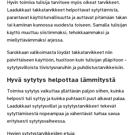
Hyvin toimiva tulisija tarvitsee myös oikeat tarvikkeet.
Laadukkaat takkatarvikkeet helpottavat sytyttämistä,
parantavat käyttöturvallisuutta ja auttavat pitämään takan
tai kamiinan kunnossa vuodesta toiseen. Samalla tulisijan
käyttö muuttuu siistimmäksi, tehokkaammaksi ja
miellyttävämmäksi arjessa.
Sarokkaan valikoimasta löydät takkatarvikkeet niin
päivittäiseen käyttöön, huoltoon kuin tulisijan ylläpitoon –
sytytysvilloista tiivistysnaruihin ja puhdistustarvikkeisiin.
Hyvä sytytys helpottaa lämmitystä
Toimiva sytytys vaikuttaa yllättävän paljon siihen, kuinka
helposti tuli syttyy ja kuinka puhtaasti puut alkavat palaa.
Laadukkaat sytytysvillat ja sytytystarvikkeet tekevät
sytyttämisestä nopeampaa ja vähentävät turhaa savua
erityisesti sytytysvaiheessa.
Hyvien sytytystarvikkeiden etuja: