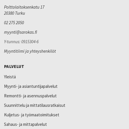
Polttolaitoksenkatu 17
20380 Turku
02 275 2050
myynti@sarokas.fi
Y-tunnus: 0915304-6
Myyntitiimi ja yhteyshenkilöt
PALVELUT
Yleistä
Myynti- ja asiantuntijapalvelut
Remontti- ja asennuspalvelut
Suunnittelu ja mittatilausratkaisut
Kuljetus- ja työmaatoimitukset
Sahaus- ja mittapalvelut