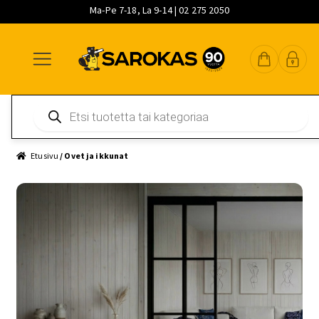
Ma-Pe 7-18, La 9-14 | 02 275 2050
Siirry
Siirry
Siirry
navigointiin
sisältöön
pääsisältöön
Products
search
Etusivu
/ Ovet ja ikkunat