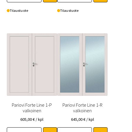
on
on
useampi
useampi
Tilaustuote
Tilaustuote
muunnelma.
muunnelma.
Voit
Voit
tehdä
tehdä
valinnat
valinnat
tuotteen
tuotteen
sivulla.
sivulla.
Pariovi Forte Line 1-P
Pariovi Forte Line 1-R
valkoinen
valkoinen
605,00
€
/ kpl
645,00
€
/ kpl
Tällä
Tällä