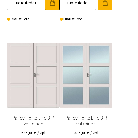
Tuotetiedot
Tuotetiedot
tuotteella
tuotteella
on
on
useampi
useampi
Tilaustuote
Tilaustuote
muunnelma.
muunnelma.
Voit
Voit
tehdä
tehdä
valinnat
valinnat
tuotteen
tuotteen
sivulla.
sivulla.
Pariovi Forte Line 3-P
Pariovi Forte Line 3-R
valkoinen
valkoinen
635,00
€
/ kpl
885,00
€
/ kpl