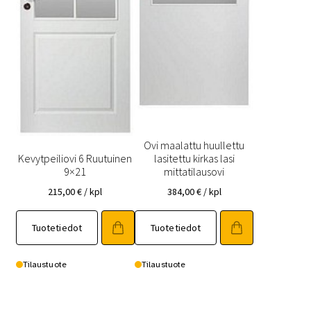
Ovi maalattu huullettu
Kevytpeiliovi 6 Ruutuinen
lasitettu kirkas lasi
9×21
mittatilausovi
215,00
€
/ kpl
384,00
€
/ kpl
Tällä
Tällä
Tuotetiedot
Tuotetiedot
tuotteella
tuotteella
on
on
useampi
useampi
Tilaustuote
Tilaustuote
muunnelma.
muunnelma.
Voit
Voit
tehdä
tehdä