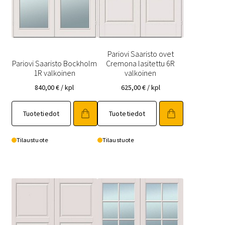
Pariovi Saaristo ovet
Pariovi Saaristo Bockholm
Cremona lasitettu 6R
1R valkoinen
valkoinen
840,00
€
/ kpl
625,00
€
/ kpl
Tällä
Tällä
Tuotetiedot
Tuotetiedot
tuotteella
tuotteella
on
on
useampi
useampi
Tilaustuote
Tilaustuote
muunnelma.
muunnelma.
Voit
Voit
tehdä
tehdä
valinnat
valinnat
tuotteen
tuotteen
sivulla.
sivulla.