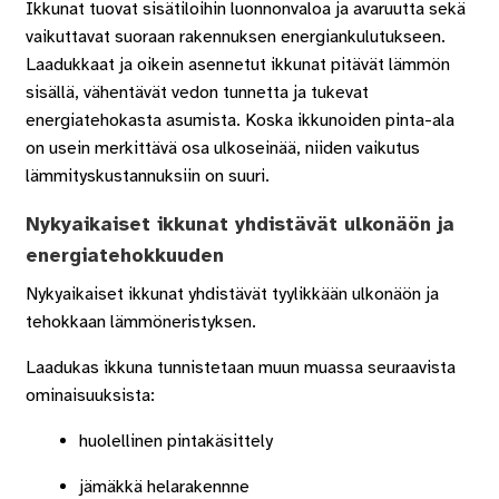
Ikkunat tuovat sisätiloihin luonnonvaloa ja avaruutta sekä
vaikuttavat suoraan rakennuksen energiankulutukseen.
Laadukkaat ja oikein asennetut ikkunat pitävät lämmön
sisällä, vähentävät vedon tunnetta ja tukevat
energiatehokasta asumista. Koska ikkunoiden pinta-ala
on usein merkittävä osa ulkoseinää, niiden vaikutus
lämmityskustannuksiin on suuri.
Nykyaikaiset ikkunat yhdistävät ulkonäön ja
energiatehokkuuden
Nykyaikaiset ikkunat yhdistävät tyylikkään ulkonäön ja
tehokkaan lämmöneristyksen.
Laadukas ikkuna tunnistetaan muun muassa seuraavista
ominaisuuksista:
huolellinen pintakäsittely
jämäkkä helarakennne