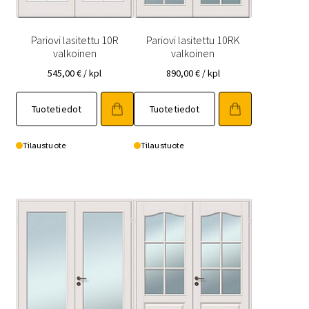
Pariovi lasitettu 10R
Pariovi lasitettu 10RK
valkoinen
valkoinen
545,00
€
/ kpl
890,00
€
/ kpl
Tällä
Tällä
Tuotetiedot
Tuotetiedot
tuotteella
tuotteella
on
on
useampi
useampi
Tilaustuote
Tilaustuote
muunnelma.
muunnelma.
Voit
Voit
tehdä
tehdä
valinnat
valinnat
tuotteen
tuotteen
sivulla.
sivulla.