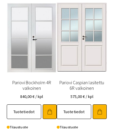
valinnat
valinnat
tuotteen
tuotteen
sivulla.
sivulla.
Pariovi Bockholm 4R
Pariovi Caspian lasitettu
valkoinen
6R valkoinen
840,00
€
/ kpl
575,00
€
/ kpl
Tällä
Tällä
Tuotetiedot
Tuotetiedot
tuotteella
tuotteella
on
on
useampi
useampi
Tilaustuote
Tilaustuote