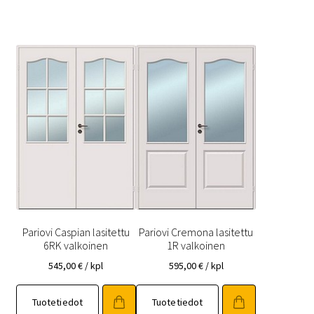
muunnelma.
muunnelma.
Voit
Voit
tehdä
tehdä
valinnat
valinnat
tuotteen
tuotteen
sivulla.
sivulla.
Pariovi Caspian lasitettu
Pariovi Cremona lasitettu
6RK valkoinen
1R valkoinen
545,00
€
/ kpl
595,00
€
/ kpl
Tällä
Tällä
Tuotetiedot
Tuotetiedot
tuotteella
tuotteella