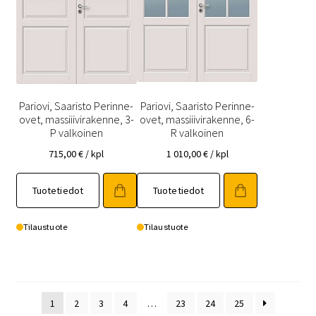
Pariovi, Saaristo Perinne-
Pariovi, Saaristo Perinne-
ovet, massiiivirakenne, 3-
ovet, massiiivirakenne, 6-
P valkoinen
R valkoinen
715,00
€
/ kpl
1 010,00
€
/ kpl
Tällä
Tällä
Tuotetiedot
Tuotetiedot
tuotteella
tuotteella
on
on
useampi
useampi
Tilaustuote
Tilaustuote
muunnelma.
muunnelma.
Voit
Voit
tehdä
tehdä
valinnat
valinnat
1
2
3
4
…
23
24
25
tuotteen
tuotteen