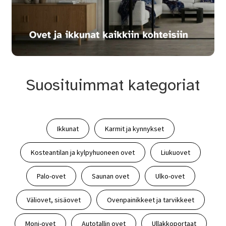
Suosituimmat kategoriat
Ikkunat
Karmit ja kynnykset
Kosteantilan ja kylpyhuoneen ovet
Liukuovet
Palo-ovet
Saunan ovet
Ulko-ovet
Väliovet, sisäovet
Ovenpainikkeet ja tarvikkeet
Moni-ovet
Autotallin ovet
Ullakkoportaat