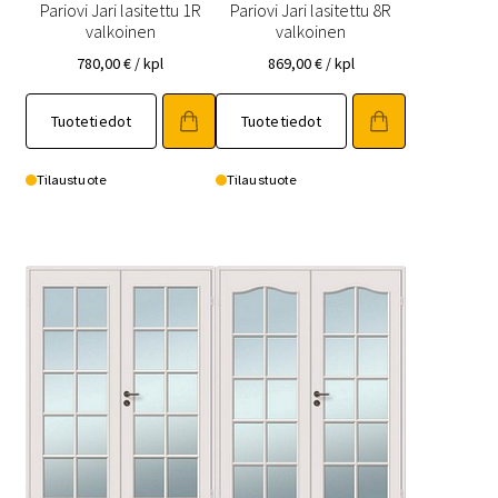
Pariovi Jari lasitettu 1R
Pariovi Jari lasitettu 8R
valkoinen
valkoinen
780,00
€
/ kpl
869,00
€
/ kpl
Tällä
Tällä
Tuotetiedot
Tuotetiedot
tuotteella
tuotteella
on
on
useampi
useampi
Tilaustuote
Tilaustuote
muunnelma.
muunnelma.
Voit
Voit
tehdä
tehdä
valinnat
valinnat
tuotteen
tuotteen
sivulla.
sivulla.