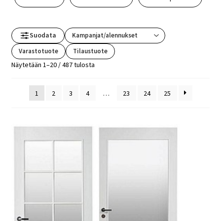
Suodata
Varastotuote
Tilaustuote
Näytetään 1–20 / 487 tulosta
1
2
3
4
…
23
24
25