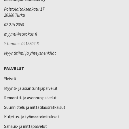
Polttolaitoksenkatu 17
20380 Turku
02 275 2050
myynti@sarokas.fi
Y-tunnus: 0915304-6
Myyntitiimi ja yhteyshenkilöt
PALVELUT
Yleistä
Myynti- ja asiantuntijapalvelut
Remontti- ja asennuspalvelut
Suunnittelu ja mittatilausratkaisut
Kuljetus- ja työmaatoimitukset
Sahaus- ja mittapalvelut