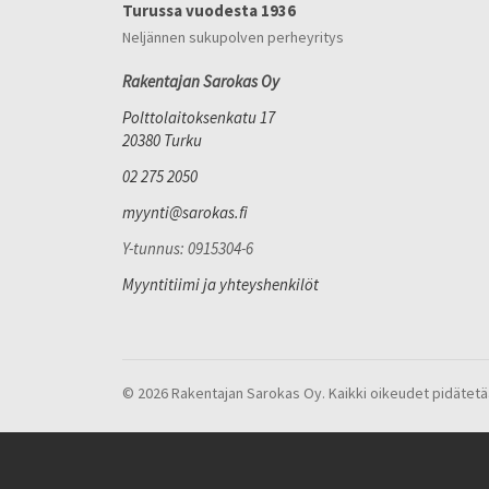
Turussa vuodesta 1936
Neljännen sukupolven perheyritys
Rakentajan Sarokas Oy
Polttolaitoksenkatu 17
20380 Turku
02 275 2050
myynti@sarokas.fi
Y-tunnus: 0915304-6
Myyntitiimi ja yhteyshenkilöt
© 2026 Rakentajan Sarokas Oy. Kaikki oikeudet pidätetä