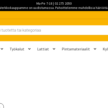
Ma-Pe 7-18 | 02 275 2050
Verkkokauppamme on uudistumassa. Pahoittelemme mahdollisia häiriöitä
Työkalut
Lattiat
Pintamateriaalit
Ky
et kannattaa vaihtaa?
Kuljetus ja työmaatoimitukset
Laskutustie
ta? Näillä 7 vaiheella saat sen kuntoon kesäksi
Ostoskori
Ota yh
palvelut
Saavutettavuusseloste
Sahaus ja mittapalvelut
Suunnitt
e