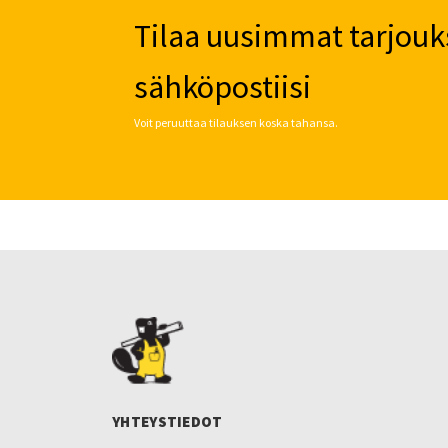
Tilaa uusimmat tarjouk
sähköpostiisi
Voit peruuttaa tilauksen koska tahansa.
YHTEYSTIEDOT