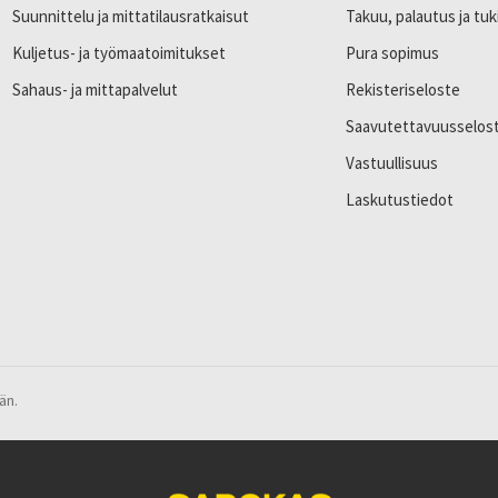
Suunnittelu ja mittatilausratkaisut
Takuu, palautus ja tuk
Kuljetus- ja työmaatoimitukset
Pura sopimus
Sahaus- ja mittapalvelut
Rekisteriseloste
Saavutettavuusselos
Vastuullisuus
Laskutustiedot
än.