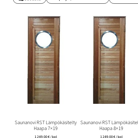
Toimitustavat- ja kulut
Tummuneet tai kuivat lauteet? Näin
Saunanovi RST Lämpökäsitelty
Saunanovi RST Lämpökäsitel
Haapa 7×19
Haapa 8×19
1 249,00
€
/ kpl
1 249,00
€
/ kpl