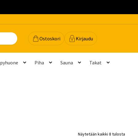
.
Ostoskori
Kirjaudu
lpyhuone
Piha
Sauna
Takat
dot
Majavan vinkit
Majavatili
Maksutavat
Meistä
teyttä
Palautukset ja vaihdot
Palvelut
Peruuttamispyyntö
elu ja mittatilausratkaisut
Takuu ja tuki
Näytetään kaikki 8 tulosta