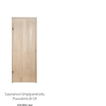
(FAQ)
Vastuullisuus
Yhteystiedot
Saunanovi Umpipaneloitu
Puuvalmis 8×19
329,00
€
/ kpl