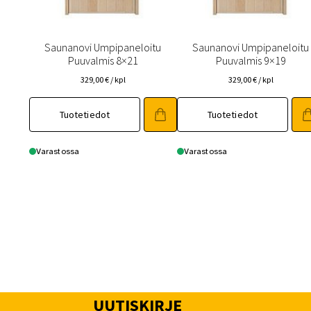
Saunanovi Umpipaneloitu
Saunanovi Umpipaneloitu
Puuvalmis 8×21
Puuvalmis 9×19
329,00
€
/ kpl
329,00
€
/ kpl
Tuotetiedot
Tuotetiedot
Varastossa
Varastossa
UUTISKIRJE