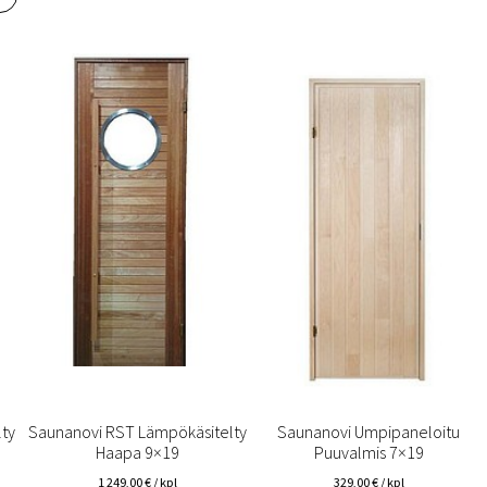
 saat saunan puupinnat taas siisteiksi
Usein kysytyt kysymykset 
ty
Saunanovi RST Lämpökäsitelty
Saunanovi Umpipaneloitu
Haapa 9×19
Puuvalmis 7×19
1 249,00
€
/ kpl
329,00
€
/ kpl