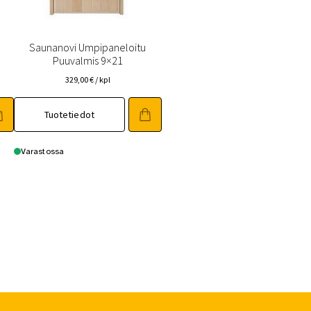
Saunanovi Umpipaneloitu
Puuvalmis 9×21
329,00
€
/ kpl
Tuotetiedot
Varastossa