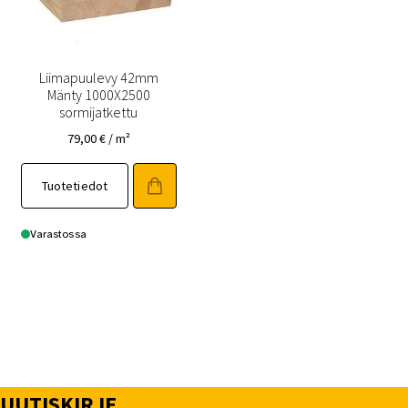
Liimapuulevy 42mm
Mänty 1000X2500
sormijatkettu
79,00
€
/ m²
Tuotetiedot
Varastossa
UUTISKIRJE