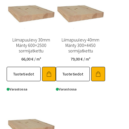
Liimapuulevy 30mm
Liimapuulevy 40mm
Mänty 600×2500
Mänty 300×4450
sormijatkettu
sormijatkettu
66,00
€
/ m²
79,00
€
/ m²
Tuotetiedot
Tuotetiedot
Varastossa
Varastossa