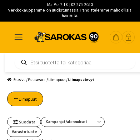
Ma-Pe 7-18 | 02 275 2050
Verkkokauppamme on uudistumassa. Pahoittelemme mahdollisia
häiriöitä.
Siirry
Siirry
Siirry
navigointiin
sisältöön
pääsisältöön
Products
search
Etusivu
/
Puutavara
/
Liimapuut
/ Liimapuulevyt
Liimapuut
Suodata
Varastotuote