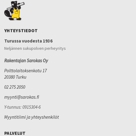
YHTEYSTIEDOT
Turussa vuodesta 1936
Neljännen sukupolven perheyritys
Rakentajan Sarokas Oy
Polttolaitoksenkatu 17
20380 Turku
02 275 2050
myynti@sarokas.fi
Y-tunnus: 0915304-6
Myyntitiimi ja yhteyshenkilöt
PALVELUT