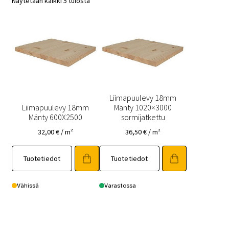
Näytetään kaikki 5 tulosta
Liimapuulevy 18mm
Liimapuulevy 18mm
Mänty 1020×3000
Mänty 600X2500
sormijatkettu
32,00
€
/ m²
36,50
€
/ m²
Tuotetiedot
Tuotetiedot
Vähissä
Varastossa