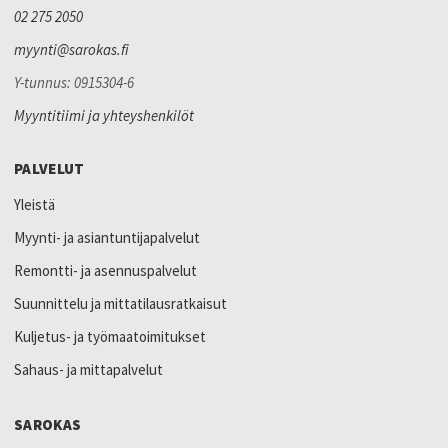
02 275 2050
myynti@sarokas.fi
Y-tunnus: 0915304-6
Myyntitiimi ja yhteyshenkilöt
PALVELUT
Yleistä
Myynti- ja asiantuntijapalvelut
Remontti- ja asennuspalvelut
Suunnittelu ja mittatilausratkaisut
Kuljetus- ja työmaatoimitukset
Sahaus- ja mittapalvelut
SAROKAS