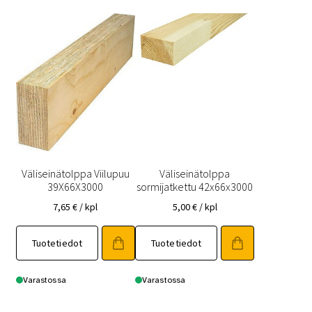
Väliseinätolppa Viilupuu
Väliseinätolppa
39X66X3000
sormijatkettu 42x66x3000
7,65
€
/ kpl
5,00
€
/ kpl
Tuotetiedot
Tuotetiedot
Varastossa
Varastossa