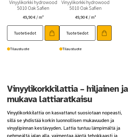
Vinyylikorkki hydrowood
Vinyylikorkki hydrowood
5010 Oak Safien
5010 Oak Safien
49,90
€
/ m²
49,90
€
/ m²
Tuotetiedot
Tuotetiedot
Tilaustuote
Tilaustuote
Vinyylikorkkilattia – hiljainen ja
mukava lattiaratkaisu
Vinyylikorkkilattia on kasvattanut suosiotaan nopeasti,
sillä se yhdistää korkin luonnollisen mukavuuden ja
vinyylipinnan kestävyyden. Lattia tuntuu lämpimältä ja
pehmeältä jalan alla, vaimentaa ääntä tehokkaasti ja