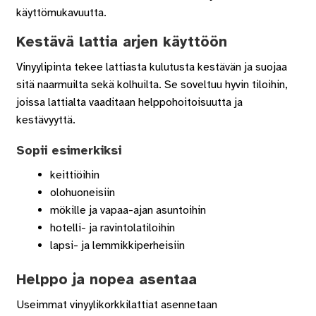
käyttömukavuutta.
Kestävä lattia arjen käyttöön
Vinyylipinta tekee lattiasta kulutusta kestävän ja suojaa
sitä naarmuilta sekä kolhuilta. Se soveltuu hyvin tiloihin,
joissa lattialta vaaditaan helppohoitoisuutta ja
kestävyyttä.
Sopii esimerkiksi
keittiöihin
olohuoneisiin
mökille ja vapaa-ajan asuntoihin
hotelli- ja ravintolatiloihin
lapsi- ja lemmikkiperheisiin
Helppo ja nopea asentaa
Useimmat vinyylikorkkilattiat asennetaan