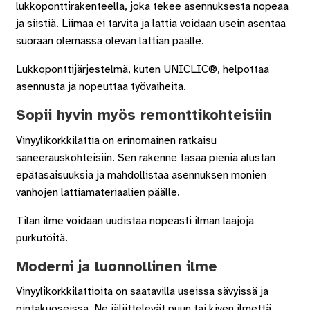
lukkoponttirakenteella, joka tekee asennuksesta nopeaa
ja siistiä. Liimaa ei tarvita ja lattia voidaan usein asentaa
suoraan olemassa olevan lattian päälle.
Lukkoponttijärjestelmä, kuten UNICLIC®, helpottaa
asennusta ja nopeuttaa työvaiheita.
Sopii hyvin myös remonttikohteisiin
Vinyylikorkkilattia on erinomainen ratkaisu
saneerauskohteisiin. Sen rakenne tasaa pieniä alustan
epätasaisuuksia ja mahdollistaa asennuksen monien
vanhojen lattiamateriaalien päälle.
Tilan ilme voidaan uudistaa nopeasti ilman laajoja
purkutöitä.
Moderni ja luonnollinen ilme
Vinyylikorkkilattioita on saatavilla useissa sävyissä ja
pintakuoseissa. Ne jäljittelevät puun tai kiven ilmettä,