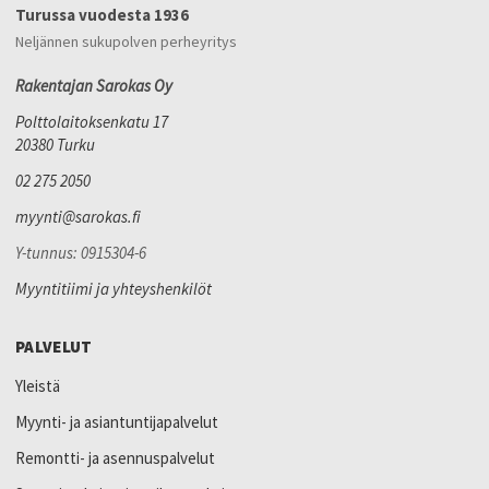
Turussa vuodesta 1936
Neljännen sukupolven perheyritys
Rakentajan Sarokas Oy
Polttolaitoksenkatu 17
20380 Turku
02 275 2050
myynti@sarokas.fi
Y-tunnus: 0915304-6
Myyntitiimi ja yhteyshenkilöt
PALVELUT
Yleistä
Myynti- ja asiantuntijapalvelut
Remontti- ja asennuspalvelut